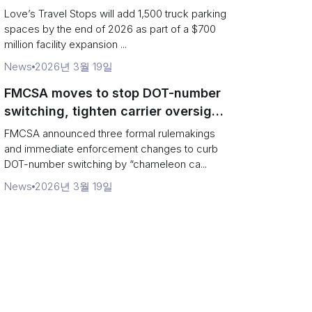
and expanded driver services
Love’s Travel Stops will add 1,500 truck parking
spaces by the end of 2026 as part of a $700
million facility expansion ...
News
2026년 3월 19일
FMCSA moves to stop DOT-number
switching, tighten carrier oversight
and boost road safety
FMCSA announced three formal rulemakings
and immediate enforcement changes to curb
DOT-number switching by “chameleon ca...
News
2026년 3월 19일