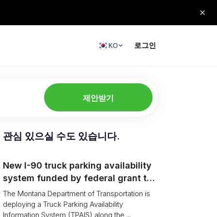
로그인
KO
제안받기
관심 있으실 수도 있습니다.
New I-90 truck parking availability
system funded by federal grant to
aid Montana drivers
The Montana Department of Transportation is
deploying a Truck Parking Availability
Information System (TPAIS) along the ...