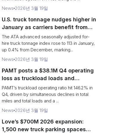
News
2026년 3월 19일
U.S. truck tonnage nudges higher in
January as carriers benefit from
tighter capacity
The ATA advanced seasonally adjusted for-
hire truck tonnage index rose to 113 in January,
up 0.4% from December, marking...
News
2026년 3월 19일
PAMT posts a $38.1M Q4 operating
loss as truckload loads and
revenue per truck decline
PAMT’s truckload operating ratio hit 146.2% in
Q4, driven by simultaneous declines in total
miles and total loads and a ...
News
2026년 3월 19일
Love’s $700M 2026 expansion:
1,500 new truck parking spaces