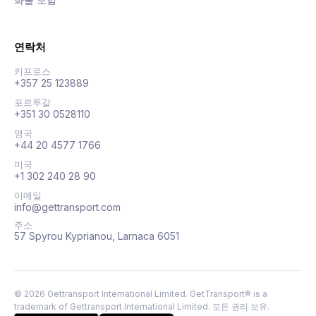
연락처
키프로스
+357 25 123889
포르투갈
+351 30 0528110
영국
+44 20 4577 1766
미국
+1 302 240 28 90
이메일
info@gettransport.com
주소
57 Spyrou Kyprianou, Larnaca 6051
©
2026
Gettransport International Limited. GetTransport® is a
trademark of Gettransport International Limited.
모든 권리 보유.