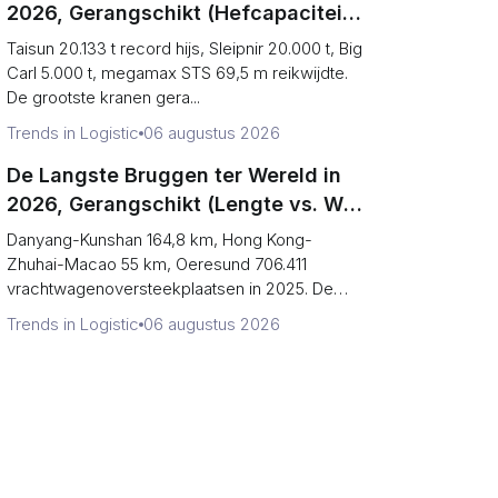
2026, Gerangschikt (Hefcapaciteit
vs. Terminal Output)
Taisun 20.133 t record hijs, Sleipnir 20.000 t, Big
Carl 5.000 t, megamax STS 69,5 m reikwijdte.
De grootste kranen gera...
Trends in Logistic
06 augustus 2026
De Langste Bruggen ter Wereld in
2026, Gerangschikt (Lengte vs. Wat
Je Eroverheen Kunt Rijden)
Danyang-Kunshan 164,8 km, Hong Kong-
Zhuhai-Macao 55 km, Oeresund 706.411
vrachtwagenoversteekplaatsen in 2025. De
langst...
Trends in Logistic
06 augustus 2026