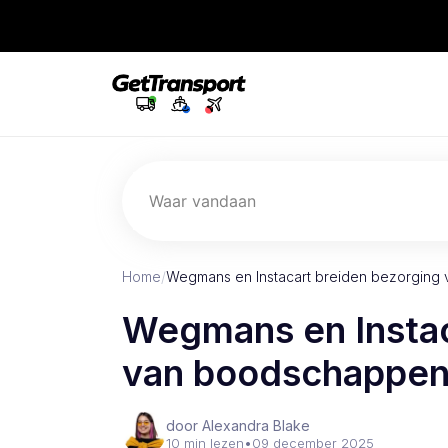
Waar vandaan
Home
/
Wegmans en Instacart breiden bezorgin
Wegmans en Instac
van boodschappen 
door Alexandra Blake
10 min lezen
•
09 december 2025