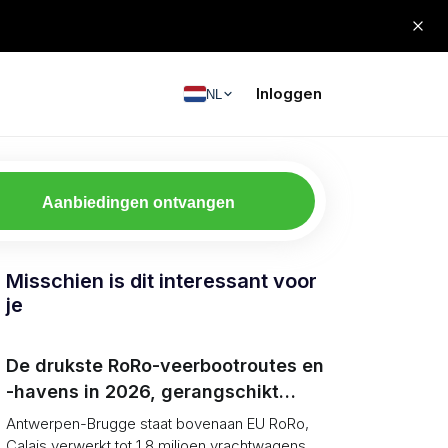
Inloggen
NL
Aanbiedingen ontvangen
Misschien is dit interessant voor
je
De drukste RoRo-veerbootroutes en
-havens in 2026, gerangschikt
(eenheden vs tonnage)
Antwerpen-Brugge staat bovenaan EU RoRo,
Calais verwerkt tot 1,8 miljoen vrachtwagens,