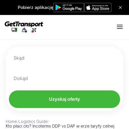
Pobierz aplikację
Skąd
Dokąd
Uzyskaj oferty
Home
/
Logistics Guide
/
Kto płaci cło? Incoterms DDP vs DAP w erze taryfy celnej