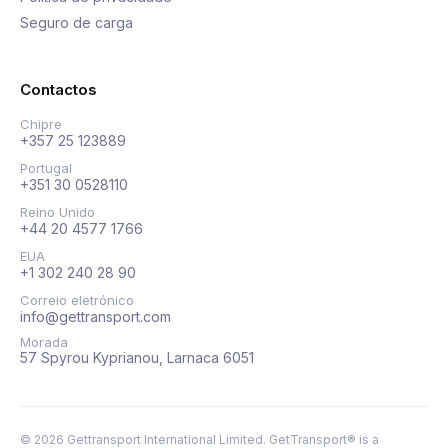
Seguro de carga
Contactos
Chipre
+357 25 123889
Portugal
+351 30 0528110
Reino Unido
+44 20 4577 1766
EUA
+1 302 240 28 90
Correio eletrónico
info@gettransport.com
Morada
57 Spyrou Kyprianou, Larnaca 6051
©
2026
Gettransport International Limited. GetTransport® is a