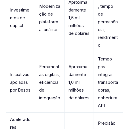
Aproxima
Moderniza
, tempo
Investime
damente
ção de
de
ntos de
1,5 mil
plataform
permanên
capital
milhões
a, análise
cia,
de dólares
rendiment
o
Tempo
Ferrament
Aproxima
para
Iniciativas
as digitais,
damente
integrar
apoiadas
eficiência
1,0 mil
transporta
por Bezos
de
milhões
doras,
integração
de dólares
cobertura
API
Acelerado
Precisão
res