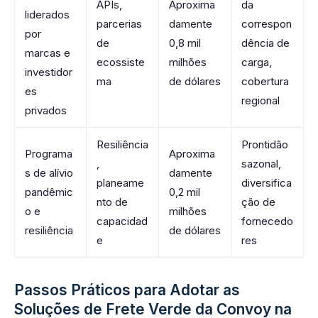
APIs,
Aproxima
da
liderados
parcerias
damente
correspon
por
de
0,8 mil
dência de
marcas e
ecossiste
milhões
carga,
investidor
ma
de dólares
cobertura
es
regional
privados
Resiliência
Prontidão
Programa
Aproxima
,
sazonal,
s de alívio
damente
planeame
diversifica
pandêmic
0,2 mil
nto de
ção de
o e
milhões
capacidad
fornecedo
resiliência
de dólares
e
res
Passos Práticos para Adotar as
Soluções de Frete Verde da Convoy na