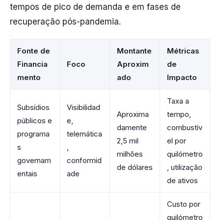
tempos de pico de demanda e em fases de
recuperação pós-pandemia.
Fonte de
Montante
Métricas
Financia
Foco
Aproxim
de
mento
ado
Impacto
Taxa a
Subsídios
Visibilidad
Aproxima
tempo,
públicos e
e,
damente
combustív
programa
telemática
2,5 mil
el por
s
,
milhões
quilómetro
governam
conformid
de dólares
, utilização
entais
ade
de ativos
Custo por
quilómetro