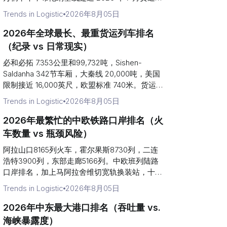
隧道按 ADR 类别和阿尔卑斯山封闭情况排名。
Trends in Logistic
2026年8月05日
2026年全球最长、最重货运列车排名
（纪录 vs 日常现实）
必和必拓 7.353公里和99,732吨，Sishen-
Saldanha 342节车厢，大秦线 20,000吨，美国
限制接近 16,000英尺，欧盟标准 740米。货运列
车长度记录与日常运营的对比。
Trends in Logistic
2026年8月05日
2026年最繁忙的中欧铁路口岸排名（火
车数量 vs 瓶颈风险）
阿拉山口8165列火车，霍尔果斯8730列，二连
浩特3900列，东部走廊5166列。中欧班列陆路
口岸排名，加上马阿拉舍维切宽轨换装站，十列
火车中有九列通过。
Trends in Logistic
2026年8月05日
2026年中东最大港口排名（吞吐量 vs.
海峡暴露度）