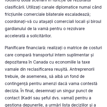
folosind două scenarii în funcție de rezultatul
clasificării. Utilizați canale diplomatice numai când
fricțiunile comerciale bilaterale escaladează;
coordonați-vă cu atașații comerciali locali și biroul
gardianului de la vamă pentru o rezolvare
accelerată a solicitărilor.
Planificare financiară: realizați o matrice de costuri
care compară transportul intern suplimentar și
depozitarea în Canada cu economiile la taxe
vamale din reclasificarea reușită. Antreprenorii
trebuie, de asemenea, să aibă un fond de
contingență pentru amenzi dacă vama contestă
decizia. În final, desemnați un singur punct de
contact (Kadri sau șeful dvs. vamal) pentru a
gestiona depunerile, a urmări lista deciziilor și a