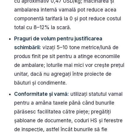
cu aproximativ 0,47 USD/kg; măcinarea și
ambalarea internă vamală pot reduce acea
componentă tarifară la 0 și pot reduce costul
total cu 8–12% la scară.
Praguri de volum pentru justificarea
schimbării:
vizați 5–10 tone metrice/lună de
produs finit pe sit pentru a atinge economiile
de ambalare; loturile mai mici vor crește prețul
unitar, dacă nu agregați între proiecte de
băuturi și condimente.
Conformitate și vamă:
utilizați statutul vamal
pentru a amâna taxele până când bunurile
părăsesc facilitatea către piețe; pregătiți
șabloane de documente, coduri HS și ferestre
de inspecție, astfel încât bunurile să fie