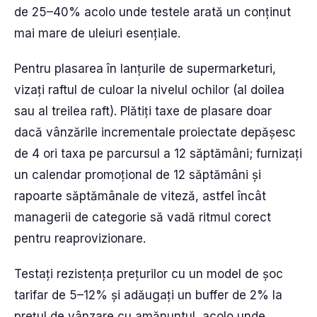
de 25–40% acolo unde testele arată un conținut
mai mare de uleiuri esențiale.
Pentru plasarea în lanțurile de supermarketuri,
vizați raftul de culoar la nivelul ochilor (al doilea
sau al treilea raft). Plătiți taxe de plasare doar
dacă vânzările incrementale proiectate depășesc
de 4 ori taxa pe parcursul a 12 săptămâni; furnizați
un calendar promoțional de 12 săptămâni și
rapoarte săptămânale de viteză, astfel încât
managerii de categorie să vadă ritmul corect
pentru reaprovizionare.
Testați rezistența prețurilor cu un model de șoc
tarifar de 5–12% și adăugați un buffer de 2% la
prețul de vânzare cu amănuntul, acolo unde