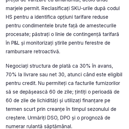
marjele permit. Reclasificați SKU-urile după codul
HS pentru a identifica opțiuni tarifare reduse
pentru condimentele brute față de amestecurile
procesate; păstrați o linie de contingență tarifară
în P&L și monitorizați știrile pentru ferestre de
rambursare retroactivă.
Negociați structura de plată ca 30% în avans,
70% la livrare sau net 30, atunci când este eligibil
pentru credit. Nu permiteți ca facturile furnizorilor
să se depășească 60 de zile; țintiți o perioadă de
60 de zile de lichidități și utilizați finanțare pe
termen scurt prin creanțe în timpul sezonului de
creștere. Urmăriți DSO, DPO și o prognoză de
numerar rulantă săptămânal.