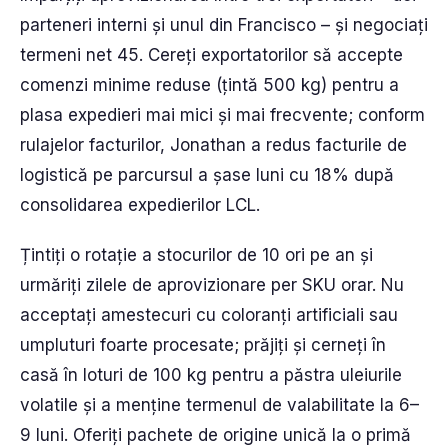
parteneri interni și unul din Francisco – și negociați
termeni net 45. Cereți exportatorilor să accepte
comenzi minime reduse (țintă 500 kg) pentru a
plasa expedieri mai mici și mai frecvente; conform
rulajelor facturilor, Jonathan a redus facturile de
logistică pe parcursul a șase luni cu 18% după
consolidarea expedierilor LCL.
Țintiți o rotație a stocurilor de 10 ori pe an și
urmăriți zilele de aprovizionare per SKU orar. Nu
acceptați amestecuri cu coloranți artificiali sau
umpluturi foarte procesate; prăjiți și cerneți în
casă în loturi de 100 kg pentru a păstra uleiurile
volatile și a menține termenul de valabilitate la 6–
9 luni. Oferiți pachete de origine unică la o primă