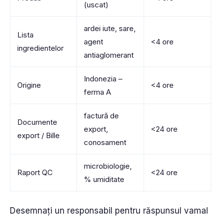
(uscat)
ardei iute, sare,
Lista
agent
<4 ore
ingredientelor
antiaglomerant
Indonezia –
Origine
<4 ore
ferma A
factură de
Documente
export,
<24 ore
export / Bille
conosament
microbiologie,
Raport QC
<24 ore
% umiditate
Desemnați un responsabil pentru răspunsul vamal