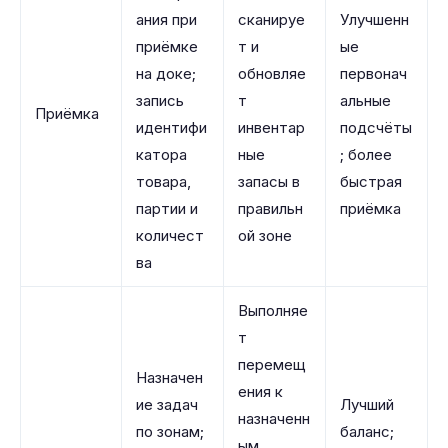
ания при
сканируе
Улучшенн
приёмке
т и
ые
на доке;
обновляе
первонач
запись
т
альные
Приёмка
идентифи
инвентар
подсчёты
катора
ные
; более
товара,
запасы в
быстрая
партии и
правильн
приёмка
количест
ой зоне
ва
Выполняе
т
перемещ
Назначен
ения к
ие задач
Лучший
назначенн
по зонам;
баланс;
ым