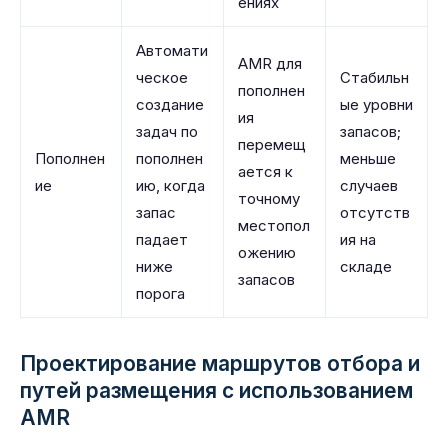
ениях
Автомати
AMR для
ческое
Стабильн
пополнен
создание
ые уровни
ия
задач по
запасов;
перемещ
Пополнен
пополнен
меньше
ается к
ие
ию, когда
случаев
точному
запас
отсутств
местопол
падает
ия на
ожению
ниже
складе
запасов
порога
Проектирование маршрутов отбора и
путей размещения с использованием
AMR