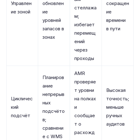
Управлен
обновлен
сокращен
стеллажа
ие зоной
ие
ие
м;
уровней
времени
избегает
запасов в
в пути
перемещ
зонах
ений
через
проходы
AMR
Планиров
проверяе
ание
т уровни
Высокая
непрерыв
Цикличес
на полках
точность;
ных
кий
и
меньше
подсчёто
подсчёт
сообщае
ручных
в;
т о
аудитов
сравнени
расхожд
е с WMS