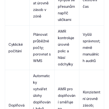
at úrovně
přesunům
čas
zásob v
napříč
zóně
uličkami
AMR
Plánovat
Vyšší
kontroluje
průběžné
správnost;
Cyklické
úrovně
počty;
méně
počítání
polic a
porovnat s
manuálníc
hlásí
WMS
h auditů
odchylky
Automatic
ky
vytvářet
AMR pro
Konzistent
úlohy
doplňován
ní úrovně
doplňován
í směřuje
Doplňová
zásob;
í, když
na