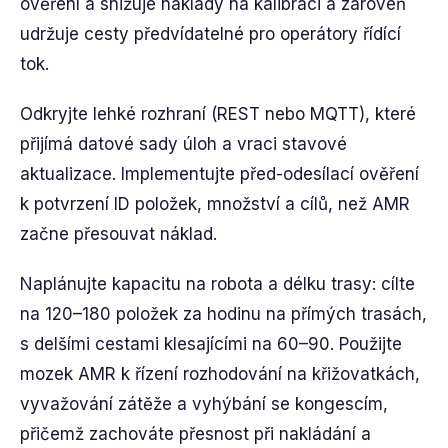
ověření a snižuje náklady na kalibraci a zároveň
udržuje cesty předvídatelné pro operátory řídící
tok.
Odkryjte lehké rozhraní (REST nebo MQTT), které
přijímá datové sady úloh a vraci stavové
aktualizace. Implementujte před-odesílací ověření
k potvrzení ID položek, množství a cílů, než AMR
začne přesouvat náklad.
Naplánujte kapacitu na robota a délku trasy: cílte
na 120–180 položek za hodinu na přímých trasách,
s delšími cestami klesajícími na 60–90. Použijte
mozek AMR k řízení rozhodování na křižovatkách,
vyvažování zátěže a vyhýbání se kongescím,
přičemž zachováte přesnost při nakládání a