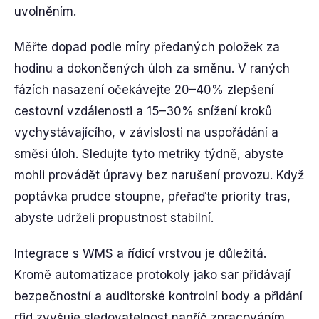
uvolněním.
Měřte dopad podle míry předaných položek za
hodinu a dokončených úloh za směnu. V raných
fázích nasazení očekávejte 20–40% zlepšení
cestovní vzdálenosti a 15–30% snížení kroků
vychystávajícího, v závislosti na uspořádání a
směsi úloh. Sledujte tyto metriky týdně, abyste
mohli provádět úpravy bez narušení provozu. Když
poptávka prudce stoupne, přeřaďte priority tras,
abyste udrželi propustnost stabilní.
Integrace s WMS a řídicí vrstvou je důležitá.
Kromě automatizace protokoly jako sar přidávají
bezpečnostní a auditorské kontrolní body a přidání
rfid zvyšuje sledovatelnost napříč zpracováním.