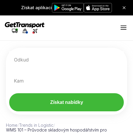
Získat aplikaci
Odkud
Kam
Získat nabídky
Home
/
Trends in Logistic
/
WMS 101 – Průvodce skladovým hospodářstvím pro