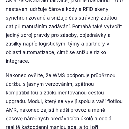
AMR získávala aktualizace, jakmile nastanou. Toto
nastavení udržuje čárové kódy a RFID skeny
synchronizované a snižuje čas strávený ztrátou
dat při manuálním zadávání. Pomáhá také vytvořit
jediný zdroj pravdy pro zásoby, objednávky a
zásilky napříč logistickými týmy a partnery v
oblasti automatizace, čímž se snižuje riziko
integrace.
Nakonec ověřte, že WMS podporuje průběžnou
údržbu s jasným verzováním, zpětnou
kompatibilitou a zdokumentovanou cestou
upgradu. Modul, který se vyvíjí spolu s vaší flotilou
AMR, nakonec zajistí hladší provoz a méně
časově náročných předávacích úkolů a odolá
realitě každodenní manipulace, a to i při