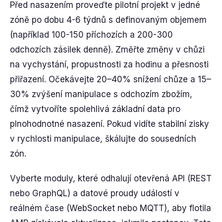
Před nasazením proveďte pilotní projekt v jedné
zóně po dobu 4-6 týdnů s definovaným objemem
(například 100-150 příchozích a 200-300
odchozích zásilek denně). Změřte změny v chůzi
na vychystání, propustnosti za hodinu a přesnosti
přiřazení. Očekávejte 20–40% snížení chůze a 15–
30% zvýšení manipulace s odchozím zbožím,
čímž vytvoříte spolehlivá základní data pro
plnohodnotné nasazení. Pokud vidíte stabilní zisky
v rychlosti manipulace, škálujte do sousedních
zón.
Vyberte moduly, které odhalují otevřená API (REST
nebo GraphQL) a datové proudy událostí v
reálném čase (WebSocket nebo MQTT), aby flotila