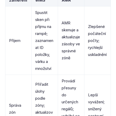
zaměření
WMS
AMR
Spustit
sken při
AMR
příjmu na
Zlepšené
skenuje a
rampě;
počáteční
aktualizuje
Příjem
zaznamen
počty;
zásoby ve
at ID
rychlejší
správné
položky,
uskladnění
zóně
várku a
množství
Provádí
Přiřadit
přesuny
úlohy
do
Lepší
podle
určených
vyvážení;
Správa
zóny;
regálů;
snížený
zón
aktualizov
vyhýbá se
cestovní