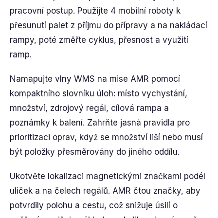
pracovní postup. Použijte 4 mobilní roboty k
přesunutí palet z příjmu do přípravy a na nakládací
rampy, poté změřte cyklus, přesnost a využití
ramp.
Namapujte vlny WMS na mise AMR pomocí
kompaktního slovníku úloh: místo vychystání,
množství, zdrojový regál, cílová rampa a
poznámky k balení. Zahrňte jasná pravidla pro
prioritizaci oprav, když se množství liší nebo musí
být položky přesměrovány do jiného oddílu.
Ukotvěte lokalizaci magnetickými značkami podél
uliček a na čelech regálů. AMR čtou značky, aby
potvrdily polohu a cestu, což snižuje úsilí o