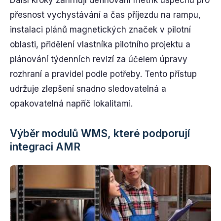
Další kroky zahrnují definování metrik úspěchu pro
přesnost vychystávání a čas příjezdu na rampu,
instalaci plánů magnetických značek v pilotní
oblasti, přidělení vlastníka pilotního projektu a
plánování týdenních revizí za účelem úpravy
rozhraní a pravidel podle potřeby. Tento přístup
udržuje zlepšení snadno sledovatelná a
opakovatelná napříč lokalitami.
Výběr modulů WMS, které podporují
integraci AMR