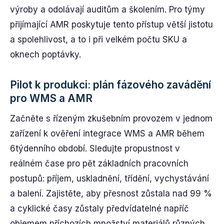
výroby a odolávají auditům a školením. Pro týmy
přijímající AMR poskytuje tento přístup větší jistotu
a spolehlivost, a to i při velkém počtu SKU a
oknech poptávky.
Pilot k produkci: plán fázového zavádění
pro WMS a AMR
Začněte s řízeným zkušebním provozem v jednom
zařízení k ověření integrace WMS a AMR během
6týdenního období. Sledujte propustnost v
reálném čase pro pět základních pracovních
postupů: příjem, uskladnění, třídění, vychystávání
a balení. Zajistěte, aby přesnost zůstala nad 99 %
a cyklické časy zůstaly předvídatelné napříč
objemem příchozích množství materiálů různých