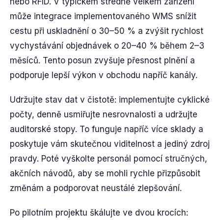
nebo RFID. V typickém středně velkém zařízení
může integrace implementovaného WMS snížit
cestu při uskladnění o 30–50 % a zvýšit rychlost
vychystávání objednávek o 20–40 % během 2–3
měsíců. Tento posun zvyšuje přesnost plnění a
podporuje lepší výkon v obchodu napříč kanály.
Udržujte stav dat v čistotě: implementujte cyklické
počty, denně usmiřujte nesrovnalosti a udržujte
auditorské stopy. To funguje napříč více sklady a
poskytuje vám skutečnou viditelnost a jediný zdroj
pravdy. Poté vyškolte personál pomocí stručných,
akčních návodů, aby se mohli rychle přizpůsobit
změnám a podporovat neustálé zlepšování.
Po pilotním projektu škálujte ve dvou krocích: