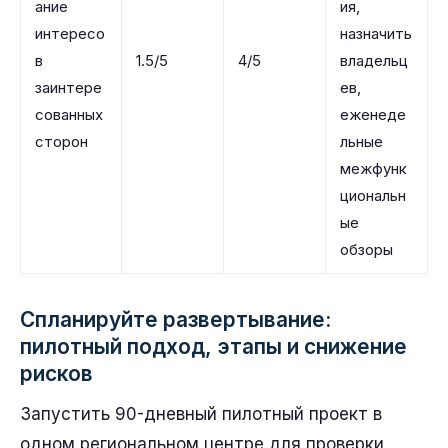
ание
ия,
интересо
назначить
в
1.5/5
4/5
владельц
заинтере
ев,
сованных
еженеде
сторон
льные
межфунк
циональн
ые
обзоры
Спланируйте развертывание:
пилотный подход, этапы и снижение
рисков
Запустить 90-дневный пилотный проект в
одном региональном центре для проверки