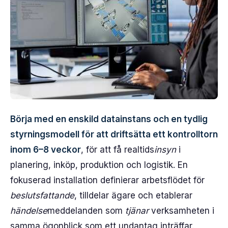
Börja med en enskild datainstans och en tydlig
styrningsmodell för att driftsätta ett kontrolltorn
inom 6–8 veckor
, för att få realtids
insyn
i
planering, inköp, produktion och logistik. En
fokuserad installation definierar arbetsflödet för
beslutsfattande
, tilldelar ägare och etablerar
händelse
meddelanden som
tjänar
verksamheten i
samma ögonblick som ett undantag inträffar.