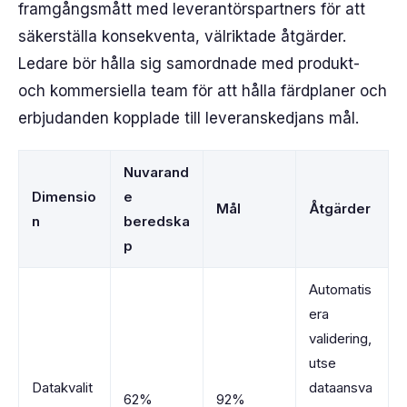
framgångsmått med leverantörspartners för att
säkerställa konsekventa, välriktade åtgärder.
Ledare bör hålla sig samordnade med produkt-
och kommersiella team för att hålla färdplaner och
erbjudanden kopplade till leveranskedjans mål.
Nuvarand
Dimensio
e
Mål
Åtgärder
n
beredska
p
Automatis
era
validering,
utse
Datakvalit
dataansva
62%
92%