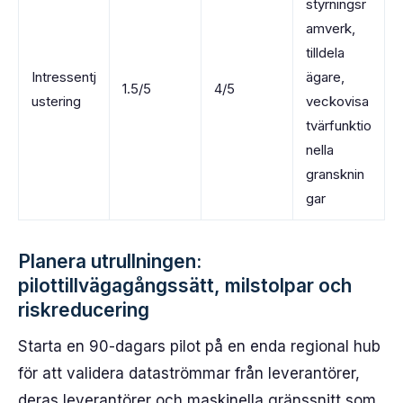
styrningsr
amverk,
tilldela
Intressentj
ägare,
1.5/5
4/5
ustering
veckovisa
tvärfunktio
nella
gransknin
gar
Planera utrullningen:
pilottillvägagångssätt, milstolpar och
riskreducering
Starta en 90-dagars pilot på en enda regional hub
för att validera dataströmmar från leverantörer,
deras leverantörer och maskinella gränssnitt som