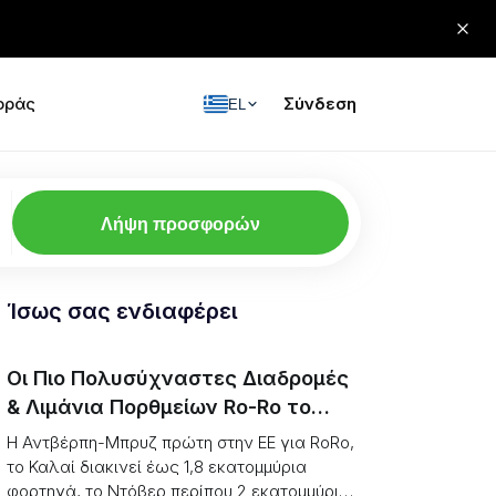
οράς
Σύνδεση
EL
Λήψη προσφορών
Ίσως σας ενδιαφέρει
Οι Πιο Πολυσύχναστες Διαδρομές
& Λιμάνια Πορθμείων Ro-Ro το
2026, Καταταγμένες (Μονάδες vs
Η Αντβέρπη-Μπρυζ πρώτη στην ΕΕ για RoRo,
Χωρητικότητα)
το Καλαί διακινεί έως 1,8 εκατομμύρια
φορτηγά, το Ντόβερ περίπου 2 εκατομμύρια