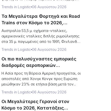
...
Trends in Logistic
06 Αυγούστου 2026
Τα Μεγαλύτερα Φορτηγά και Road
Trains στον Κόσμο το 2026,
Καταταγμένα (Ρεκόρ vs Νομικά
Αυστραλία 53,5 μ. οχήματα-νταλίκες,
Όρια)
αμερικανικές νταλίκες διπλής ρυμούλκησης
στα 35 μ. παγωμένες από το 1991, Φινλανδία
...
Trends in Logistic
06 Αυγούστου 2026
Οι πιο πολυσύχναστες εμπορικές
διαδρομές αεροπορικών
εμπορευμάτων το 2026, κατάταξη
Η Ασία προς τη Βόρεια Αμερική προηγείται, οι
(Τόνοι έναντι κατεύθυνσης)
αποστολές από Χονγκ Κονγκ προς Ευρώπη
μειώθηκαν 23% σε ετήσια βάση μετά τον...
Trends in Logistic
06 Αυγούστου 2026
Οι Μεγαλύτερες Γερανοί στον
Κόσμο το 2026, Κατατάξεις