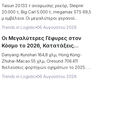
(Χωρητικότητα Ανύψωσης vs
Taisun 20.133 τ ανύψωσης ρεκόρ, Sleipnir
Παραγωγή Τερματικού Σταθμού)
20.000 τ, Big Carl 5.000 τ, megamax STS 69,5
μ εμβέλεια. Οι μεγαλύτεροι γερανοί...
Trends in Logistic
06 Αυγούστου 2026
Οι Μεγαλύτερες Γέφυρες στον
Κόσμο το 2026, Κατατάξεις
(Μήκος vs. Τι Μπορείτε να
Danyang-Kunshan 164,8 χλμ, Hong Kong-
Οδηγήσετε)
Zhuhai-Macao 55 χλμ, Oresund 706.411
διελεύσεις φορτηγών οχημάτων το 2025. Οι
μακρύ...
Trends in Logistic
06 Αυγούστου 2026