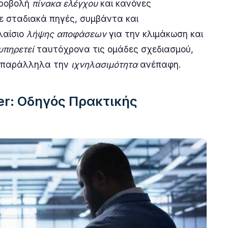
προβολή
πίνακα ελέγχου
και κανόνες
τε σταδιακά πηγές, συμβάντα και
λαίσιο
λήψης αποφάσεων
για την κλιμάκωση και
υπηρετεί
ταυτόχρονα τις ομάδες σχεδιασμού,
ας παράλληλα την
ιχνηλασιμότητα
ανέπαφη.
er: Οδηγός Πρακτικής