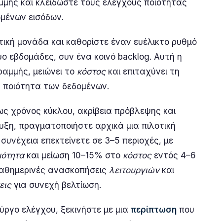
μής και κλειδώστε τους ελέγχους ποιότητας
μένων εισόδων.
ική μονάδα και καθορίστε έναν ευέλικτο ρυθμό
ο εβδομάδες, συν ένα κοινό backlog. Αυτή η
αμμής, μειώνει το
κόστος
και επιταχύνει τη
 ποιότητα των δεδομένων.
ς χρόνος κύκλου, ακρίβεια πρόβλεψης και
ξη, πραγματοποιήστε αρχικά μια πιλοτική
συνέχεια επεκτείνετε σε 3–5 περιοχές, με
μότητα
και μείωση 10–15% στο
κόστος
εντός 4–6
καθημερινές ανασκοπήσεις
λειτουργιών
και
εις
για συνεχή βελτίωση.
ύργο ελέγχου, ξεκινήστε με μια
περίπτωση
που