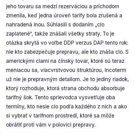
jeho tovaru sa medzi rezerváciou a príchodom
zmenila, keď jedna úroveň tarify bola zrušená a
nahradená inou. Súhlasili s dodaním „clo
zaplatené“, takže znášali všetky straty. To je
otázka skrytá vo voľbe DDP verzus DAP tento rok:
nie kto zabezpečuje prepravu, ale kto znáša clo. S
americkými clami na čínsky tovar, ktoré sú teraz
meniacou sa, viacvrstvovou štruktúrou, Incoterm
už nie je prepravným detailom. Je to jediný riadok,
ktorý rozhoduje, ktorá strana obchodu absorbuje
tarifný šok. Tento sprievodca vysvetľuje oba
termíny, kto nesie clo podľa každého z nich a ako
si vybrať v tarifnom prostredí, ktoré sa môže
obrátiť proti vám v polovici prepravy.