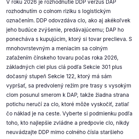
V roku 2026 je rozhodnutie DDP verzus DAP
rozhodnutím o colnom riziku s logistickým
označením. DDP odovzdáva clo, ako aj akékoľvek
jeho budúce zvýšenie, predávajúcemu; DAP ho
ponecháva s kupujúcim, ktorý si tovar preclieva. S
mnohovrstevným a meniacim sa colným
zaťažením čínskeho tovaru počas roka 2026,
základných ciel plus clá podľa Sekcie 301 plus
dočasný stupeň Sekcie 122, ktorý má sám
vypršať, sa predvolený režim pre trasy s vysokým
clom posunul smerom k DAP, takže žiadna strana
potichu neručí za clo, ktoré môže vyskočiť, zatiaľ
čo náklad je na ceste. Vyberte si podmienku podľa
toho, kto najlepšie zvládne a predpovie clo, nikdy
neuvádzajte DDP mimo colného čísla staršieho