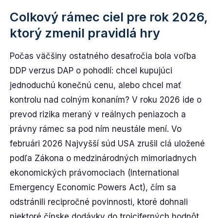
Colkový rámec ciel pre rok 2026,
ktorý zmenil pravidlá hry
Počas väčšiny ostatného desaťročia bola voľba
DDP verzus DAP o pohodlí: chcel kupujúci
jednoduchú konečnú cenu, alebo chcel mať
kontrolu nad colným konaním? V roku 2026 ide o
prevod rizika meraný v reálnych peniazoch a
právny rámec sa pod ním neustále mení. Vo
februári 2026 Najvyšší súd USA zrušil clá uložené
podľa Zákona o medzinárodných mimoriadnych
ekonomických právomociach (International
Emergency Economic Powers Act), čím sa
odstránili recipročné povinnosti, ktoré dohnali
niektoré čínske dodávky do trojciferných hodnôt.