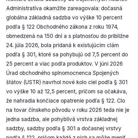
Administratíva okamžite zareagovala: dočasná
globálna základná sadzba vo výške 10 percent
podľa § 122 Obchodného zákona z roku 1974,
obmedzená na 150 dní a s platnosťou do približne
24. júla 2026, bola pridaná k existujúcim clám
podľa § 301, ktoré sa pohybujú od 7,5 percent do
25 percent a viac podľa produktov. V júni 2026
Úrad obchodného splnomocnenca Spojených
štátov (USTR) navrhol nové kolo ciel podľa § 301
vo výške 10 až 12,5 percent, pričom sa očakáva,
že nahradia končiace opatrenie podľa § 122. Clo
na tovar čínskeho pôvodu v roku 2026 teda nie je
jedna sadzba, ale pohyblivá vrstva základnej
sadzby, sadzby podľa § 301 a dočasnej vrstvy
podľa § 122, pričom každá z nich sa môže meniť