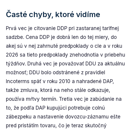
Časté chyby, ktoré vidíme
Prvá vec je citovanie DDP pri zastaranej tarifnej
sadzbe. Cena DDP je dobrá len do tej miery, do
akej sú v nej zahrnuté predpoklady o cle a v roku
2026 sa tieto predpoklady znehodnotia v priebehu
týždňov. Druhá vec je považovať DDU za aktuálnu
možnosť; DDU bolo odstránené z pravidiel
Incoterms späť v roku 2010 a nahradené DAP,
takže zmluva, ktorá na neho stále odkazuje,
používa mŕtvy termín. Tretia vec je zabúdanie na
to, že podľa DAP kupujúci potrebuje colnú
zábezpeku a nastavenie dovozcu-záznamu ešte
pred pristátím tovaru, čo je teraz skutočný