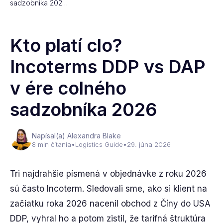
sadzobníka 202…
Kto platí clo?
Incoterms DDP vs DAP
v ére colného
sadzobníka 2026
Napísal(a) Alexandra Blake
8 min čítania
•
Logistics Guide
•
29. júna 2026
Tri najdrahšie písmená v objednávke z roku 2026
sú často Incoterm. Sledovali sme, ako si klient na
začiatku roka 2026 nacenil obchod z Číny do USA
DDP, vyhral ho a potom zistil, že tarifná štruktúra