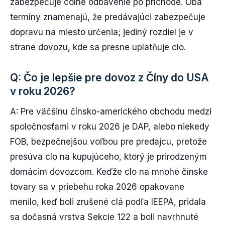
zabezpečuje colné odbavenie po príchode. Oba
termíny znamenajú, že predávajúci zabezpečuje
dopravu na miesto určenia; jediný rozdiel je v
strane dovozu, kde sa presne uplatňuje clo.
Q: Čo je lepšie pre dovoz z Číny do USA
v roku 2026?
A: Pre väčšinu čínsko-amerického obchodu medzi
spoločnosťami v roku 2026 je DAP, alebo niekedy
FOB, bezpečnejšou voľbou pre predajcu, pretože
presúva clo na kupujúceho, ktorý je prirodzeným
domácim dovozcom. Keďže clo na mnohé čínske
tovary sa v priebehu roka 2026 opakovane
menilo, keď boli zrušené clá podľa IEEPA, pridala
sa dočasná vrstva Sekcie 122 a boli navrhnuté