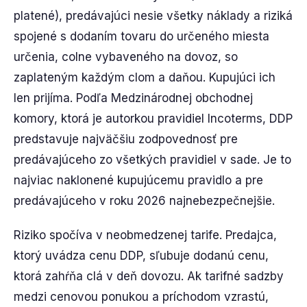
platené), predávajúci nesie všetky náklady a riziká
spojené s dodaním tovaru do určeného miesta
určenia, colne vybaveného na dovoz, so
zaplateným každým clom a daňou. Kupujúci ich
len prijíma. Podľa Medzinárodnej obchodnej
komory, ktorá je autorkou pravidiel Incoterms, DDP
predstavuje najväčšiu zodpovednosť pre
predávajúceho zo všetkých pravidiel v sade. Je to
najviac naklonené kupujúcemu pravidlo a pre
predávajúceho v roku 2026 najnebezpečnejšie.
Riziko spočíva v neobmedzenej tarife. Predajca,
ktorý uvádza cenu DDP, sľubuje dodanú cenu,
ktorá zahŕňa clá v deň dovozu. Ak tarifné sadzby
medzi cenovou ponukou a príchodom vzrastú,