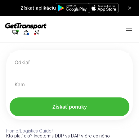
Získať aplikáciu
Odkiaľ
Kam
Získať ponuky
Home
/
Logistics Guide
/
Kto platí clo? Incoterms DDP vs DAP v ére colného