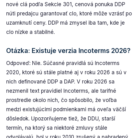
nové clá podľa Sekcie 301, cenová ponuka DDP
núti predajcu garantovať clo, ktoré môže vzrásť po
uzamknutí ceny. DDP má zmysel iba tam, kde je
clo nízke a stabilné.
Otázka: Existuje verzia Incoterms 2026?
Odpoveď: Nie. Súčasné pravidlá sú Incoterms
2020, ktoré sú stále platné aj v roku 2026 a sú v
nich definované DDP a DAP. V roku 2026 sa
nezmenil text pravidiel Incoterms, ale tarifné
prostredie okolo nich, čo spôsobilo, že voľba
medzi existujúcimi podmienkami má oveľa väčší
dôsledok. Upozorňujeme tiež, že DDU, starší
termín, na ktorý sa niektoré zmluvy stále
odvolávajú, bol v roku 2010 zrušený a nahradený