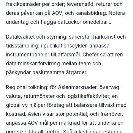
fraktkostnader per order; leveranstid; returer och
deras påverkan på AOV; och kanalsbidrag. Notera
undantag och flagga datLuckor omedelbart.
Datakvalitet och styrning: säkerställ härkomst och
tidsstämpling; i publikationscykler, anpassa
instrumentpaneler till affärsmål. Chefer sa att ren
data minskar förvirring mellan team och
påskyndar beslutsamma åtgärder.
Regional tolkning: för Asienmarknader, överväg
valuta, returmönster och logistikeffektivitet; en
global vy hjälper företag att balansera tillväxt med
kostnad. Asien visar stor potential, och framöver,
anpassa AOV-mål per marknad för att undvika en
one-size-fits-all-metod. Spåra kedjans prestanda