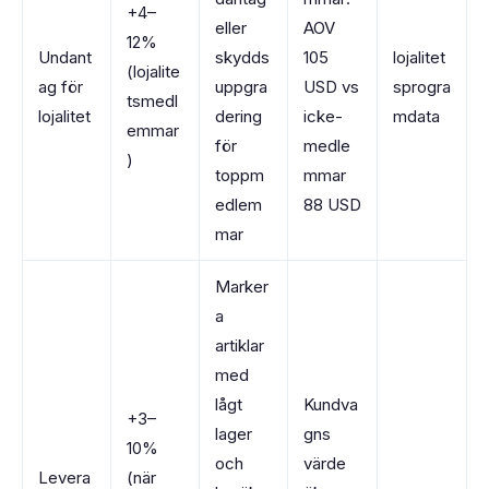
+4–
eller
AOV
12%
Undant
skydds
105
lojalitet
(lojalite
ag för
uppgra
USD vs
sprogra
tsmedl
lojalitet
dering
icke-
mdata
emmar
för
medle
)
toppm
mmar
edlem
88 USD
mar
Marker
a
artiklar
med
lågt
Kundva
+3–
lager
gns
10%
och
värde
Levera
(när