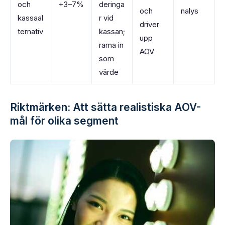
och
+3–7%
deringa
och
nalys
kassaal
r vid
driver
ternativ
kassan;
upp
rama in
AOV
som
värde
Riktmärken: Att sätta realistiska AOV-
mål för olika segment