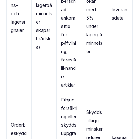
beräkn
ökar
ns-
lagerpå
ad
med
leveran
och
minnels
ankom
5%
sdata
lagersi
er
sttid
under
gnaler
skapar
för
lagerpå
brådsk
påfyllni
minnels
a)
ng;
er
föreslå
liknand
e
artiklar
Erbjud
försäkri
Skydds
ng eller
tillägg
Orderb
skydds
minskar
eskydd
uppgra
returer
kassaa