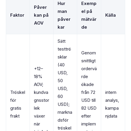
Hur
Exemp
Påver
man
el på
Faktor
kan på
Källa
påver
mätvär
AOV
kar
de
Sätt
testtrö
Genom
sklar
snittligt
(40
+12–
ordervä
USD,
18%
rde
50
AOV;
ökade
USD,
Tröskel
kundva
från 72
intern
60
för
gnsstor
USD till
analys,
USD);
gratis
lek
82 USD
kampa
markna
frakt
växer
efter
njdata
dsför
när
implem
tröskel