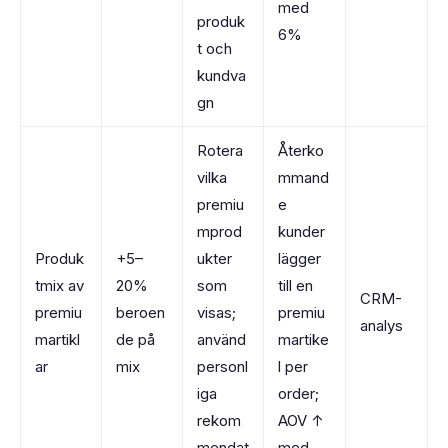
med
produk
6%
t och
kundva
gn
Rotera
Återko
vilka
mmand
premiu
e
mprod
kunder
Produk
+5–
ukter
lägger
tmix av
20%
som
till en
CRM-
premiu
beroen
visas;
premiu
analys
martikl
de på
använd
martike
ar
mix
personl
l per
iga
order;
rekom
AOV ↑
mendat
med