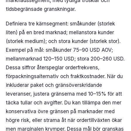
marknadssegment, med tydliga trösklar och
tidsbegränsade granskningar.
Definiera tre kärnsegment: småkunder (storlek
liten) på en bred marknad; mellanstora kunder
(storlek medium); och stora kunder (storlek stor).
Exempel på mål: småkunder 75–90 USD AOV;
mellanmarknad 120–150 USD; stora 200–260 USD.
Dessa siffror återspeglar orderfrekvens,
förpackningsalternativ och fraktkostnader. När du
inkluderar paket och gränsöverskridande
leveranser, justera gränserna med 10–15% för att
täcka tullar och avgifter. Du kan tillämpa den mer
konservativa övre gränsen på marknader med
högre risk, eller strama åt när ordertillväxten ökar
men marginalen krymper. Dessa mål bör granskas