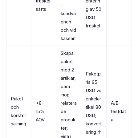
tröskel
enterin
i
sätts
g av 50
kundva
USD
gnen
tröskel
och vid
kassan
Skapa
paket
med 2
Paketp
artiklar;
ris 95
para
USD vs
ihop
Paket
enkelar
+8–
relatera
A/B-
och
tikel 80
15%
de
testdat
korsför
USD;
AOV
produk
a
säljning
konvert
ter;
ering ↑
visa i