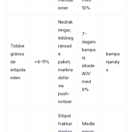
ioner
10%
Nedräk
ningar,
7-
tidsbeg
dagars
Tidsbe
ränsad
kampa
gränsa
e
kampa
nj
de
+4–11%
paket;
njanaly
ökade
erbjuda
markna
s
AOV
nden
dsför
med
via
9%
push-
notiser
Erbjud
fraktun
Medle
dantag
mmar: