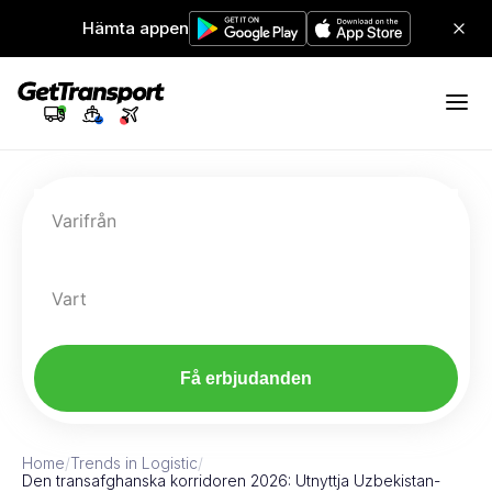
Hämta appen
Varifrån
Vart
Få erbjudanden
Home
/
Trends in Logistic
/
Den transafghanska korridoren 2026: Utnyttja Uzbekistan-