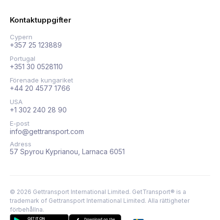
Kontaktuppgifter
Cypern
+357 25 123889
Portugal
+351 30 0528110
Förenade kungariket
+44 20 4577 1766
USA
+1 302 240 28 90
E-post
info@gettransport.com
Adress
57 Spyrou Kyprianou, Larnaca 6051
©
2026
Gettransport International Limited. GetTransport® is a
trademark of Gettransport International Limited.
Alla rättigheter
förbehållna.