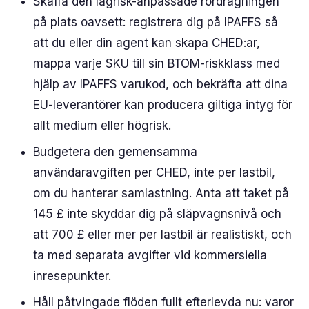
Skaffa den lågrisk-anpassade rördragningen
på plats oavsett: registrera dig på IPAFFS så
att du eller din agent kan skapa CHED:ar,
mappa varje SKU till sin BTOM-riskklass med
hjälp av IPAFFS varukod, och bekräfta att dina
EU-leverantörer kan producera giltiga intyg för
allt medium eller högrisk.
Budgetera den gemensamma
användaravgiften per CHED, inte per lastbil,
om du hanterar samlastning. Anta att taket på
145 £ inte skyddar dig på släpvagnsnivå och
att 700 £ eller mer per lastbil är realistiskt, och
ta med separata avgifter vid kommersiella
inresepunkter.
Håll påtvingade flöden fullt efterlevda nu: varor