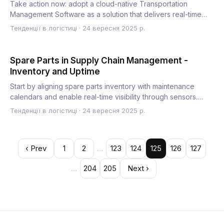
Take action now: adopt a cloud-native Transportation
Management Software as a solution that delivers real-time
visibilit…
Тенденції в логістиці
·
24 вересня 2025 р.
Spare Parts in Supply Chain Management -
Inventory and Uptime
Start by aligning spare parts inventory with maintenance
calendars and enable real-time visibility through sensors.
This…
Тенденції в логістиці
·
24 вересня 2025 р.
‹ Prev
1
2
…
123
124
125
126
127
…
204
205
Next ›