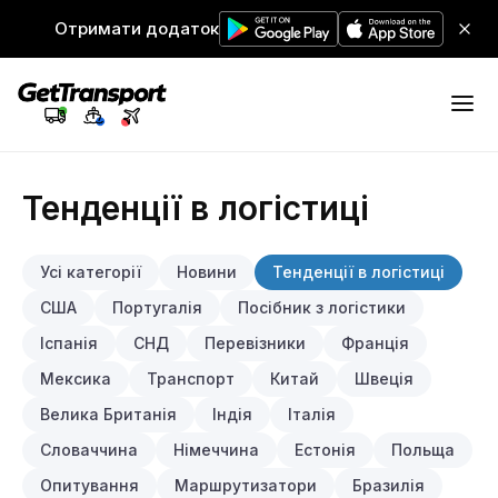
Отримати додаток
Тенденції в логістиці
Усі категорії
Новини
Тенденції в логістиці
США
Португалія
Посібник з логістики
Іспанія
СНД
Перевізники
Франція
Мексика
Транспорт
Китай
Швеція
Велика Британія
Індія
Італія
Словаччина
Німеччина
Естонія
Польща
Опитування
Маршрутизатори
Бразилія