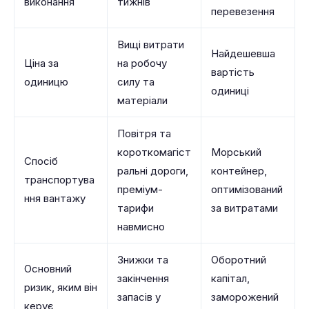
виконання
тижнів
перевезення
Вищі витрати
Найдешевша
Ціна за
на робочу
вартість
одиницю
силу та
одиниці
матеріали
Повітря та
короткомагіст
Морський
Спосіб
ральні дороги,
контейнер,
транспортува
преміум-
оптимізований
ння вантажу
тарифи
за витратами
навмисно
Знижки та
Оборотний
Основний
закінчення
капітал,
ризик, яким він
запасів у
заморожений
керує