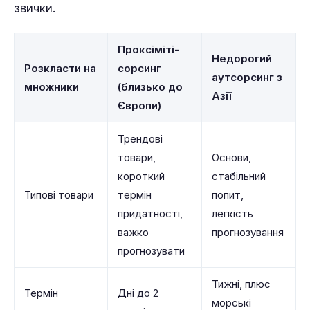
звички.
Проксіміті-
Недорогий
Розкласти на
сорсинг
аутсорсинг з
множники
(близько до
Азії
Європи)
Трендові
товари,
Основи,
короткий
стабільний
Типові товари
термін
попит,
придатності,
легкість
важко
прогнозування
прогнозувати
Тижні, плюс
Термін
Дні до 2
морські