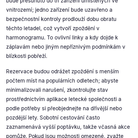
bude přesunuto do tří zařízení umístěných ve
vnitrozemí; jedno zařízení bude uzavřeno a
bezpečnostní kontroly prodlouží dobu obratu
těchto letadel, což vytvoří zpoždění v
harmonogramu. To ovlivní linky a kdy dojde k
záplavám nebo jiným nepříznivým podmínkám v
blízkosti pobřeží.
Rezervace budou odrážet zpoždění s menším
počtem míst na populárních odletech; abyste
minimalizovali narušení, zkontrolujte stav
prostřednictvím aplikace letecké společnosti a
podle potřeby si přeobjednejte na dřívější nebo
pozdější lety. Sobotní cestování často
zaznamenává vyšší poptávku, takže včasná akce
pomůže. Pokud jsou možnosti omezené, zvažte