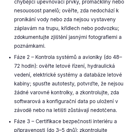
chybějící upevňovací prvky, promáčkliny nebo
nesouosost panelů; ověřte, zda nedochází k
pronikání vody nebo zda nejsou vystaveny
záplavám na trupu, křídlech nebo podvozku;
zdokumentujte zjištění jasnými fotografiemi a
poznámkami.
Fáze 2 – Kontrola systémů a avioniky (do 48–
72 hodin): ověřte letové řízení, hydraulická
vedení, elektrické systémy a databáze letové
kabiny; spusťte autotesty, potvrďte, že nejsou
žádné varovné kontrolky, a zkontrolujte, zda
softwarová a konfigurační data po uložení v
závodě nebo na letišti zůstávají nedotčena.
Fáze 3 – Certifikace bezpečnosti interiéru a
připravenosti (do 3–5 dnů): zkontrolujte