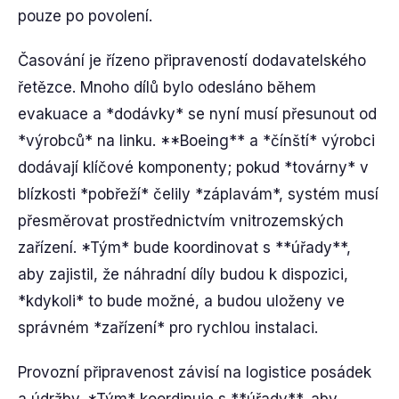
pouze po povolení.
Časování je řízeno připraveností dodavatelského
řetězce. Mnoho dílů bylo odesláno během
evakuace a *dodávky* se nyní musí přesunout od
*výrobců* na linku. **Boeing** a *čínští* výrobci
dodávají klíčové komponenty; pokud *továrny* v
blízkosti *pobřeží* čelily *záplavám*, systém musí
přesměrovat prostřednictvím vnitrozemských
zařízení. *Tým* bude koordinovat s **úřady**,
aby zajistil, že náhradní díly budou k dispozici,
*kdykoli* to bude možné, a budou uloženy ve
správném *zařízení* pro rychlou instalaci.
Provozní připravenost závisí na logistice posádek