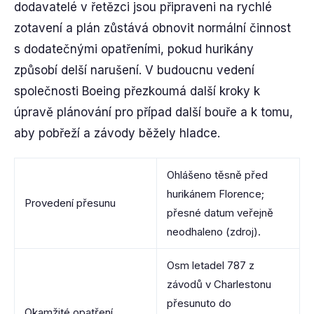
dodavatelé v řetězci jsou připraveni na rychlé
zotavení a plán zůstává obnovit normální činnost
s dodatečnými opatřeními, pokud hurikány
způsobí delší narušení. V budoucnu vedení
společnosti Boeing přezkoumá další kroky k
úpravě plánování pro případ další bouře a k tomu,
aby pobřeží a závody běžely hladce.
Ohlášeno těsně před
hurikánem Florence;
Provedení přesunu
přesné datum veřejně
neodhaleno (zdroj).
Osm letadel 787 z
závodů v Charlestonu
přesunuto do
Okamžité opatření