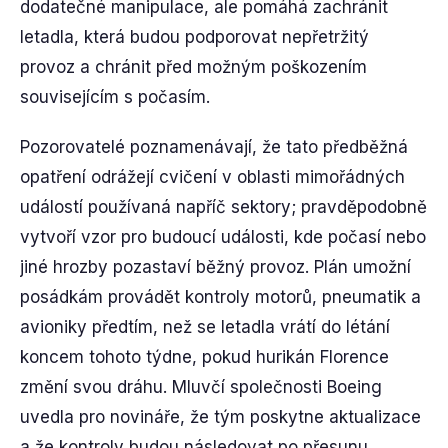
dodatečné manipulace, ale pomáhá zachránit
letadla, která budou podporovat nepřetržitý
provoz a chránit před možným poškozením
souvisejícím s počasím.
Pozorovatelé poznamenávají, že tato předběžná
opatření odrážejí cvičení v oblasti mimořádných
událostí používaná napříč sektory; pravděpodobně
vytvoří vzor pro budoucí události, kde počasí nebo
jiné hrozby pozastaví běžný provoz. Plán umožní
posádkám provádět kontroly motorů, pneumatik a
avioniky předtím, než se letadla vrátí do létání
koncem tohoto týdne, pokud hurikán Florence
změní svou dráhu. Mluvčí společnosti Boeing
uvedla pro novináře, že tým poskytne aktualizace
a že kontroly budou následovat po přesunu.