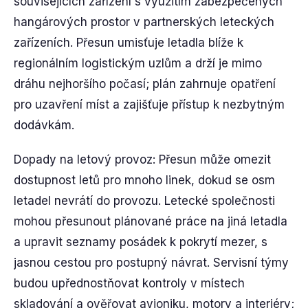
souvisejících zařízení s využitím zabezpečených
hangárových prostor v partnerských leteckých
zařízeních. Přesun umisťuje letadla blíže k
regionálním logistickým uzlům a drží je mimo
dráhu nejhoršího počasí; plán zahrnuje opatření
pro uzavření míst a zajišťuje přístup k nezbytným
dodávkám.
Dopady na letový provoz: Přesun může omezit
dostupnost letů pro mnoho linek, dokud se osm
letadel nevrátí do provozu. Letecké společnosti
mohou přesunout plánované práce na jiná letadla
a upravit seznamy posádek k pokrytí mezer, s
jasnou cestou pro postupný návrat. Servisní týmy
budou upřednostňovat kontroly v místech
skladování a ověřovat avioniku, motory a interiéry;