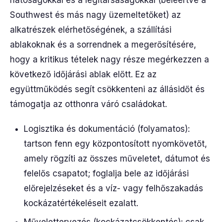
hatóságokkal és a légitársaságokkal (beleértve a
Southwest és más nagy üzemeltetőket) az
alkatrészek elérhetőségének, a szállítási
ablakoknak és a sorrendnek a megerősítésére,
hogy a kritikus tételek nagy része megérkezzen a
következő időjárási ablak előtt. Ez az
együttműködés segít csökkenteni az állásidőt és
támogatja az otthonra váró családokat.
Logisztika és dokumentáció (folyamatos):
tartson fenn egy központosított nyomkövetőt,
amely rögzíti az összes műveletet, dátumot és
felelős csapatot; foglalja bele az időjárási
előrejelzéseket és a víz- vagy felhőszakadás
kockázatértékeléseit ezalatt.