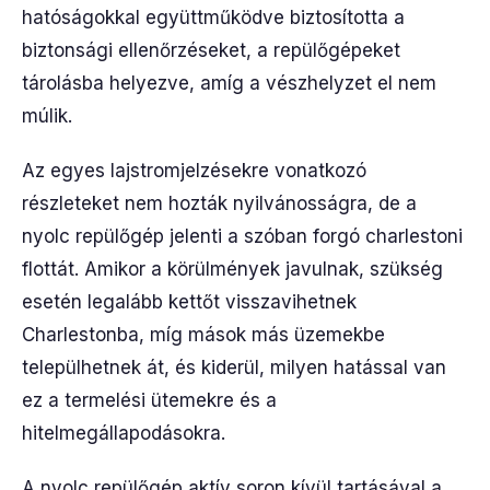
hatóságokkal együttműködve biztosította a
biztonsági ellenőrzéseket, a repülőgépeket
tárolásba helyezve, amíg a vészhelyzet el nem
múlik.
Az egyes lajstromjelzésekre vonatkozó
részleteket nem hozták nyilvánosságra, de a
nyolc repülőgép jelenti a szóban forgó charlestoni
flottát. Amikor a körülmények javulnak, szükség
esetén legalább kettőt visszavihetnek
Charlestonba, míg mások más üzemekbe
települhetnek át, és kiderül, milyen hatással van
ez a termelési ütemekre és a
hitelmegállapodásokra.
A nyolc repülőgép aktív soron kívül tartásával a