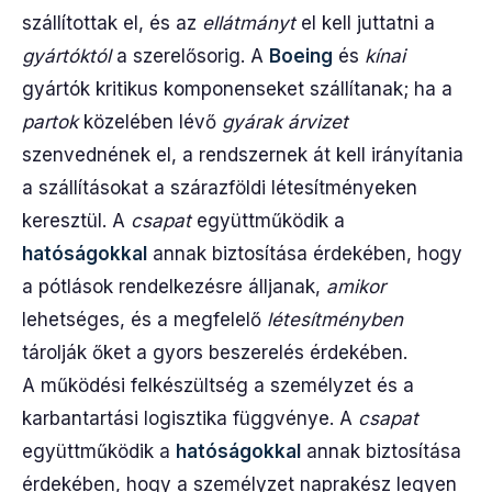
szállítottak el, és az
ellátmányt
el kell juttatni a
gyártóktól
a szerelősorig. A
Boeing
és
kínai
gyártók kritikus komponenseket szállítanak; ha a
partok
közelében lévő
gyárak
árvizet
szenvednének el, a rendszernek át kell irányítania
a szállításokat a szárazföldi létesítményeken
keresztül. A
csapat
együttműködik a
hatóságokkal
annak biztosítása érdekében, hogy
a pótlások rendelkezésre álljanak,
amikor
lehetséges, és a megfelelő
létesítményben
tárolják őket a gyors beszerelés érdekében.
A működési felkészültség a személyzet és a
karbantartási logisztika függvénye. A
csapat
együttműködik a
hatóságokkal
annak biztosítása
érdekében, hogy a személyzet naprakész legyen