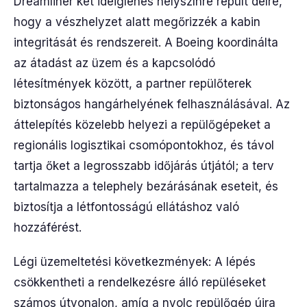
Dreamliner két ideiglenes helyszínre repült délre,
hogy a vészhelyzet alatt megőrizzék a kabin
integritását és rendszereit. A Boeing koordinálta
az átadást az üzem és a kapcsolódó
létesítmények között, a partner repülőterek
biztonságos hangárhelyének felhasználásával. Az
áttelepítés közelebb helyezi a repülőgépeket a
regionális logisztikai csomópontokhoz, és távol
tartja őket a legrosszabb időjárás útjától; a terv
tartalmazza a telephely bezárásának eseteit, és
biztosítja a létfontosságú ellátáshoz való
hozzáférést.
Légi üzemeltetési következmények: A lépés
csökkentheti a rendelkezésre álló repüléseket
számos útvonalon, amíg a nyolc repülőgép újra