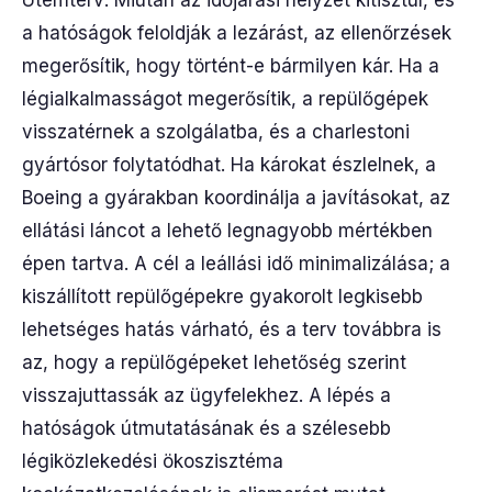
Ütemterv: Miután az időjárási helyzet kitisztul, és
a hatóságok feloldják a lezárást, az ellenőrzések
megerősítik, hogy történt-e bármilyen kár. Ha a
légialkalmasságot megerősítik, a repülőgépek
visszatérnek a szolgálatba, és a charlestoni
gyártósor folytatódhat. Ha károkat észlelnek, a
Boeing a gyárakban koordinálja a javításokat, az
ellátási láncot a lehető legnagyobb mértékben
épen tartva. A cél a leállási idő minimalizálása; a
kiszállított repülőgépekre gyakorolt legkisebb
lehetséges hatás várható, és a terv továbbra is
az, hogy a repülőgépeket lehetőség szerint
visszajuttassák az ügyfelekhez. A lépés a
hatóságok útmutatásának és a szélesebb
légiközlekedési ökoszisztéma