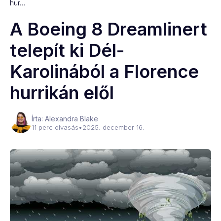
hur…
A Boeing 8 Dreamlinert
telepít ki Dél-
Karolinából a Florence
hurrikán elől
Írta: Alexandra Blake
11 perc olvasás
•
2025. december 16.