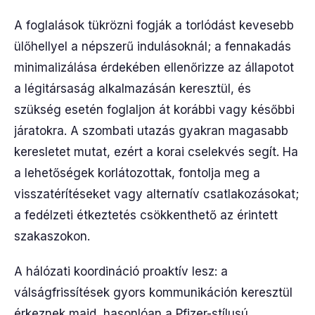
A foglalások tükrözni fogják a torlódást kevesebb
ülőhellyel a népszerű indulásoknál; a fennakadás
minimalizálása érdekében ellenőrizze az állapotot
a légitársaság alkalmazásán keresztül, és
szükség esetén foglaljon át korábbi vagy későbbi
járatokra. A szombati utazás gyakran magasabb
keresletet mutat, ezért a korai cselekvés segít. Ha
a lehetőségek korlátozottak, fontolja meg a
visszatérítéseket vagy alternatív csatlakozásokat;
a fedélzeti étkeztetés csökkenthető az érintett
szakaszokon.
A hálózati koordináció proaktív lesz: a
válságfrissítések gyors kommunikáción keresztül
érkeznek majd, hasonlóan a Pfizer-stílusú