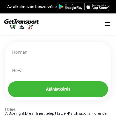
Az alkalmazás beszerzése
Honnan
Hová
Ajánlatkérés
Home
/
A Boeing 8 Dreamlinert telepít ki Dél-Karolinából a Florence