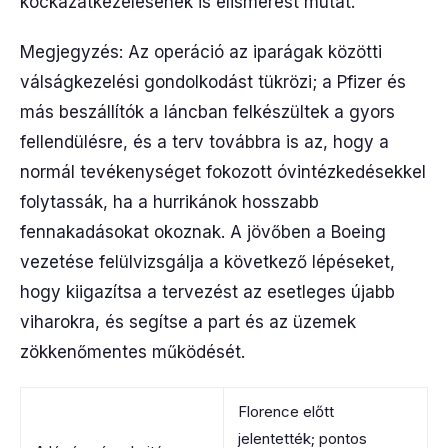
kockázatkezelésének is elismerést mutat.
Megjegyzés: Az operáció az iparágak közötti
válságkezelési gondolkodást tükrözi; a Pfizer és
más beszállítók a láncban felkészültek a gyors
fellendülésre, és a terv továbbra is az, hogy a
normál tevékenységet fokozott óvintézkedésekkel
folytassák, ha a hurrikánok hosszabb
fennakadásokat okoznak. A jövőben a Boeing
vezetése felülvizsgálja a következő lépéseket,
hogy kiigazítsa a tervezést az esetleges újabb
viharokra, és segítse a part és az üzemek
zökkenőmentes működését.
Florence előtt
jelentették; pontos