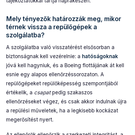
tájékoztatókkal tartja naprakészen.
Mely tényezők határozzák meg, mikor
térnek vissza a repülőgépek a
szolgálatba?
A szolgálatba való visszatérést elsősorban a
biztonságnak kell vezérelnie: a
hatóságoknak
jóvá kell hagyniuk, és a Boeing flottájának át kell
esnie egy alapos ellenőrzéssorozaton. A
repülőgépeket repülőképesség szempontjából
értékelik, a
csapat
pedig szakaszos
ellenőrzéseket végez, és csak akkor indulnak újra
a repülési műveletek, ha a legkisebb kockázat
megerősítést nyert.
Az ellenőrök ellenőrzik a szerkezeti integritást, a