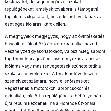
kockázatot, de segít megőrizni azokat a
repülőgépeket, amelyek továbbra is támogatni
fogják a szolgáltatást, és védelmet nyújtanak az
esetleges időjárási károk ellen.
A megfigyelők megjegyzik, hogy az óvintézkedés
hasonlít a különböző ágazatokban alkalmazott
vészhelyzeti gyakorlatokhoz; valószínűleg sablont
fog teremteni a jövőbeli eseményekhez, ahol az
időjárás vagy más fenyegetések szüneteltetik a
szokásos műveleteket. A terv lehetővé teszi a
személyzet számára, hogy ellenőrzéseket
végezzenek a motorokon, abroncsokon és
avionikán, mielőtt a repülőgépek a hét folyamán
újra repülni kezdenek, ha a Florence útvonala
megtisztul. Egy Boeing szóvivője elmondta az