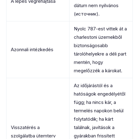
A lépés végrehajtása
dátum nem nyilvános
(источник).
Nyolc 787-est vittek át a
charlestoni üzemekből
biztonságosabb
Azonnali intézkedés
tárolóhelyekre a déli part
mentén, hogy
megelőzzék a károkat.
Az időjárástól és a
hatóságok engedélyétől
függ; ha nincs kár, a
termelés napokon belül
folytatódik; ha kárt
Visszatérés a
találnak, javítások a
szolgálatba ütemterv
gyárakban frissített