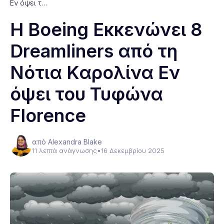
Εν όψει τ…
Η Boeing Εκκενώνει 8
Dreamliners από τη
Νότια Καρολίνα Εν
όψει του Τυφώνα
Florence
από Alexandra Blake
11 λεπτά ανάγνωσης
•
16 Δεκεμβρίου 2025