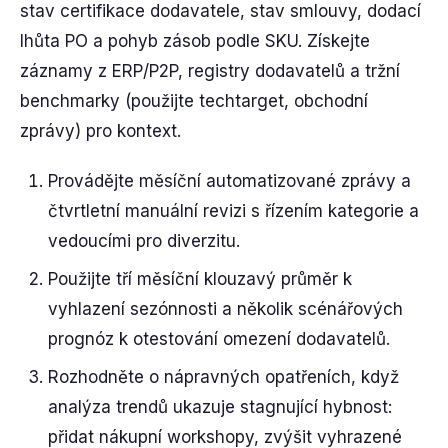
stav certifikace dodavatele, stav smlouvy, dodací
lhůta PO a pohyb zásob podle SKU. Získejte
záznamy z ERP/P2P, registry dodavatelů a tržní
benchmarky (použijte techtarget, obchodní
zprávy) pro kontext.
Provádějte měsíční automatizované zprávy a
čtvrtletní manuální revizi s řízením kategorie a
vedoucími pro diverzitu.
Použijte tří měsíční klouzavý průměr k
vyhlazení sezónnosti a několik scénářových
prognóz k otestování omezení dodavatelů.
Rozhodněte o nápravných opatřeních, když
analýza trendů ukazuje stagnující hybnost:
přidat nákupní workshopy, zvýšit vyhrazené