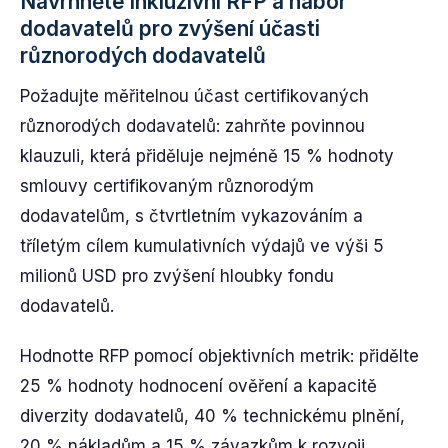
Navrhněte inkluzivní RFP a nábor
dodavatelů pro zvýšení účasti
různorodých dodavatelů
Požadujte měřitelnou účast certifikovaných
různorodých dodavatelů: zahrňte povinnou
klauzuli, která přiděluje nejméně 15 % hodnoty
smlouvy certifikovaným různorodým
dodavatelům, s čtvrtletním vykazováním a
tříletým cílem kumulativních výdajů ve výši 5
milionů USD pro zvýšení hloubky fondu
dodavatelů.
Hodnotte RFP pomocí objektivních metrik: přidělte
25 % hodnoty hodnocení ověření a kapacitě
diverzity dodavatelů, 40 % technickému plnění,
20 % nákladům a 15 % závazkům k rozvoji