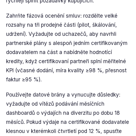
rychleji splnit požadavky kupujících.
Zahrňte fázová ocenění smluv: rozdělte velké
rozsahy na tři prodejné části (pilot, škálování,
udržení). Vyžadujte od uchazečů, aby navrhli
partnerské plány s alespoň jedním certifikovaným
dodavatelem na část a nabídněte hodnotící
kredity, když certifikovaní partneři splní měřitelné
KPI (včasné dodání, míra kvality ≥98 %, přesnost
faktur ≥95 %).
Používejte datové brány a vynucujte důsledky:
vyžadujte od vítězů podávání měsíčních
dashboardů o výdajích na diverzitu po dobu 18
měsíců. Pokud výdaje na certifikované dodavatele
klesnou v kterémkoli čtvrtletí pod 12 %, spusťte