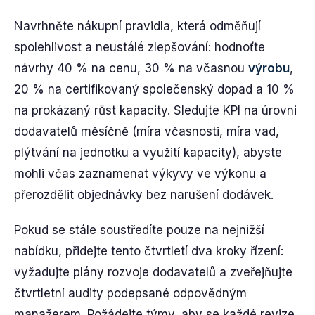
Navrhněte nákupní pravidla, která odměňují
spolehlivost a neustálé zlepšování: hodnoťte
návrhy 40 % na cenu, 30 % na včasnou
výrobu
,
20 % na certifikovaný společenský dopad a 10 %
na prokázaný růst kapacity. Sledujte KPI na úrovni
dodavatelů měsíčně (míra včasnosti, míra vad,
plýtvání na jednotku a využití kapacity), abyste
mohli včas zaznamenat výkyvy ve výkonu a
přerozdělit objednávky bez narušení dodávek.
Pokud se stále soustředíte pouze na nejnižší
nabídku, přidejte tento čtvrtletí dva kroky řízení:
vyžadujte plány rozvoje dodavatelů a zveřejňujte
čtvrtletní audity podepsané odpovědným
manažerem. Požádejte týmy, aby se každé revize