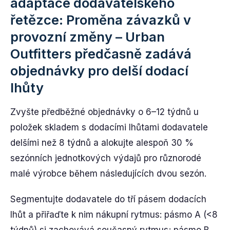
adaptace dodavatelského
řetězce: Proměna závazků v
provozní změny – Urban
Outfitters předčasně zadává
objednávky pro delší dodací
lhůty
Zvyšte předběžné objednávky o 6–12 týdnů u
položek skladem s dodacími lhůtami dodavatele
delšími než 8 týdnů a alokujte alespoň 30 %
sezónních jednotkových výdajů pro různorodé
malé výrobce během následujících dvou sezón.
Segmentujte dodavatele do tří pásem dodacích
lhůt a přiřaďte k nim nákupní rytmus: pásmo A (<8