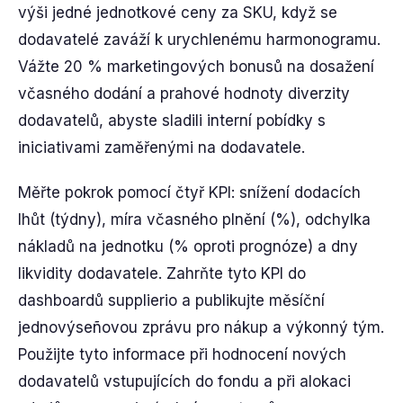
výši jedné jednotkové ceny za SKU, když se
dodavatelé zaváží k urychlenému harmonogramu.
Vážte 20 % marketingových bonusů na dosažení
včasného dodání a prahové hodnoty diverzity
dodavatelů, abyste sladili interní pobídky s
iniciativami zaměřenými na dodavatele.
Měřte pokrok pomocí čtyř KPI: snížení dodacích
lhůt (týdny), míra včasného plnění (%), odchylka
nákladů na jednotku (% oproti prognóze) a dny
likvidity dodavatele. Zahrňte tyto KPI do
dashboardů supplierio a publikujte měsíční
jednovýseñovou zprávu pro nákup a výkonný tým.
Použijte tyto informace při hodnocení nových
dodavatelů vstupujících do fondu a při alokaci