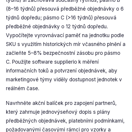
týdnů) si zachovává současný rytmus; pásmo B
(8–16 týdnů) přesouvá předběžné objednávky o 6
týdnů dopředu; pásmo C (>16 týdnů) přesouvá
předběžné objednávky o 12 týdnů dopředu.
Vypočítejte vyrovnávací paměť na jednotku podle
SKU s využitím historických mír včasného plnění a
začleňte 5–8% bezpečnostní zásobu pro pásmo
C. Použijte software supplierio k měření
informačních toků a potvrzení objednávek, aby
marketingové týmy viděly dostupnost jednotek v
reálném čase.
Navrhněte akční balíček pro zapojení partnerů,
který zahrnuje jednovýseñový dopis s plány
předběžných objednávek, platebními podmínkami,
požadovanými časovými rámci pro vzorky a