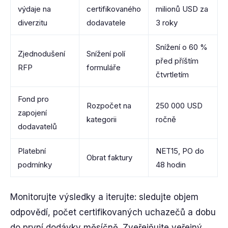
výdaje na
certifikovaného
milionů USD za
diverzitu
dodavatele
3 roky
Snížení o 60 %
Zjednodušení
Snížení polí
před příštím
RFP
formuláře
čtvrtletím
Fond pro
Rozpočet na
250 000 USD
zapojení
kategorii
ročně
dodavatelů
Platební
NET15, PO do
Obrat faktury
podmínky
48 hodin
Monitorujte výsledky a iterujte: sledujte objem
odpovědí, počet certifikovaných uchazečů a dobu
do první dodávky měsíčně. Zveřejňujte veřejný