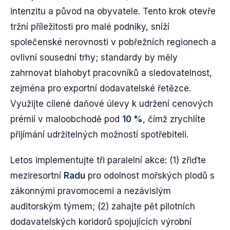
intenzitu a původ na obyvatele. Tento krok otevře
tržní příležitosti pro malé podniky, sníží
společenské nerovnosti v pobřežních regionech a
ovlivní sousední trhy; standardy by měly
zahrnovat blahobyt pracovníků a sledovatelnost,
zejména pro exportní dodavatelské řetězce.
Využijte cílené daňové úlevy k udržení cenových
prémií v maloobchodě pod
10 %
, čímž zrychlíte
přijímání udržitelných možností spotřebiteli.
Letos implementujte tři paralelní akce: (1) zřiďte
meziresortní
Radu
pro odolnost mořských plodů s
zákonnými pravomocemi a nezávislým
auditorským týmem; (2) zahajte pět pilotních
dodavatelských koridorů spojujících výrobní