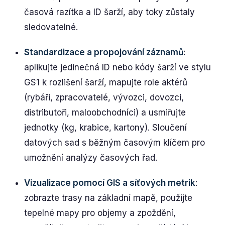
časová razítka a ID šarží, aby toky zůstaly
sledovatelné.
Standardizace a propojování záznamů
:
aplikujte jedinečná ID nebo kódy šarží ve stylu
GS1 k rozlišení šarží, mapujte role aktérů
(rybáři, zpracovatelé, vývozci, dovozci,
distributoři, maloobchodníci) a usmiřujte
jednotky (kg, krabice, kartony). Sloučení
datových sad s běžným časovým klíčem pro
umožnění analýzy časových řad.
Vizualizace pomocí GIS a síťových metrik
:
zobrazte trasy na základní mapě, použijte
tepelné mapy pro objemy a zpoždění,