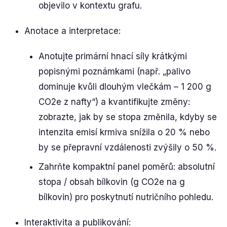
objevilo v kontextu grafu.
Anotace a interpretace:
Anotujte primární hnací síly krátkými
popisnými poznámkami (např. „palivo
dominuje kvůli dlouhým vlečkám – 1 200 g
CO2e z nafty“) a kvantifikujte změny:
zobrazte, jak by se stopa změnila, kdyby se
intenzita emisí krmiva snížila o 20 % nebo
by se přepravní vzdálenosti zvýšily o 50 %.
Zahrňte kompaktní panel poměrů: absolutní
stopa / obsah bílkovin (g CO2e na g
bílkovin) pro poskytnutí nutričního pohledu.
Interaktivita a publikování: