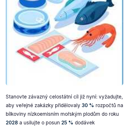
Stanovte závazný celostátní cíl již nyní: vyžadujte,
aby veřejné zakázky přidělovaly
30 %
rozpočtů na
bílkoviny nízkoemisním mořským plodům do roku
2028
a usilujte o posun
25 %
dodávek