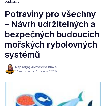
budoucíc…
Potraviny pro všechny
– Návrh udržitelných a
bezpečných budoucích
mořských rybolovných
systémů
Napsal(a) Alexandra Blake
18 min čtení
•
13. února 2026