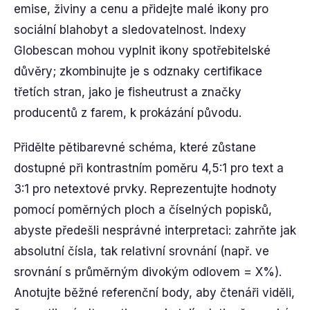
emise, živiny a cenu a přidejte malé ikony pro
sociální blahobyt a sledovatelnost. Indexy
Globescan mohou vyplnit ikony spotřebitelské
důvěry; zkombinujte je s odznaky certifikace
třetích stran, jako je fisheutrust a značky
producentů z farem, k prokázání původu.
Přidělte pětibarevné schéma, které zůstane
dostupné při kontrastním poměru 4,5:1 pro text a
3:1 pro netextové prvky. Reprezentujte hodnoty
pomocí poměrných ploch a číselných popisků,
abyste předešli nesprávné interpretaci: zahrňte jak
absolutní čísla, tak relativní srovnání (např. ve
srovnání s průměrným divokým odlovem = X%).
Anotujte běžné referenční body, aby čtenáři viděli,