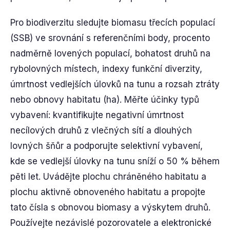
Pro biodiverzitu sledujte biomasu třecích populací
(SSB) ve srovnání s referenčními body, procento
nadměrně lovených populací, bohatost druhů na
rybolovných místech, indexy funkční diverzity,
úmrtnost vedlejších úlovků na tunu a rozsah ztráty
nebo obnovy habitatu (ha). Měřte účinky typů
vybavení: kvantifikujte negativní úmrtnost
necílových druhů z vlečných sítí a dlouhých
lovných šňůr a podporujte selektivní vybavení,
kde se vedlejší úlovky na tunu sníží o 50 % během
pěti let. Uvádějte plochu chráněného habitatu a
plochu aktivně obnoveného habitatu a propojte
tato čísla s obnovou biomasy a výskytem druhů.
Používejte nezávislé pozorovatele a elektronické