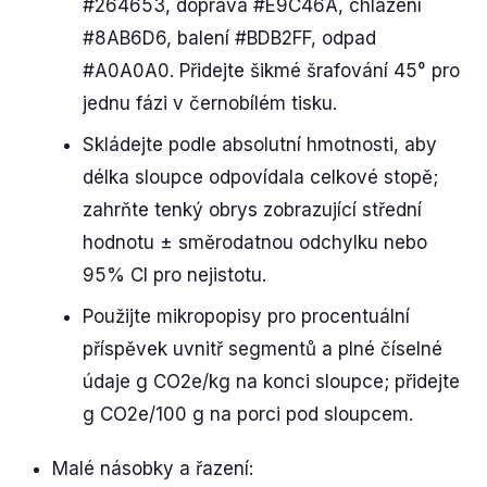
#264653, doprava #E9C46A, chlazení
#8AB6D6, balení #BDB2FF, odpad
#A0A0A0. Přidejte šikmé šrafování 45° pro
jednu fázi v černobílém tisku.
Skládejte podle absolutní hmotnosti, aby
délka sloupce odpovídala celkové stopě;
zahrňte tenký obrys zobrazující střední
hodnotu ± směrodatnou odchylku nebo
95% CI pro nejistotu.
Použijte mikropopisy pro procentuální
příspěvek uvnitř segmentů a plné číselné
údaje g CO2e/kg na konci sloupce; přidejte
g CO2e/100 g na porci pod sloupcem.
Malé násobky a řazení: