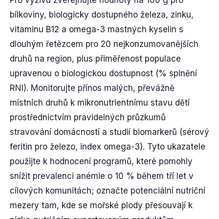
Pro výživu zveřejňujte hodnoty na 100 g pro
bílkoviny, biologicky dostupného železa, zinku,
vitaminu B12 a omega-3 mastných kyselin s
dlouhým řetězcem pro 20 nejkonzumovanějších
druhů na region, plus přiměřenost populace
upravenou o biologickou dostupnost (% splnění
RNI). Monitorujte přínos malých, převážně
místních druhů k mikronutrientnímu stavu dětí
prostřednictvím pravidelných průzkumů
stravování domácností a studií biomarkerů (sérový
feritin pro železo, index omega-3). Tyto ukazatele
použijte k hodnocení programů, které pomohly
snížit prevalenci anémie o 10 % během tří let v
cílových komunitách; označte potenciální nutriční
mezery tam, kde se mořské plody přesouvají k