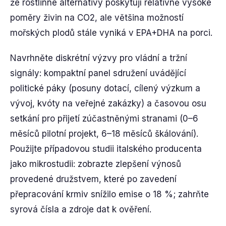
že rostlinné alternativy poskytují relativně vysoké
poměry živin na CO2, ale většina možností
mořských plodů stále vyniká v EPA+DHA na porci.
Navrhněte diskrétní výzvy pro vládní a tržní
signály: kompaktní panel sdružení uvádějící
politické páky (posuny dotací, cílený výzkum a
vývoj, kvóty na veřejné zakázky) a časovou osu
setkání pro přijetí zúčastněnými stranami (0–6
měsíců pilotní projekt, 6–18 měsíců škálování).
Použijte případovou studii italského producenta
jako mikrostudii: zobrazte zlepšení výnosů
provedené družstvem, které po zavedení
přepracování krmiv snížilo emise o 18 %; zahrňte
syrová čísla a zdroje dat k ověření.