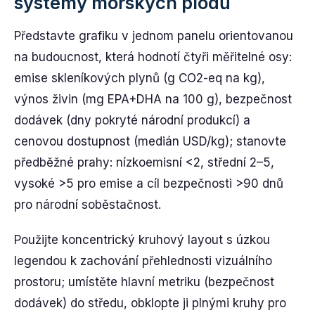
systémy mořských plodů
Představte grafiku v jednom panelu orientovanou
na budoucnost, která hodnotí čtyři měřitelné osy:
emise skleníkových plynů (g CO2-eq na kg),
výnos živin (mg EPA+DHA na 100 g), bezpečnost
dodávek (dny pokryté národní produkcí) a
cenovou dostupnost (medián USD/kg); stanovte
předběžné prahy: nízkoemisní <2, střední 2–5,
vysoké >5 pro emise a cíl bezpečnosti >90 dnů
pro národní soběstačnost.
Použijte koncentrický kruhový layout s úzkou
legendou k zachování přehlednosti vizuálního
prostoru; umístěte hlavní metriku (bezpečnost
dodávek) do středu, obklopte ji plnými kruhy pro