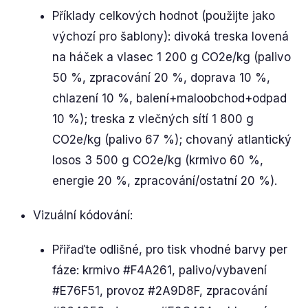
Příklady celkových hodnot (použijte jako
výchozí pro šablony): divoká treska lovená
na háček a vlasec 1 200 g CO2e/kg (palivo
50 %, zpracování 20 %, doprava 10 %,
chlazení 10 %, balení+maloobchod+odpad
10 %); treska z vlečných sítí 1 800 g
CO2e/kg (palivo 67 %); chovaný atlantický
losos 3 500 g CO2e/kg (krmivo 60 %,
energie 20 %, zpracování/ostatní 20 %).
Vizuální kódování:
Přiřaďte odlišné, pro tisk vhodné barvy per
fáze: krmivo #F4A261, palivo/vybavení
#E76F51, provoz #2A9D8F, zpracování