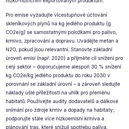
nízko-nutričním exportovaným produktům.
Pro emise vyžadujte vícestupňové účtování
skleníkových plynů na kg jedlého produktu (g
CO2e/g) se samostatnými položkami pro palivo,
krmivo, zpracování a dopravu. Uvádějte metan a
N2O, pokud jsou relevantní. Stanovte základní
úroveň emisí (např. 2020) a přijměte cíl snížení pro
celý sektor – doporučujeme alespoň 30 % snížení
kg CO2e/kg jedlého produktu do roku 2030 v
porovnání se základní úrovní – a zároveň sledujte
náklady ušlé příležitosti na uhlík pro přeměnu
habitatů. Používejte audity dodavatelů a dálkové
snímání pro zdroje krmiv a dopady na habitaty;
podporujte stále více nízkoemisní krmiva a
plánování tras, které snižují spotřebu paliva.