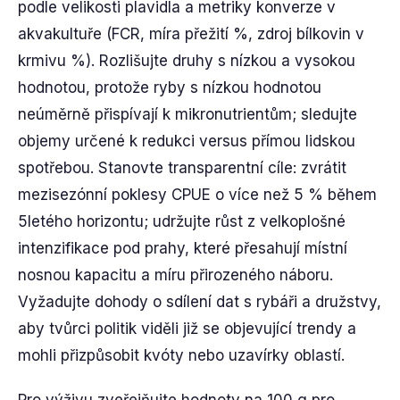
podle velikosti plavidla a metriky konverze v
akvakultuře (FCR, míra přežití %, zdroj bílkovin v
krmivu %). Rozlišujte druhy s nízkou a vysokou
hodnotou, protože ryby s nízkou hodnotou
neúměrně přispívají k mikronutrientům; sledujte
objemy určené k redukci versus přímou lidskou
spotřebou. Stanovte transparentní cíle: zvrátit
mezisezónní poklesy CPUE o více než 5 % během
5letého horizontu; udržujte růst z velkoplošné
intenzifikace pod prahy, které přesahují místní
nosnou kapacitu a míru přirozeného náboru.
Vyžadujte dohody o sdílení dat s rybáři a družstvy,
aby tvůrci politik viděli již se objevující trendy a
mohli přizpůsobit kvóty nebo uzavírky oblastí.