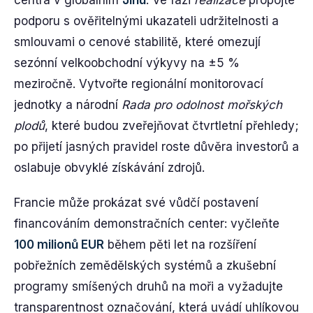
centra v globálním
Jihu
. Ve fázi
realizace
propojte
podporu s ověřitelnými ukazateli udržitelnosti a
smlouvami o cenové stabilitě, které omezují
sezónní velkoobchodní výkyvy na ±5 %
meziročně. Vytvořte regionální monitorovací
jednotky a národní
Rada pro odolnost mořských
plodů
, které budou zveřejňovat čtvrtletní přehledy;
po přijetí jasných pravidel roste důvěra investorů a
oslabuje obvyklé získávání zdrojů.
Francie může prokázat své vůdčí postavení
financováním demonstračních center: vyčleňte
100 milionů EUR
během pěti let na rozšíření
pobřežních zemědělských systémů a zkušební
programy smíšených druhů na moři a vyžadujte
transparentnost označování, která uvádí uhlíkovou