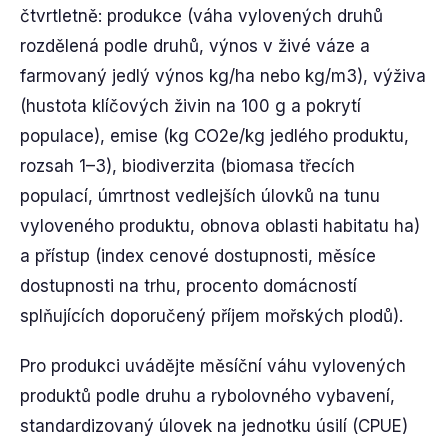
čtvrtletně: produkce (váha vylovených druhů
rozdělená podle druhů, výnos v živé váze a
farmovaný jedlý výnos kg/ha nebo kg/m3), výživa
(hustota klíčových živin na 100 g a pokrytí
populace), emise (kg CO2e/kg jedlého produktu,
rozsah 1–3), biodiverzita (biomasa třecích
populací, úmrtnost vedlejších úlovků na tunu
vyloveného produktu, obnova oblasti habitatu ha)
a přístup (index cenové dostupnosti, měsíce
dostupnosti na trhu, procento domácností
splňujících doporučený příjem mořských plodů).
Pro produkci uvádějte měsíční váhu vylovených
produktů podle druhu a rybolovného vybavení,
standardizovaný úlovek na jednotku úsilí (CPUE)