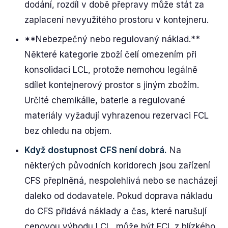
dodání, rozdíl v době přepravy může stát za
zaplacení nevyužitého prostoru v kontejneru.
**Nebezpečný nebo regulovaný náklad.**
Některé kategorie zboží čelí omezením při
konsolidaci LCL, protože nemohou legálně
sdílet kontejnerový prostor s jiným zbožím.
Určité chemikálie, baterie a regulované
materiály vyžadují vyhrazenou rezervaci FCL
bez ohledu na objem.
Když dostupnost CFS není dobrá.
Na
některých původních koridorech jsou zařízení
CFS přeplněná, nespolehlivá nebo se nacházejí
daleko od dodavatele. Pokud doprava nákladu
do CFS přidává náklady a čas, které narušují
cenovou výhodu LCL, může být FCL z blízkého