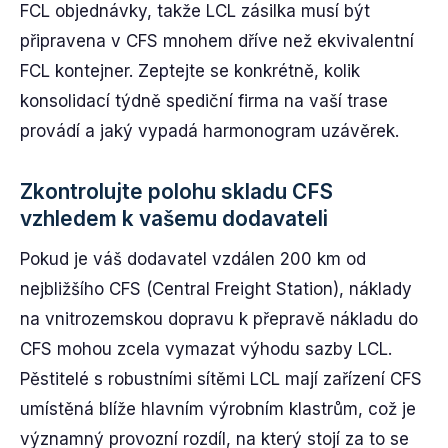
FCL objednávky, takže LCL zásilka musí být
připravena v CFS mnohem dříve než ekvivalentní
FCL kontejner. Zeptejte se konkrétně, kolik
konsolidací týdně spediční firma na vaší trase
provádí a jaký vypadá harmonogram uzávěrek.
Zkontrolujte polohu skladu CFS
vzhledem k vašemu dodavateli
Pokud je váš dodavatel vzdálen 200 km od
nejbližšího CFS (Central Freight Station), náklady
na vnitrozemskou dopravu k přepravě nákladu do
CFS mohou zcela vymazat výhodu sazby LCL.
Pěstitelé s robustními sítěmi LCL mají zařízení CFS
umístěná blíže hlavním výrobním klastrům, což je
významný provozní rozdíl, na který stojí za to se