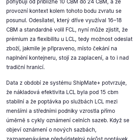
pohybují od přibližně 10 CBM do 24 CBM, a že
provozní kontext kolem tohoto bodu zvratu se
posunul. Odesílatel, který dříve využíval 16–18
CBM a standardně volil FCL, nyní může zjistit, že
prémium za flexibilitu u LCL, tedy možnost odeslat
zboží, jakmile je připraveno, místo čekání na
naplnění kontejneru, stojí za zaplacení, a to i nad
tradiční hranicí.
Data z období ze systému ShipMate+ potvrzuje,
že nákladová efektivita LCL byla pod 15 cbm
stabilní a že poptávka po službách LCL mezi
menšími a středními podniky vzrostla přímo
úměrně s cykly oznámení celních sazeb. Když se
objeví oznámení o nových sazbách,
zaznamenáváme předvídatelný nárůst poptávek