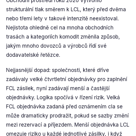
Obchodní prostředí roku 2026 vytvořilo
strukturální tlak směrem k LCL, který před dvěma
nebo třemi lety v takové intenzitě neexistoval.
Nejistota ohledně cel na mnoha obchodních
trasách a kategoriích komodit změnila způsob,
jakým mnoho dovozců a výrobců řídí své
dodavatelské řetězce.
Nejjasnější dopad: společnosti, které dříve
zadávaly velké čtvrtletní objednávky pro zaplnění
FCL zásilek, nyní zadávají menší a častější
objednávky. Logika spočívá v řízení rizik. Velká
FCL objednávka zadaná před oznámením cla se
může dramaticky prodražit, pokud se sazby změní
mezi rezervací a příjezdem. Menší objednávka LCL
omezuje riziko u každé jednotlivé zásilky, i když