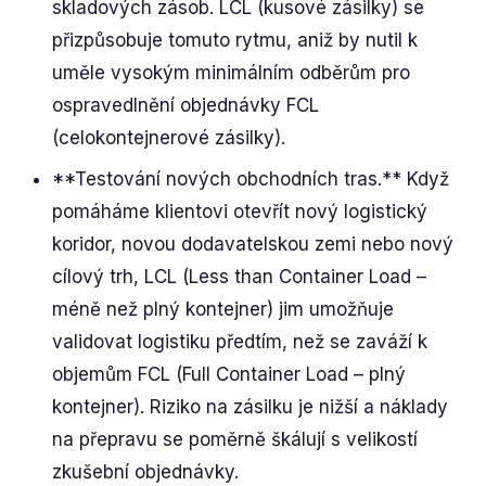
skladových zásob. LCL (kusové zásilky) se
přizpůsobuje tomuto rytmu, aniž by nutil k
uměle vysokým minimálním odběrům pro
ospravedlnění objednávky FCL
(celokontejnerové zásilky).
**Testování nových obchodních tras.** Když
pomáháme klientovi otevřít nový logistický
koridor, novou dodavatelskou zemi nebo nový
cílový trh, LCL (Less than Container Load –
méně než plný kontejner) jim umožňuje
validovat logistiku předtím, než se zaváží k
objemům FCL (Full Container Load – plný
kontejner). Riziko na zásilku je nižší a náklady
na přepravu se poměrně škálují s velikostí
zkušební objednávky.