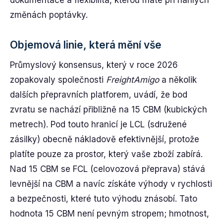
dokumentace a flexibilita, kterou máte při náhlých
změnách poptávky.
Objemová linie, která mění vše
Průmyslový konsensus, který v roce 2026
zopakovaly společnosti
FreightAmigo
a několik
dalších přepravních platforem, uvádí, že bod
zvratu se nachází přibližně na 15 CBM (kubických
metrech). Pod touto hranicí je LCL (sdružené
zásilky) obecně nákladově efektivnější, protože
platíte pouze za prostor, který vaše zboží zabírá.
Nad 15 CBM se FCL (celovozová přeprava) stává
levnější na CBM a navíc získáte výhody v rychlosti
a bezpečnosti, které tuto výhodu znásobí. Tato
hodnota 15 CBM není pevným stropem; hmotnost,