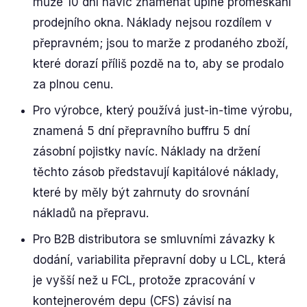
může 10 dní navíc znamenat úplné promeškání
prodejního okna. Náklady nejsou rozdílem v
přepravném; jsou to marže z prodaného zboží,
které dorazí příliš pozdě na to, aby se prodalo
za plnou cenu.
Pro výrobce, který používá just-in-time výrobu,
znamená 5 dní přepravního buffru 5 dní
zásobní pojistky navíc. Náklady na držení
těchto zásob představují kapitálové náklady,
které by měly být zahrnuty do srovnání
nákladů na přepravu.
Pro B2B distributora se smluvními závazky k
dodání, variabilita přepravní doby u LCL, která
je vyšší než u FCL, protože zpracování v
kontejnerovém depu (CFS) závisí na