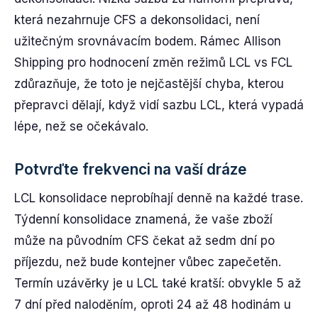
která nezahrnuje CFS a dekonsolidaci, není
užitečným srovnávacím bodem. Rámec Allison
Shipping pro hodnocení změn režimů LCL vs FCL
zdůrazňuje, že toto je nejčastější chyba, kterou
přepravci dělají, když vidí sazbu LCL, která vypadá
lépe, než se očekávalo.
Potvrďte frekvenci na vaší dráze
LCL konsolidace neprobíhají denně na každé trase.
Týdenní konsolidace znamená, že vaše zboží
může na původním CFS čekat až sedm dní po
příjezdu, než bude kontejner vůbec zapečetěn.
Termín uzávěrky je u LCL také kratší: obvykle 5 až
7 dní před naloděním, oproti 24 až 48 hodinám u