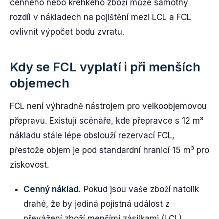
cenného nebo křehkého zboží může samotný
rozdíl v nákladech na pojištění mezi LCL a FCL
ovlivnit výpočet bodu zvratu.
Kdy se FCL vyplatí i při menších
objemech
FCL není výhradně nástrojem pro velkoobjemovou
přepravu. Existují scénáře, kde přepravce s 12 m³
nákladu stále lépe obslouží rezervací FCL,
přestože objem je pod standardní hranicí 15 m³ pro
ziskovost.
Cenný náklad.
Pokud jsou vaše zboží natolik
drahé, že by jediná pojistná událost z
převážení zboží menšími zásilkami (LCL)