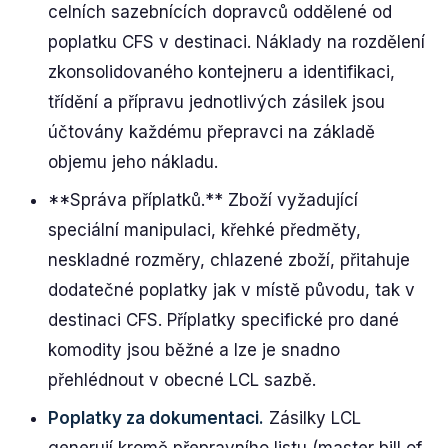
celních sazebnících dopravců oddělené od
poplatku CFS v destinaci. Náklady na rozdělení
zkonsolidovaného kontejneru a identifikaci,
třídění a přípravu jednotlivých zásilek jsou
účtovány každému přepravci na základě
objemu jeho nákladu.
**Správa příplatků.** Zboží vyžadující
speciální manipulaci, křehké předměty,
neskladné rozměry, chlazené zboží, přitahuje
dodatečné poplatky jak v místě původu, tak v
destinaci CFS. Příplatky specifické pro dané
komodity jsou běžné a lze je snadno
přehlédnout v obecné LCL sazbě.
Poplatky za dokumentaci.
Zásilky LCL
generují kromě přepravního listu (master bill of