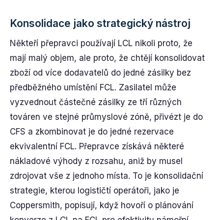
Konsolidace jako strategický nástroj
Někteří přepravci používají LCL nikoli proto, že
mají malý objem, ale proto, že chtějí konsolidovat
zboží od více dodavatelů do jedné zásilky bez
předběžného umístění FCL. Zasilatel může
vyzvednout částečné zásilky ze tří různých
továren ve stejné průmyslové zóně, přivézt je do
CFS a zkombinovat je do jedné rezervace
ekvivalentní FCL. Přepravce získává některé
nákladové výhody z rozsahu, aniž by musel
zdrojovat vše z jednoho místa. To je konsolidační
strategie, kterou logističtí operátoři, jako je
Coppersmith, popisují, když hovoří o plánování
konverze z LCL na FCL pro efektivitu námořní