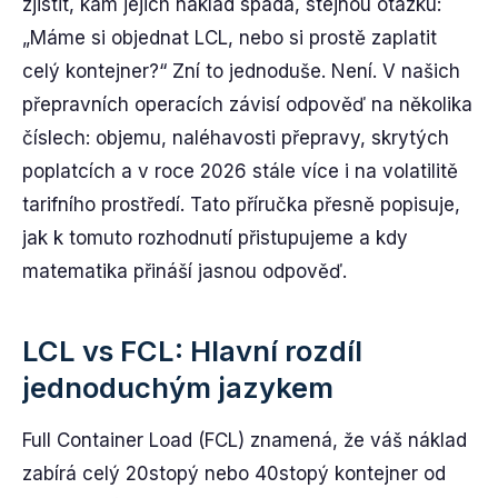
zjistit, kam jejich náklad spadá, stejnou otázku:
„Máme si objednat LCL, nebo si prostě zaplatit
celý kontejner?“ Zní to jednoduše. Není. V našich
přepravních operacích závisí odpověď na několika
číslech: objemu, naléhavosti přepravy, skrytých
poplatcích a v roce 2026 stále více i na volatilitě
tarifního prostředí. Tato příručka přesně popisuje,
jak k tomuto rozhodnutí přistupujeme a kdy
matematika přináší jasnou odpověď.
LCL vs FCL: Hlavní rozdíl
jednoduchým jazykem
Full Container Load (FCL) znamená, že váš náklad
zabírá celý 20stopý nebo 40stopý kontejner od