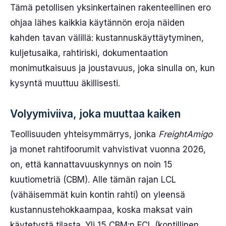
Tämä petollisen yksinkertainen rakenteellinen ero
ohjaa lähes kaikkia käytännön eroja näiden
kahden tavan välillä: kustannuskäyttäytyminen,
kuljetusaika, rahtiriski, dokumentaation
monimutkaisuus ja joustavuus, joka sinulla on, kun
kysyntä muuttuu äkillisesti.
Volyymiviiva, joka muuttaa kaiken
Teollisuuden yhteisymmärrys, jonka
FreightAmigo
ja monet rahtifoorumit vahvistivat vuonna 2026,
on, että kannattavuuskynnys on noin 15
kuutiometriä (CBM). Alle tämän rajan LCL
(vähäisemmät kuin kontin rahti) on yleensä
kustannustehokkaampaa, koska maksat vain
käytetystä tilasta. Yli 15 CBM:n FCL (kontillinen