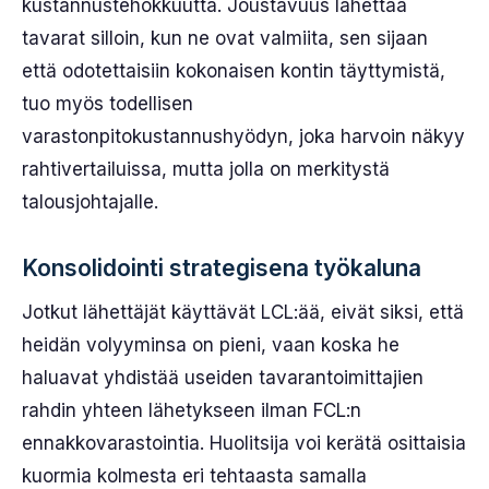
kustannustehokkuutta. Joustavuus lähettää
tavarat silloin, kun ne ovat valmiita, sen sijaan
että odotettaisiin kokonaisen kontin täyttymistä,
tuo myös todellisen
varastonpitokustannushyödyn, joka harvoin näkyy
rahtivertailuissa, mutta jolla on merkitystä
talousjohtajalle.
Konsolidointi strategisena työkaluna
Jotkut lähettäjät käyttävät LCL:ää, eivät siksi, että
heidän volyyminsa on pieni, vaan koska he
haluavat yhdistää useiden tavarantoimittajien
rahdin yhteen lähetykseen ilman FCL:n
ennakkovarastointia. Huolitsija voi kerätä osittaisia
kuormia kolmesta eri tehtaasta samalla