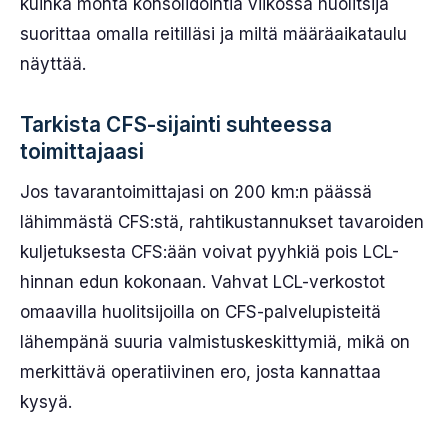
kuinka monta konsolidointia viikossa huolitsija
suorittaa omalla reitilläsi ja miltä määräaikataulu
näyttää.
Tarkista CFS-sijainti suhteessa
toimittajaasi
Jos tavarantoimittajasi on 200 km:n päässä
lähimmästä CFS:stä, rahtikustannukset tavaroiden
kuljetuksesta CFS:ään voivat pyyhkiä pois LCL-
hinnan edun kokonaan. Vahvat LCL-verkostot
omaavilla huolitsijoilla on CFS-palvelupisteitä
lähempänä suuria valmistuskeskittymiä, mikä on
merkittävä operatiivinen ero, josta kannattaa
kysyä.