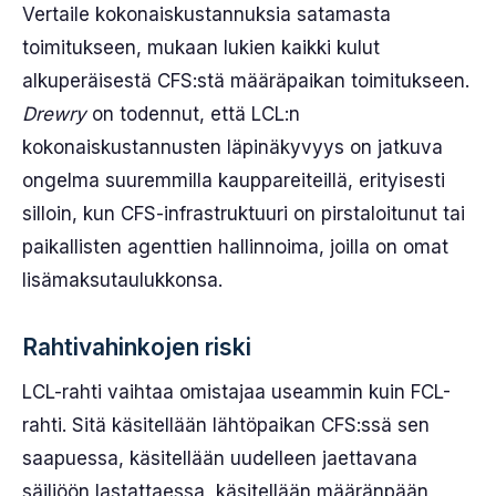
Vertaile kokonaiskustannuksia satamasta
toimitukseen, mukaan lukien kaikki kulut
alkuperäisestä CFS:stä määräpaikan toimitukseen.
Drewry
on todennut, että LCL:n
kokonaiskustannusten läpinäkyvyys on jatkuva
ongelma suuremmilla kauppareiteillä, erityisesti
silloin, kun CFS-infrastruktuuri on pirstaloitunut tai
paikallisten agenttien hallinnoima, joilla on omat
lisämaksutaulukkonsa.
Rahtivahinkojen riski
LCL-rahti vaihtaa omistajaa useammin kuin FCL-
rahti. Sitä käsitellään lähtöpaikan CFS:ssä sen
saapuessa, käsitellään uudelleen jaettavana
säiliöön lastattaessa, käsitellään määränpään