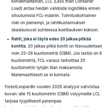
kohdemarkkinan, LCL (Less than Container
Load) antaa heidän validoida logistiikka ennen
sitoutumista FCL-määriin. Toimituskohtainen
riski on pienempi, ja rahtikustannukset
skaalautuvat suhteessa koetilauksen kokoon.
Rahti, joka ei täytä edes 20 jalkaa pitkää
konttia.
20 jalkaa pitkä kontti on tilavuudeltaan
noin 25–28 kuutiometriä (CBM). Jos lastisi on 8
kuutiometriä, FCL-varaus tarkoittaa 20
kuutiometrin tyhjän tilan maksamista.
Matemaattisesti se ei kannata.
ForestLeopardin vuoden 2026 analyysi vahvistaa
kuvan: alle 15 kuutiometrin (CBM) volyymeille LCL
tarjoaa tyypillisesti parempaa