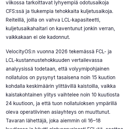
viikossa tarkoittavat lyhyempiä odotusaikoja
CFS:ssä ja tiukempia tehokkaita kuljetusaikoja.
Reiteillä, joilla on vahva LCL-kapasiteetti,
kuljetusaikahaitari on kaventunut jonkin verran,
vaikkakaan ei ole kadonnut.
VelocityOS:n vuonna 2026 tekemässä FCL- ja
LCL-kustannustehokkuuden vertailevassa
analyysissä todetaan, että volyymipohjainen
nollatulos on pysynyt tasaisena noin 15 kuution
kohdalla keskimäärin ylittävillä kaistoilla, vaikka
kaistakohtainen ylitys vaihtelee noin 10 kuutiosta
24 kuutioon, ja että tuon nollatuloksen ympärillä
oleva operatiivinen asiayhteys on muuttunut.
Tavaran lähettäjä, joka aiemmin oli 16–18