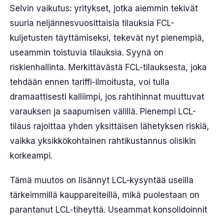
Selvin vaikutus: yritykset, jotka aiemmin tekivät
suuria neljännesvuosittaisia tilauksia FCL-
kuljetusten täyttämiseksi, tekevät nyt pienempiä,
useammin toistuvia tilauksia. Syynä on
riskienhallinta. Merkittävästä FCL-tilauksesta, joka
tehdään ennen tariffi-ilmoitusta, voi tulla
dramaattisesti kalliimpi, jos rahtihinnat muuttuvat
varauksen ja saapumisen välillä. Pienempi LCL-
tilaus rajoittaa yhden yksittäisen lähetyksen riskiä,
vaikka yksikkökohtainen rahtikustannus olisikin
korkeampi.
Tämä muutos on lisännyt LCL-kysyntää useilla
tärkeimmillä kauppareiteillä, mikä puolestaan on
parantanut LCL-tiheyttä. Useammat konsolidoinnit