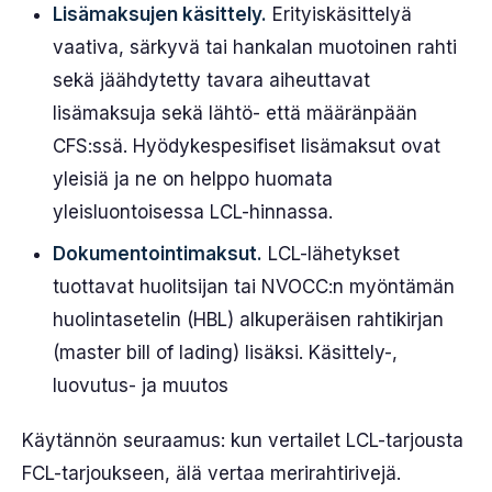
Lisämaksujen käsittely.
Erityiskäsittelyä
vaativa, särkyvä tai hankalan muotoinen rahti
sekä jäähdytetty tavara aiheuttavat
lisämaksuja sekä lähtö- että määränpään
CFS:ssä. Hyödykespesifiset lisämaksut ovat
yleisiä ja ne on helppo huomata
yleisluontoisessa LCL-hinnassa.
Dokumentointimaksut.
LCL-lähetykset
tuottavat huolitsijan tai NVOCC:n myöntämän
huolintasetelin (HBL) alkuperäisen rahtikirjan
(master bill of lading) lisäksi. Käsittely-,
luovutus- ja muutos
Käytännön seuraamus: kun vertailet LCL-tarjousta
FCL-tarjoukseen, älä vertaa merirahtirivejä.