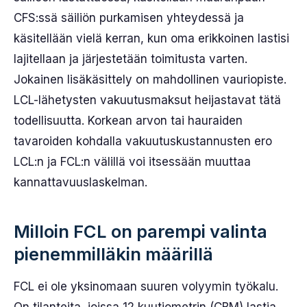
CFS:ssä säiliön purkamisen yhteydessä ja
käsitellään vielä kerran, kun oma erikkoinen lastisi
lajitellaan ja järjestetään toimitusta varten.
Jokainen lisäkäsittely on mahdollinen vauriopiste.
LCL-lähetysten vakuutusmaksut heijastavat tätä
todellisuutta. Korkean arvon tai hauraiden
tavaroiden kohdalla vakuutuskustannusten ero
LCL:n ja FCL:n välillä voi itsessään muuttaa
kannattavuuslaskelman.
Milloin FCL on parempi valinta
pienemmilläkin määrillä
FCL ei ole yksinomaan suuren volyymin työkalu.
On tilanteita, joissa 12 kuutiometrin (CBM) lastia