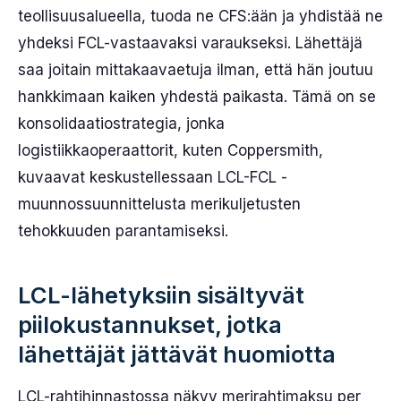
teollisuusalueella, tuoda ne CFS:ään ja yhdistää ne
yhdeksi FCL-vastaavaksi varaukseksi. Lähettäjä
saa joitain mittakaavaetuja ilman, että hän joutuu
hankkimaan kaiken yhdestä paikasta. Tämä on se
konsolidaatiostrategia, jonka
logistiikkaoperaattorit, kuten Coppersmith,
kuvaavat keskustellessaan LCL-FCL -
muunnossuunnittelusta merikuljetusten
tehokkuuden parantamiseksi.
LCL-lähetyksiin sisältyvät
piilokustannukset, jotka
lähettäjät jättävät huomiotta
LCL-rahtihinnastossa näkyy merirahtimaksu per