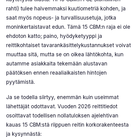
rahti) tulee halvemmaksi kuutiometriä kohden, ja
saat myös nopeus- ja turvallisuusetuja, jotka
moninkertaistavat edun. Tämä 15 CBM:n raja ei ole
ehdoton katto; paino, hyödyketyyppi ja
reittikohtaiset tavarankäsittelykustannukset voivat
muuttaa sitä, mutta se on oikea lähtökohta, kun
autamme asiakkaita tekemään alustavan
päätöksen ennen reaaliaikaisten hintojen
pyytämistä.
Ja se todella siirtyy, enemmän kuin useimmat
lähettäjät odottavat. Vuoden 2026 reittitiedot
osoittavat todellisen nollatuloksen ajelehtivan
kauas 15 CBM:stä riippuen reitin korkorakenteesta
ja kysynnästä: