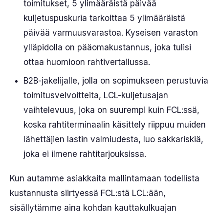
toimitukset, 5 ylimääräistä päivää
kuljetuspuskuria tarkoittaa 5 ylimääräistä
päivää varmuusvarastoa. Kyseisen varaston
ylläpidolla on pääomakustannus, joka tulisi
ottaa huomioon rahtivertailussa.
B2B-jakelijalle, jolla on sopimukseen perustuvia
toimitusvelvoitteita, LCL-kuljetusajan
vaihtelevuus, joka on suurempi kuin FCL:ssä,
koska rahtiterminaalin käsittely riippuu muiden
lähettäjien lastin valmiudesta, luo sakkariskiä,
joka ei ilmene rahtitarjouksissa.
Kun autamme asiakkaita mallintamaan todellista
kustannusta siirtyessä FCL:stä LCL:ään,
sisällytämme aina kohdan kauttakulkuajan