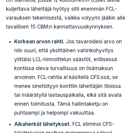
kuljettava lähettäjä hyötyy silti enemmän FCL-
varauksen tekemisestä, vaikka volyymi jääkin alle
tavallisen 15 CBM:n kannattavuuskynnyksen.
Korkean arvon rahti.
Jos tavaroidesi arvo on
niin suuri, että yksittäinen vahinkohyvitys
ylittäisi LCL-hinnoittelun säästöt, erillisessä
kontissa oleva turvallisuus on lisämaksun
arvoinen. FCL-rahtia ei käsitellä CFS:ssä; se
menee sinetöityyn konttiin lähettäjän tiloissa
tai määrätyllä lastauspaikalla, eikä sitä avata
ennen toimitusta. Tämä hallintaketju on
puhtaampi ja helpompi vakuuttaa.
Aikaherkät lähetykset.
FCL eliminoi CFS-
käsittelyajan matkan molemmissa päissä.