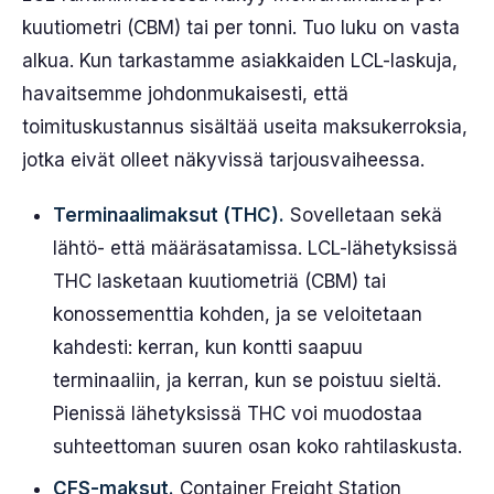
kuutiometri (CBM) tai per tonni. Tuo luku on vasta
alkua. Kun tarkastamme asiakkaiden LCL-laskuja,
havaitsemme johdonmukaisesti, että
toimituskustannus sisältää useita maksukerroksia,
jotka eivät olleet näkyvissä tarjousvaiheessa.
Terminaalimaksut (THC).
Sovelletaan sekä
lähtö- että määräsatamissa. LCL-lähetyksissä
THC lasketaan kuutiometriä (CBM) tai
konossementtia kohden, ja se veloitetaan
kahdesti: kerran, kun kontti saapuu
terminaaliin, ja kerran, kun se poistuu sieltä.
Pienissä lähetyksissä THC voi muodostaa
suhteettoman suuren osan koko rahtilaskusta.
CFS-maksut.
Container Freight Station