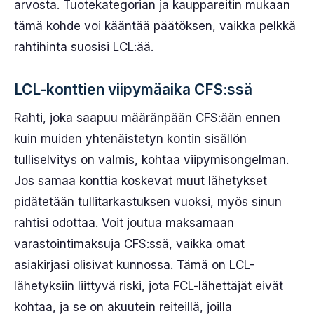
arvosta. Tuotekategorian ja kauppareitin mukaan
tämä kohde voi kääntää päätöksen, vaikka pelkkä
rahtihinta suosisi LCL:ää.
LCL-konttien viipymäaika CFS:ssä
Rahti, joka saapuu määränpään CFS:ään ennen
kuin muiden yhtenäistetyn kontin sisällön
tulliselvitys on valmis, kohtaa viipymisongelman.
Jos samaa konttia koskevat muut lähetykset
pidätetään tullitarkastuksen vuoksi, myös sinun
rahtisi odottaa. Voit joutua maksamaan
varastointimaksuja CFS:ssä, vaikka omat
asiakirjasi olisivat kunnossa. Tämä on LCL-
lähetyksiin liittyvä riski, jota FCL-lähettäjät eivät
kohtaa, ja se on akuutein reiteillä, joilla