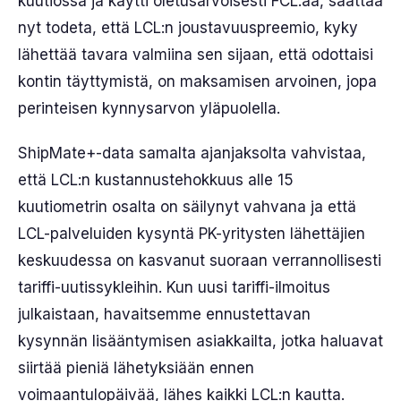
kuutiossa ja käytti oletusarvoisesti FCL:ää, saattaa
nyt todeta, että LCL:n joustavuuspreemio, kyky
lähettää tavara valmiina sen sijaan, että odottaisi
kontin täyttymistä, on maksamisen arvoinen, jopa
perinteisen kynnysarvon yläpuolella.
ShipMate+-data samalta ajanjaksolta vahvistaa,
että LCL:n kustannustehokkuus alle 15
kuutiometrin osalta on säilynyt vahvana ja että
LCL-palveluiden kysyntä PK-yritysten lähettäjien
keskuudessa on kasvanut suoraan verrannollisesti
tariffi-uutissykleihin. Kun uusi tariffi-ilmoitus
julkaistaan, havaitsemme ennustettavan
kysynnän lisääntymisen asiakkailta, jotka haluavat
siirtää pieniä lähetyksiään ennen
voimaantulopäivää, lähes kaikki LCL:n kautta.