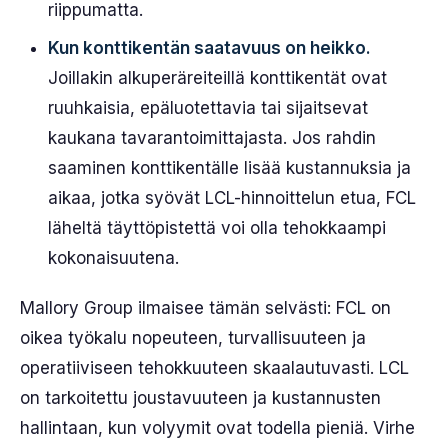
riippumatta.
Kun konttikentän saatavuus on heikko.
Joillakin alkuperäreiteillä konttikentät ovat
ruuhkaisia, epäluotettavia tai sijaitsevat
kaukana tavarantoimittajasta. Jos rahdin
saaminen konttikentälle lisää kustannuksia ja
aikaa, jotka syövät LCL-hinnoittelun etua, FCL
läheltä täyttöpistettä voi olla tehokkaampi
kokonaisuutena.
Mallory Group ilmaisee tämän selvästi: FCL on
oikea työkalu nopeuteen, turvallisuuteen ja
operatiiviseen tehokkuuteen skaalautuvasti. LCL
on tarkoitettu joustavuuteen ja kustannusten
hallintaan, kun volyymit ovat todella pieniä. Virhe