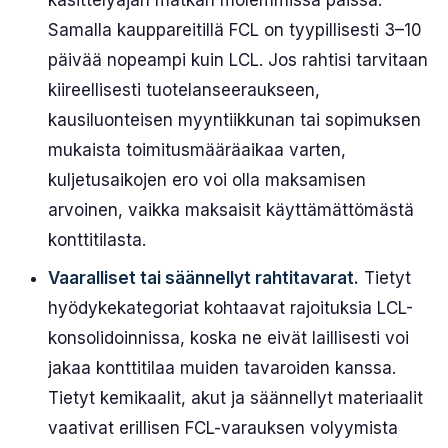
Samalla kauppareitillä FCL on tyypillisesti 3–10
päivää nopeampi kuin LCL. Jos rahtisi tarvitaan
kiireellisesti tuotelanseeraukseen,
kausiluonteisen myyntiikkunan tai sopimuksen
mukaista toimitusmääräaikaa varten,
kuljetusaikojen ero voi olla maksamisen
arvoinen, vaikka maksaisit käyttämättömästä
konttitilasta.
Vaaralliset tai säännellyt rahtitavarat.
Tietyt
hyödykekategoriat kohtaavat rajoituksia LCL-
konsolidoinnissa, koska ne eivät laillisesti voi
jakaa konttitilaa muiden tavaroiden kanssa.
Tietyt kemikaalit, akut ja säännellyt materiaalit
vaativat erillisen FCL-varauksen volyymista