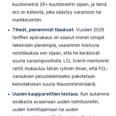
kuutiometriä 28+ kuutiometrin sijaan, ja tämä
ero on käteistä, joka säästyy varastoon tai
markkinointiin.
Tiheät, pienemmät tilaukset.
Vuoden 2026
tariffien epävakaus on saanut monet ostajat
tekemään pienempiä, useammin toistuvia
ostotilauksia sen sijaan, että he keräisivät
suuria varastopositioita. LCL (vienti-meritonnin
rahti) mukautuu tähän rytmiin ilman, että FCL-
varauksen perustelemiseksi pakotetaan
keinotekoisen suuria tilausminimimääriä.
Uusien kauppareittien testaus.
Kun autamme
asiakasta avaamaan uuden toimitusreitin,
uuden toimittajamaan tai uuden