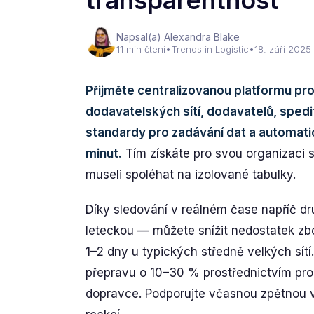
transparentnost
Napsal(a) Alexandra Blake
11 min čtení
•
Trends in Logistic
•
18. září 2025
Přijměte centralizovanou platformu pro 
dodavatelských sítí, dodavatelů, spedi
standardy pro zadávání dat a automat
minut.
Tím získáte pro svou organizaci s
museli spoléhat na izolované tabulky.
Díky sledování v reálném čase napříč dr
leteckou — můžete snížit nedostatek zbo
1–2 dny u typických středně velkých sítí
přepravu o 10–30 % prostřednictvím proa
dopravce. Podporujte včasnou zpětnou v