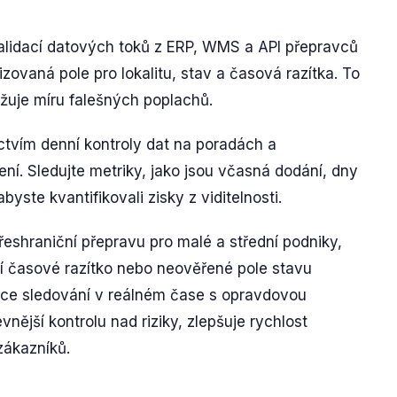
validací datových toků z ERP, WMS a API přepravců
ovaná pole pro lokalitu, stav a časová razítka. To
žuje míru falešných poplachů.
ctvím denní kontroly dat na poradách a
ení. Sledujte metriky, jako jsou včasná dodání, dny
byste kvantifikovali zisky z viditelnosti.
eshraniční přepravu pro malé a střední podniky,
ící časové razítko nebo neověřené pole stavu
nace sledování v reálném čase s opravdovou
nější kontrolu nad riziky, zlepšuje rychlost
zákazníků.