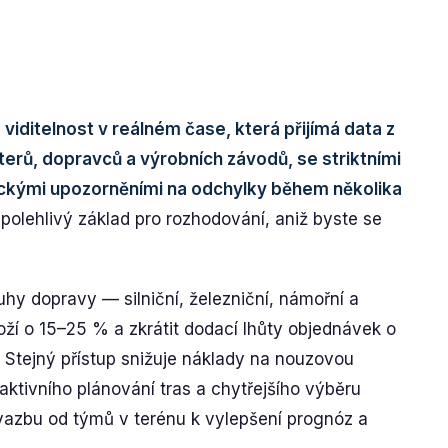
viditelnost v reálném čase, která přijímá data z
terů, dopravců a výrobních závodů, se striktními
ickými upozorněními na odchylky během několika
polehlivý základ pro rozhodování, aniž byste se
uhy dopravy — silniční, železniční, námořní a
ží o 15–25 % a zkrátit dodací lhůty objednávek o
. Stejný přístup snižuje náklady na nouzovou
ktivního plánování tras a chytřejšího výběru
azbu od týmů v terénu k vylepšení prognóz a