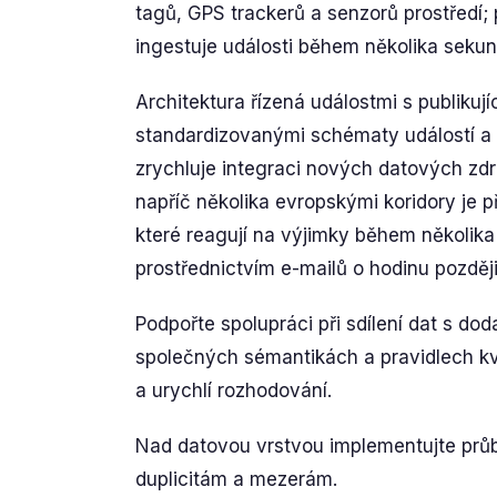
tagů, GPS trackerů a senzorů prostředí; 
ingestuje události během několika sekun
Architektura řízená událostmi s publikuj
standardizovanými schématy událostí a
zrychluje integraci nových datových zdr
napříč několika evropskými koridory je p
které reagují na výjimky během několika m
prostřednictvím e-mailů o hodinu později
Podpořte spolupráci při sdílení dat s do
společných sémantikách a pravidlech kva
a urychlí rozhodování.
Nad datovou vrstvou implementujte průb
duplicitám a mezerám.