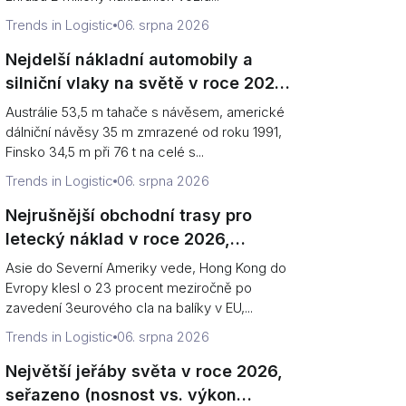
Trends in Logistic
06. srpna 2026
Nejdelší nákladní automobily a
silniční vlaky na světě v roce 2026,
seřazeno (rekordy vs. legální limity)
Austrálie 53,5 m tahače s návěsem, americké
dálniční návěsy 35 m zmrazené od roku 1991,
Finsko 34,5 m při 76 t na celé s...
Trends in Logistic
06. srpna 2026
Nejrušnější obchodní trasy pro
letecký náklad v roce 2026,
seřazeno (tonaž vs směr)
Asie do Severní Ameriky vede, Hong Kong do
Evropy klesl o 23 procent meziročně po
zavedení 3eurového cla na balíky v EU,...
Trends in Logistic
06. srpna 2026
Největší jeřáby světa v roce 2026,
seřazeno (nosnost vs. výkon