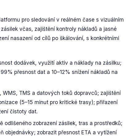
latformu pro sledování v reálném čase s vizuálním
zásilek včas, zajištění kontroly nákladů a jasné
zení nasazení od cílů po škálování, s konkrétními
asnost dodávek, využití aktiv a náklady na zásilku;
 99% přesnost dat a 10–12% snížení nákladů na
RP, WMS, TMS a datových toků dopravců; zajištění
izace (5–15 minut pro kritické trasy); přiřazení
ení čistoty dat.
ě odlišeného zobrazení zásilek, tras a prostředků;
ň objednávky; zobrazit přesnost ETA a vytížení