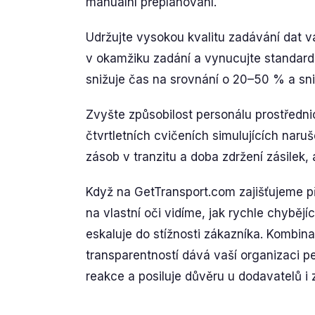
manuální přeplánování.
Udržujte vysokou kvalitu zadávání dat 
v okamžiku zadání a vynucujte standardiz
snižuje čas na srovnání o 20–50 % a sni
Zvyšte způsobilost personálu prostředni
čtvrtletních cvičeních simulujících naruš
zásob v tranzitu a doba zdržení zásilek, a
Když na GetTransport.com zajišťujeme př
na vlastní oči vidíme, jak rychle chyběj
eskaluje do stížnosti zákazníka. Kombi
transparentností dává vaší organizaci pev
reakce a posiluje důvěru u dodavatelů i 