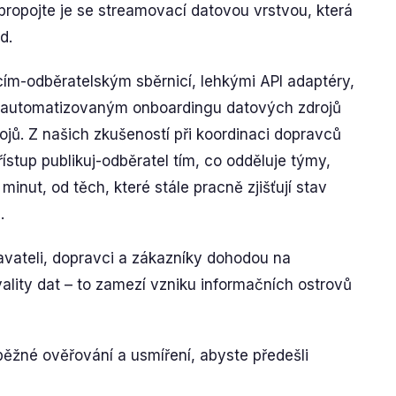
propojte je se streamovací datovou vrstvou, která
d.
ícím-odběratelským sběrnicí, lehkými API adaptéry,
 automatizovaným onboardingu datových zdrojů
ojů. Z našich zkušeností při koordinaci dopravců
řístup publikuj-odběratel tím, co odděluje týmy,
inut, od těch, které stále pracně zjišťují stav
.
davateli, dopravci a zákazníky dohodou na
lity dat – to zamezí vzniku informačních ostrovů
ěžné ověřování a usmíření, abyste předešli