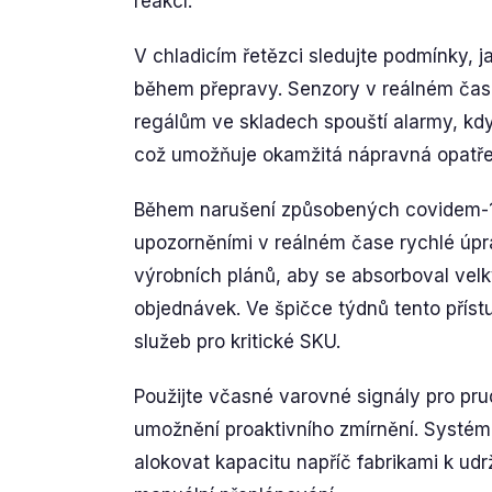
reakcí.
V chladicím řetězci sledujte podmínky, j
během přepravy. Senzory v reálném čas
regálům ve skladech spouští alarmy, kd
což umožňuje okamžitá nápravná opatře
Během narušení způsobených covidem-19 
upozorněními v reálném čase rychlé úp
výrobních plánů, aby se absorboval velk
objednávek. Ve špičce týdnů tento přístu
služeb pro kritické SKU.
Použijte včasné varovné signály pro pr
umožnění proaktivního zmírnění. Systém
alokovat kapacitu napříč fabrikami k udr