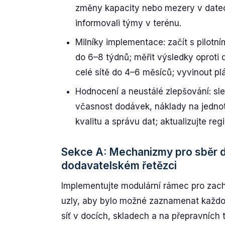
změny kapacity nebo mezery v datech
informovali týmy v terénu.
Milníky implementace: začít s pilotn
do 6–8 týdnů; měřit výsledky oproti
celé sítě do 4–6 měsíců; vyvinout plá
Hodnocení a neustálé zlepšování: sle
včasnost dodávek, náklady na jednot
kvalitu a správu dat; aktualizujte regi
Sekce A: Mechanizmy pro sběr da
dodavatelském řetězci
Implementujte modulární rámec pro zach
uzly, aby bylo možné zaznamenat každou
síť v docích, skladech a na přepravních 