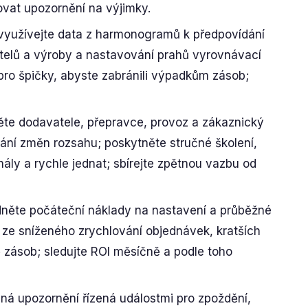
ovat upozornění na výjimky.
využívejte data z harmonogramů k předpovídání
telů a výroby a nastavování prahů vyrovnávací
pro špičky, abyste zabránili výpadkům zásob;
věte dodavatele, přepravce, provoz a zákaznický
ování změn rozsahu; poskytněte stručné školení,
nály a rychle jednat; sbírejte zpětnou vazbu od
dněte počáteční náklady na nastavení a průběžné
 ze sníženého zrychlování objednávek, kratších
 zásob; sledujte ROI měsíčně a podle toho
ná upozornění řízená událostmi pro zpoždění,