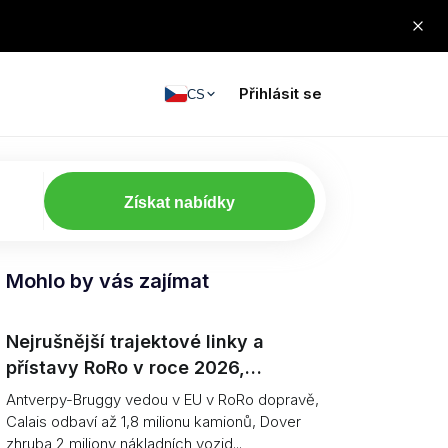
Přihlásit se
CS
Získat nabídky
Mohlo by vás zajímat
Nejrušnější trajektové linky a
přístavy RoRo v roce 2026,
seřazeno (jednotky vs. tunáž)
Antverpy-Bruggy vedou v EU v RoRo dopravě,
Calais odbaví až 1,8 milionu kamionů, Dover
zhruba 2 miliony nákladních vozid...