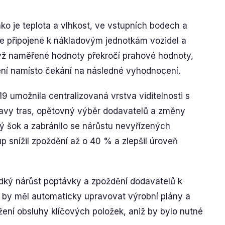
ako je teplota a vlhkost, ve vstupních bodech a
e připojené k nákladovým jednotkám vozidel a
yž naměřené hodnoty překročí prahové hodnoty,
ní namísto čekání na následné vyhodnocení.
umožnila centralizovaná vrstva viditelnosti s
ravy tras, opětovný výběr dodavatelů a změny
ý šok a zabránilo se nárůstu nevyřízených
p snížil zpoždění až o 40 % a zlepšil úroveň
udký nárůst poptávky a zpoždění dodavatelů k
 by měl automaticky upravovat výrobní plány a
žení obsluhy klíčových položek, aniž by bylo nutné