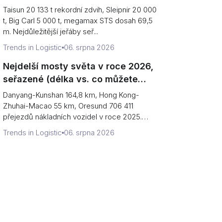
terminálu)
Taisun 20 133 t rekordní zdvih, Sleipnir 20 000
t, Big Carl 5 000 t, megamax STS dosah 69,5
m. Nejdůležitější jeřáby seř...
Trends in Logistic
06. srpna 2026
Nejdelší mosty světa v roce 2026,
seřazené (délka vs. co můžete
přejet)
Danyang-Kunshan 164,8 km, Hong Kong-
Zhuhai-Macao 55 km, Oresund 706 411
přejezdů nákladních vozidel v roce 2025.
Nejdelš...
Trends in Logistic
06. srpna 2026