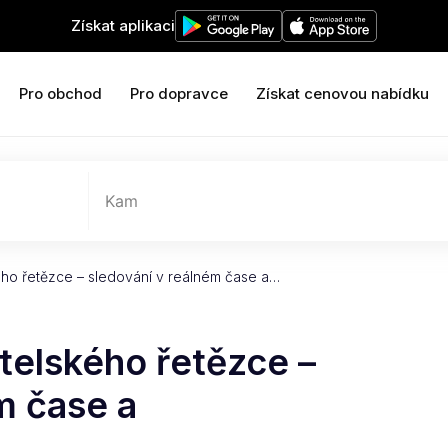
Získat aplikaci
Pro obchod
Pro dopravce
Získat cenovou nabídku
Kam
ého řetězce – sledování v reálném čase a…
telského řetězce –
m čase a