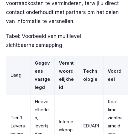
voorraadkosten te verminderen, terwijl u direct
contact onderhoudt met partners om het delen
van informatie te versnellen.
Tabel: Voorbeeld van multilevel
zichtbaarheidsmapping
Gegev
Verant
ens
woord
Techn
Voord
Laag
vastge
elijkhe
ologie
eel
legd
id
Hoeve
Real-
elhede
time
Tier-1
n,
zichtba
Interne
Levera
levertij
EDI/API
arheid
inkoop
nciers
den,
van