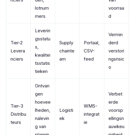
lotnum
voorraa
mers
d
Leverin
Vermin
gsstatu
Tier-2
Supply
Portaal,
derd
s,
Levera
chainte
CSV-
verstori
kwalitei
nciers
am
feed
ngsrisic
tsstatis
o
tieken
Ontvan
gen
Verbet
hoevee
erde
Tier-3
WMS-
lheden,
Logisti
voorsp
Distribu
integrat
nalevin
ek
ellingsn
teurs
ie
g van
auwkeu
plannin
righeid