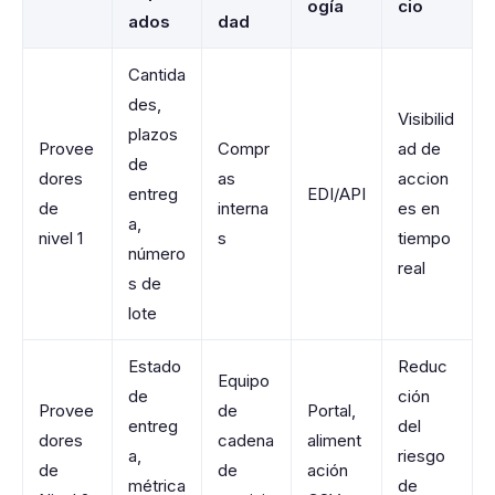
ogía
cio
ados
dad
Cantida
des,
Visibilid
plazos
Provee
Compr
ad de
de
dores
as
accion
entreg
EDI/API
de
interna
es en
a,
nivel 1
s
tiempo
número
real
s de
lote
Estado
Reduc
Equipo
de
ción
Provee
de
Portal,
entreg
del
dores
cadena
aliment
a,
riesgo
de
de
ación
métrica
de