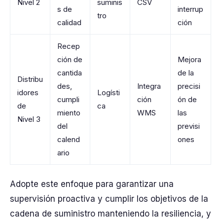
Nivel 2
suminis
CSV
s de
interrup
tro
calidad
ción
Recep
ción de
Mejora
cantida
de la
Distribu
des,
Integra
precisi
idores
Logísti
cumpli
ción
ón de
de
ca
miento
WMS
las
Nivel 3
del
previsi
calend
ones
ario
Adopte este enfoque para garantizar una
supervisión proactiva y cumplir los objetivos de la
cadena de suministro manteniendo la resiliencia, y