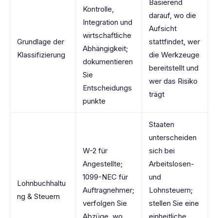
Basierend
Kontrolle,
darauf, wo die
Integration und
Aufsicht
wirtschaftliche
Grundlage der
stattfindet, wer
Abhängigkeit;
Klassifizierung
die Werkzeuge
dokumentieren
bereitstellt und
Sie
wer das Risiko
Entscheidungs
trägt
punkte
Staaten
unterscheiden
W-2 für
sich bei
Angestellte;
Arbeitslosen-
1099-NEC für
und
Lohnbuchhaltu
Auftragnehmer;
Lohnsteuern;
ng & Steuern
verfolgen Sie
stellen Sie eine
Abzüge, wo
einheitliche