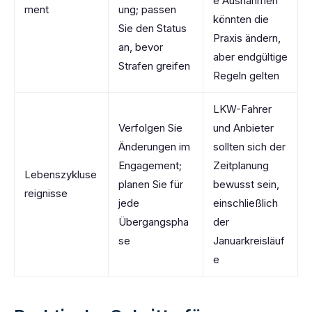
e Ausnahmen
ment
ung; passen
könnten die
Sie den Status
Praxis ändern,
an, bevor
aber endgültige
Strafen greifen
Regeln gelten
LKW-Fahrer
Verfolgen Sie
und Anbieter
Änderungen im
sollten sich der
Engagement;
Zeitplanung
Lebenszykluse
planen Sie für
bewusst sein,
reignisse
jede
einschließlich
Übergangspha
der
se
Januarkreisläuf
e