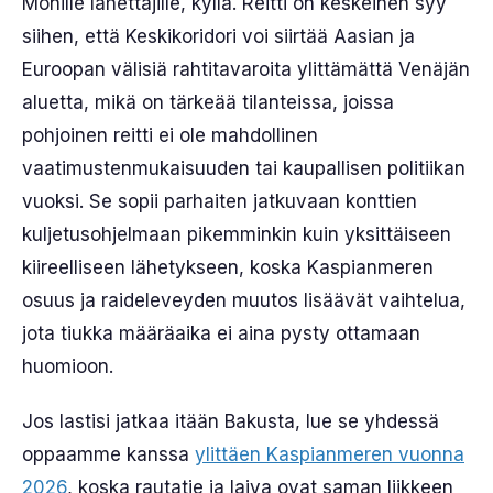
Monille lähettäjille, kyllä. Reitti on keskeinen syy
siihen, että Keskikoridori voi siirtää Aasian ja
Euroopan välisiä rahtitavaroita ylittämättä Venäjän
aluetta, mikä on tärkeää tilanteissa, joissa
pohjoinen reitti ei ole mahdollinen
vaatimustenmukaisuuden tai kaupallisen politiikan
vuoksi. Se sopii parhaiten jatkuvaan konttien
kuljetusohjelmaan pikemminkin kuin yksittäiseen
kiireelliseen lähetykseen, koska Kaspianmeren
osuus ja raideleveyden muutos lisäävät vaihtelua,
jota tiukka määräaika ei aina pysty ottamaan
huomioon.
Jos lastisi jatkaa itään Bakusta, lue se yhdessä
oppaamme kanssa
ylittäen Kaspianmeren vuonna
2026
, koska rautatie ja laiva ovat saman liikkeen