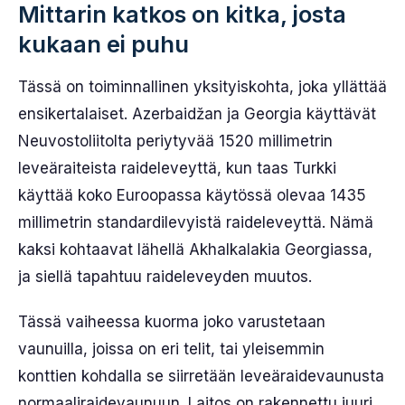
Mittarin katkos on kitka, josta
kukaan ei puhu
Tässä on toiminnallinen yksityiskohta, joka yllättää
ensikertalaiset. Azerbaidžan ja Georgia käyttävät
Neuvostoliitolta periytyvää 1520 millimetrin
leveäraiteista raideleveyttä, kun taas Turkki
käyttää koko Euroopassa käytössä olevaa 1435
millimetrin standardilevyistä raideleveyttä. Nämä
kaksi kohtaavat lähellä Akhalkalakia Georgiassa,
ja siellä tapahtuu raideleveyden muutos.
Tässä vaiheessa kuorma joko varustetaan
vaunuilla, joissa on eri telit, tai yleisemmin
konttien kohdalla se siirretään leveäraidevaunusta
normaaliraidevaunuun. Laitos on rakennettu juuri