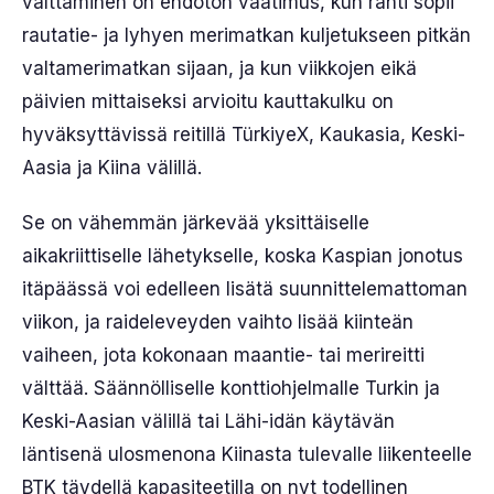
välttäminen on ehdoton vaatimus, kun rahti sopii
rautatie- ja lyhyen merimatkan kuljetukseen pitkän
valtamerimatkan sijaan, ja kun viikkojen eikä
päivien mittaiseksi arvioitu kauttakulku on
hyväksyttävissä reitillä TürkiyeX, Kaukasia, Keski-
Aasia ja Kiina välillä.
Se on vähemmän järkevää yksittäiselle
aikakriittiselle lähetykselle, koska Kaspian jonotus
itäpäässä voi edelleen lisätä suunnittelemattoman
viikon, ja raideleveyden vaihto lisää kiinteän
vaiheen, jota kokonaan maantie- tai merireitti
välttää. Säännölliselle konttiohjelmalle Turkin ja
Keski-Aasian välillä tai Lähi-idän käytävän
läntisenä ulosmenona Kiinasta tulevalle liikenteelle
BTK täydellä kapasiteetilla on nyt todellinen