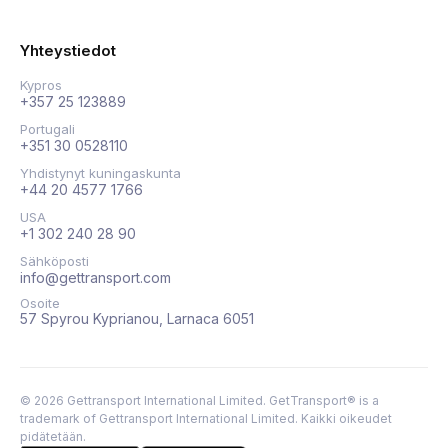
Yhteystiedot
Kypros
+357 25 123889
Portugali
+351 30 0528110
Yhdistynyt kuningaskunta
+44 20 4577 1766
USA
+1 302 240 28 90
Sähköposti
info@gettransport.com
Osoite
57 Spyrou Kyprianou, Larnaca 6051
©
2026
Gettransport International Limited. GetTransport® is a
trademark of Gettransport International Limited.
Kaikki oikeudet
pidätetään.