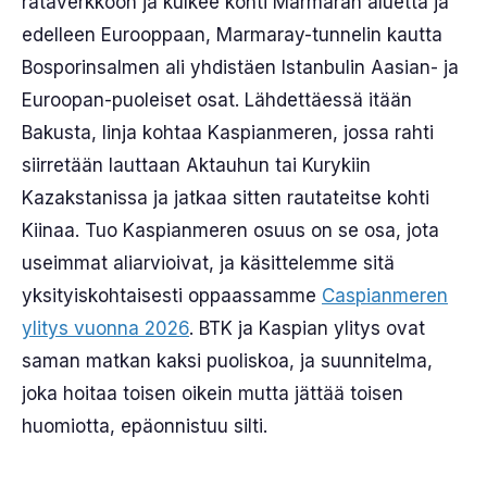
rataverkkoon ja kulkee kohti Marmaran aluetta ja
edelleen Eurooppaan, Marmaray-tunnelin kautta
Bosporinsalmen ali yhdistäen Istanbulin Aasian- ja
Euroopan-puoleiset osat. Lähdettäessä itään
Bakusta, linja kohtaa Kaspianmeren, jossa rahti
siirretään lauttaan Aktauhun tai Kurykiin
Kazakstanissa ja jatkaa sitten rautateitse kohti
Kiinaa. Tuo Kaspianmeren osuus on se osa, jota
useimmat aliarvioivat, ja käsittelemme sitä
yksityiskohtaisesti oppaassamme
Caspianmeren
ylitys vuonna 2026
. BTK ja Kaspian ylitys ovat
saman matkan kaksi puoliskoa, ja suunnitelma,
joka hoitaa toisen oikein mutta jättää toisen
huomiotta, epäonnistuu silti.