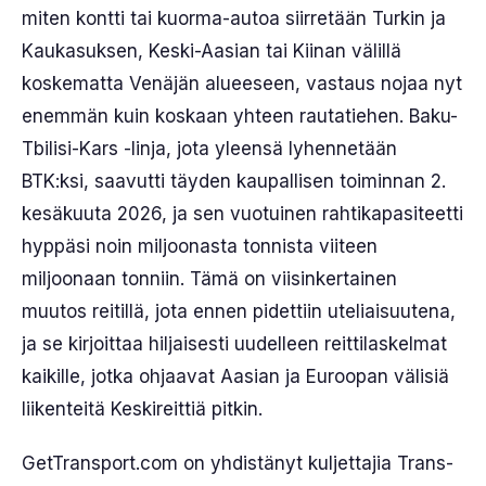
miten kontti tai kuorma-autoa siirretään Turkin ja
Kaukasuksen, Keski-Aasian tai Kiinan välillä
koskematta Venäjän alueeseen, vastaus nojaa nyt
enemmän kuin koskaan yhteen rautatiehen. Baku-
Tbilisi-Kars -linja, jota yleensä lyhennetään
BTK:ksi, saavutti täyden kaupallisen toiminnan 2.
kesäkuuta 2026, ja sen vuotuinen rahtikapasiteetti
hyppäsi noin miljoonasta tonnista viiteen
miljoonaan tonniin. Tämä on viisinkertainen
muutos reitillä, jota ennen pidettiin uteliaisuutena,
ja se kirjoittaa hiljaisesti uudelleen reittilaskelmat
kaikille, jotka ohjaavat Aasian ja Euroopan välisiä
liikenteitä Keskireittiä pitkin.
GetTransport.com on yhdistänyt kuljettajia Trans-