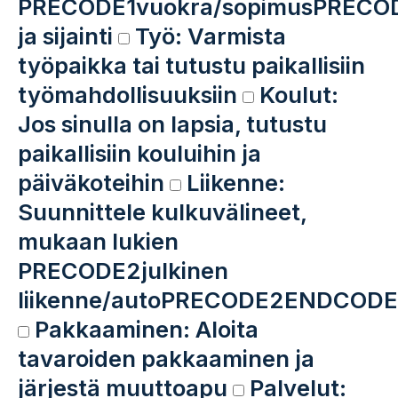
PRECODE1vuokra/sopimusPREC
ja sijainti
Työ: Varmista
työpaikka tai tutustu paikallisiin
työmahdollisuuksiin
Koulut:
Jos sinulla on lapsia, tutustu
paikallisiin kouluihin ja
päiväkoteihin
Liikenne:
Suunnittele kulkuvälineet,
mukaan lukien
PRECODE2julkinen
liikenne/autoPRECODE2ENDCODE
Pakkaaminen: Aloita
tavaroiden pakkaaminen ja
järjestä muuttoapu
Palvelut: