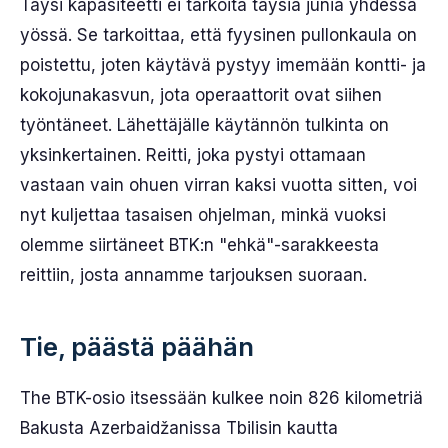
Täysi kapasiteetti ei tarkoita täysiä junia yhdessä
yössä. Se tarkoittaa, että fyysinen pullonkaula on
poistettu, joten käytävä pystyy imemään kontti- ja
kokojunakasvun, jota operaattorit ovat siihen
työntäneet. Lähettäjälle käytännön tulkinta on
yksinkertainen. Reitti, joka pystyi ottamaan
vastaan vain ohuen virran kaksi vuotta sitten, voi
nyt kuljettaa tasaisen ohjelman, minkä vuoksi
olemme siirtäneet BTK:n "ehkä"-sarakkeesta
reittiin, josta annamme tarjouksen suoraan.
Tie, päästä päähän
The BTK-osio itsessään kulkee noin 826 kilometriä
Bakusta Azerbaidžanissa Tbilisin kautta