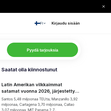
Kirjaudu sisään
FI
Pyydä tarjouksia
Saatat olla kiinnostunut
Latin Amerikan vilkkaimmat
satamat vuonna 2026, järjestettynä
(Volyymi vastaan sisämaayhteys)
Santos 5,48 miljoonaa TEU:ta, Manzanillo 3,92
miljoonaa, Cartagena 3,70 miljoonaa, Callao
3,07 miljoonaa, MIT Panama 2,7...