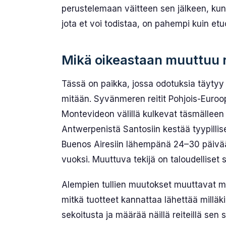
perustelemaan väitteen sen jälkeen, kun
jota et voi todistaa, on pahempi kuin et
Mikä oikeastaan muuttuu r
Tässä on paikka, jossa odotuksia täytyy
mitään. Syvänmeren reitit Pohjois-Euroo
Montevideon välillä kulkevat täsmälleen
Antwerpenistä Santosiin kestää tyypilli
Buenos Airesiin lähempänä 24–30 päivää
vuoksi. Muuttuva tekijä on taloudelliset se
Alempien tullien muutokset muuttavat m
mitkä tuotteet kannattaa lähettää milläk
sekoitusta ja määrää näillä reiteillä sen 