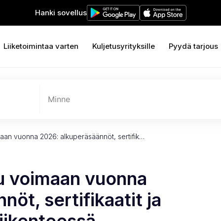
Hanki sovellus
Liiketoimintaa varten
Kuljetusyrityksille
Pyydä tarjous
Minne
an vuonna 2026: alkuperäsäännöt, sertifik…
u voimaan vuonna
öt, sertifikaatit ja