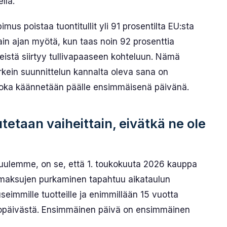
lla.
mus poistaa tuontitullit yli 91 prosentilta EU:sta
tain ajan myötä, kun taas noin 92 prosenttia
istä siirtyy tullivapaaseen kohteluun. Nämä
rkein suunnittelun kannalta oleva sana on
, joka käännetään päälle ensimmäisenä päivänä.
tetaan vaiheittain, eivätkä ne ole
 kuulemme, on se, että 1. toukokuuta 2026 kauppa
ullimaksujen purkaminen tapahtuu aikataulun
eimmille tuotteille ja enimmillään 15 vuotta
tulopäivästä. Ensimmäinen päivä on ensimmäinen