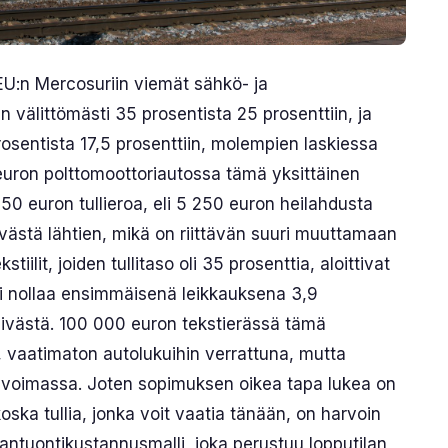
 EU:n Mercosuriin viemät sähkö- ja
n välittömästi 35 prosentista 25 prosenttiin, ja
prosentista 17,5 prosenttiin, molempien laskiessa
euron polttomoottoriautossa tämä yksittäinen
50 euron tullieroa, eli 5 250 euron heilahdusta
ästä lähtien, mikä on riittävän suuri muuttamaan
ilit, joiden tullitaso oli 35 prosenttia, aloittivat
i nollaa ensimmäisenä leikkauksena 3,9
ivästä. 100 000 euron tekstierässä tämä
 vaatimaton autolukuihin verrattuna, mutta
n voimassa. Joten sopimuksen oikea tapa lukea on
oska tullia, jonka voit vaatia tänään, on harvoin
antuontikustannusmalli, joka perustuu lopputilan