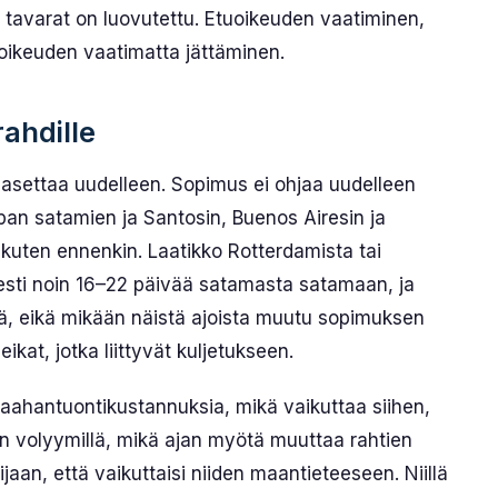
 tavarat on luovutettu. Etuoikeuden vaatiminen,
uoikeuden vaatimatta jättäminen.
ahdille
 asettaa uudelleen. Sopimus ei ohjaa uudelleen
pan satamien ja Santosin, Buenos Airesin ja
 kuten ennenkin. Laatikko Rotterdamista tai
sesti noin 16–22 päivää satamasta satamaan, ja
, eikä mikään näistä ajoista muutu sopimuksen
ikat, jotka liittyvät kuljetukseen.
aahantuontikustannuksia, mikä vaikuttaa siihen,
in volyymillä, mikä ajan myötä muuttaa rahtien
sijaan, että vaikuttaisi niiden maantieteeseen. Niillä