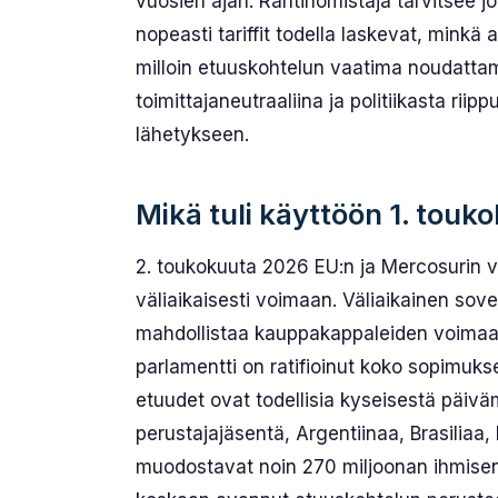
vuosien ajan. Rahtinomistaja tarvitsee jo
nopeasti tariffit todella laskevat, minkä
milloin etuuskohtelun vaatima noudatta
toimittajaneutraaliina ja politiikasta rii
lähetykseen.
Mikä tuli käyttöön 1. tou
2. toukokuuta 2026 EU:n ja Mercosurin v
väliaikaisesti voimaan. Väliaikainen sov
mahdollistaa kauppakappaleiden voimaan
parlamentti on ratifioinut koko sopimukse
etuudet ovat todellisia kyseisestä päivä
perustajajäsentä, Argentiinaa, Brasiliaa
muodostavat noin 270 miljoonan ihmisen