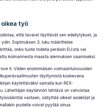
 oikea työ
 todistaa, että tavarat täyttävät sen edellytykset, ja
n ydin. Sopimuksen 3. luku määrittelee
ittää, onko tuote todella peräisin EU:sta vai
stattu kolmannesta maasta alennuksen saamiseksi.
 prove it. Viiden ensimmäisen voimaantulovuoden
alkuperävaatimusten täyttymistä koskevana
akirjan käytettäväksi samalla kun REX-
ntuu. Lähettäjän käytännön tehtävä on vahvistaa
yissääntöä vastaan, säilyttää oikeat asiakirjat ja
mallakin puolella voivat pyytää sinua