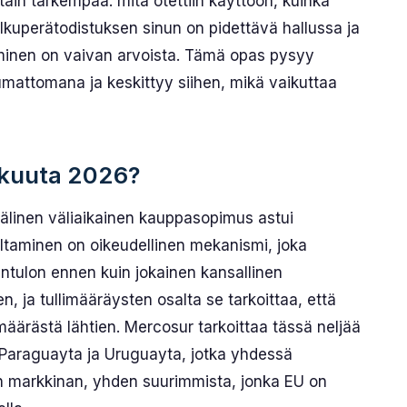
tain tarkempaa: mitä otettiin käyttöön, kuinka
 alkuperätodistuksen sinun on pidettävä hallussa ja
minen on vaivan arvoista. Tämä opas pysyy
ppumattomana ja keskittyy siihen, mikä vaikuttaa
kokuuta 2026?
älinen väliaikainen kauppasopimus astui
eltaminen on oikeudellinen mekanismi, joka
tulon ennen kuin jokainen kansallinen
n, ja tullimääräysten osalta se tarkoittaa, että
määrästä lähtien. Mercosur tarkoittaa tässä neljää
, Paraguayta ja Uruguayta, jotka yhdessä
 markkinan, yhden suurimmista, jonka EU on