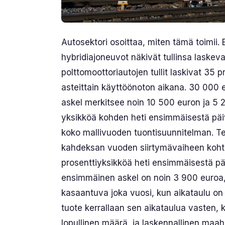
Autosektori osoittaa, miten tämä toimii.
hybridiajoneuvot näkivät tullinsa laskeva
polttomoottoriautojen tullit laskivat 35 
asteittain käyttöönoton aikana. 30 000 
askel merkitsee noin 10 500 euron ja 5 2
yksikköä kohden heti ensimmäisestä päiv
koko mallivuoden tuontisuunnitelman. Teksti
kahdeksan vuoden siirtymävaiheen koht
prosenttiyksikköä heti ensimmäisestä pä
ensimmäinen askel on noin 3 900 euroa,
kasaantuva joka vuosi, kun aikataulu o
tuote kerrallaan sen aikataulua vasten, k
lopullinen määrä, ja laskennallinen maah