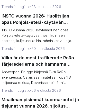
Trends in Logistic
03. elokuuta 2026
INSTC vuonna 2026: Huolitsijan
opas Pohjois-etelä-käytävän
kolmeen haaraan
INSTC vuonna 2026: käytännöllinen opas
Pohjois-etelä-käytävään, sen kolmeen
haaraan, kuljetusaikoihin, rahdin kasvuun ja...
Trends in Logistic
20. heinäkuuta 2026
Vilka är de mest trafikerade RoRo-
färjerederierna och hamnarna
2026, rangordnade (enheter vs
Antwerpen-Brugge kärjessä EU:n RoRo-
tonnage)
liikenteessä, Calaisissa käsitellään jopa 1,8
miljoonaa rekkaa, Doverissa noin 2 mil...
Trends in Logistic
06. elokuuta 2026
Maailman pisimmät kuorma-autot ja
tiejunat vuonna 2026, sijoitus