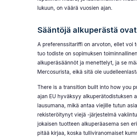
lukuun, on väärä vuosien ajan.
Sääntöjä alkuperästä ovat
A preferenssitariffi on arvoton, ellet voi
tuo todiste on sopimuksen toiminnalline
alkuperäsäännöt ja menettelyt, ja se määr
Mercosurista, eikä sitä ole uudelleenla
There is a transition built into how you
ajan EU hyväksyy alkuperätodistuksen 
lausumana, mikä antaa viejille tutun asi
rekisteröitynyt viejä -järjestelmä vakii
jokaisen tuotteen alkuperäasema sen erit
pitää kirjaa, koska tulliviranomaiset kum