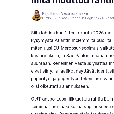
mitä muuttuu rahti
Kirjoittanut Alexandra Blake
8 min lukuaikaa
•
Trends in Logistic
•
24. kesä
Siitä lähtien kun 1. toukokuuta 2026 me
kysymystä Atlantin molemmilta puolilta. 
miten uusi EU-Mercosur-sopimus vaikutt
kustannuksiin, ja São Paulon maahantuoj
suuntaan. Rehellinen vastaus yllättää ih
eivät siirry, ja laatikot näyttävät identti
paperityö, ja paperityön tekeminen vääri
olisi oikeutettu alennukseen.
GetTransport.com liikkuuttaa rahtia EU:n j
toiminnallinen näkökulma sopimukseen eikä