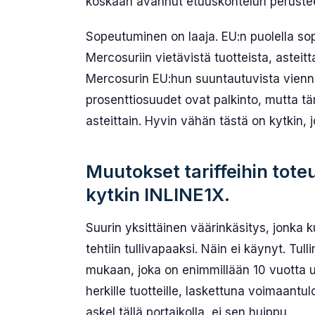
koskaan avannut etuuskohtelun perustee
Sopeutuminen on laaja. EU:n puolella sopi
Mercosuriin vietävistä tuotteista, asteit
Mercosurin EU:hun suuntautuvista vienne
prosenttiosuudet ovat palkinto, mutta tä
asteittain. Hyvin vähän tästä on kytkin
Muutokset tariffeihin toteu
kytkin INLINE1X.
Suurin yksittäinen väärinkäsitys, jonka
tehtiin tullivapaaksi. Näin ei käynyt. T
mukaan, joka on enimmillään 10 vuotta us
herkille tuotteille, laskettuna voimaan
askel tällä portaikolla, ei sen huippu.