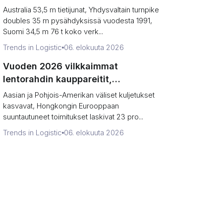
(ennätykset vs. lakisääteiset rajat)
Australia 53,5 m tietijunat, Yhdysvaltain turnpike
doubles 35 m pysähdyksissä vuodesta 1991,
Suomi 34,5 m 76 t koko verk...
Trends in Logistic
06. elokuuta 2026
Vuoden 2026 vilkkaimmat
lentorahdin kauppareitit,
järjestettynä (tonnimäärä vs.
Aasian ja Pohjois-Amerikan väliset kuljetukset
suunta)
kasvavat, Hongkongin Eurooppaan
suuntautuneet toimitukset laskivat 23 pro...
Trends in Logistic
06. elokuuta 2026