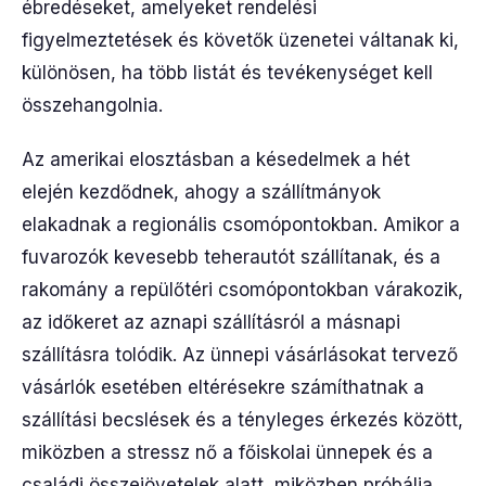
ébredéseket, amelyeket rendelési
figyelmeztetések és követők üzenetei váltanak ki,
különösen, ha több listát és tevékenységet kell
összehangolnia.
Az amerikai elosztásban a késedelmek a hét
elején kezdődnek, ahogy a szállítmányok
elakadnak a regionális csomópontokban. Amikor a
fuvarozók kevesebb teherautót szállítanak, és a
rakomány a repülőtéri csomópontokban várakozik,
az időkeret az aznapi szállításról a másnapi
szállításra tolódik. Az ünnepi vásárlásokat tervező
vásárlók esetében eltérésekre számíthatnak a
szállítási becslések és a tényleges érkezés között,
miközben a stressz nő a főiskolai ünnepek és a
családi összejövetelek alatt, miközben próbálja