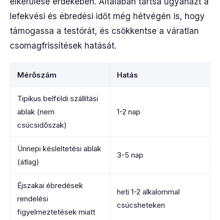
elkerülése érdekében. Általában tartsa ugyanazt a
lefekvési és ébredési időt még hétvégén is, hogy
támogassa a testórát, és csökkentse a váratlan
csomagfrissítések hatását.
Mérőszám
Hatás
Tipikus belföldi szállítási
ablak (nem
1-2 nap
csúcsidőszak)
Ünnepi késleltetési ablak
3-5 nap
(átlag)
Éjszakai ébredések
heti 1-2 alkalommal
rendelési
csúcsheteken
figyelmeztetések miatt