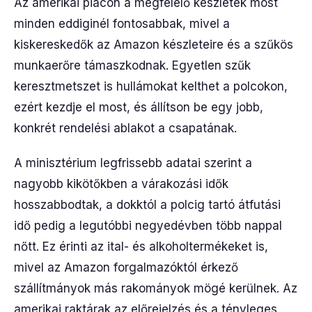
Az amerikai piacon a megfelelő készletek most
minden eddiginél fontosabbak, mivel a
kiskereskedők az Amazon készleteire és a szűkös
munkaerőre támaszkodnak. Egyetlen szűk
keresztmetszet is hullámokat kelthet a polcokon,
ezért kezdje el most, és állítson be egy jobb,
konkrét rendelési ablakot a csapatának.
A minisztérium legfrissebb adatai szerint a
nagyobb kikötőkben a várakozási idők
hosszabbodtak, a dokktól a polcig tartó átfutási
idő pedig a legutóbbi negyedévben több nappal
nőtt. Ez érinti az ital- és alkoholtermékeket is,
mivel az Amazon forgalmazóktól érkező
szállítmányok más rakományok mögé kerülnek. Az
amerikai raktárak az előrejelzés és a tényleges