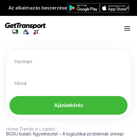
Az alkalmazás beszerzése
Honnan
Hová
Ajánlatkérés
Home
/
Trends in Logistic
/
BGSU kutató figyelmeztet – A logisztikai problémák ünnepi