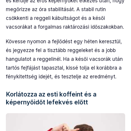
és kerülje az erős képernyőket étkezés után, hogy
megőrizze az óra stabilitását. A stabil rutin
csökkenti a reggeli kábultságot és a késői
vacsorákat a forgalmas raktározási időszakokban.
Kövesse nyomon a fejlődést egy héten keresztül,
és jegyezze fel a tisztább reggeleket és a jobb
hangulatot a reggelinél. Ha a késői vacsorák után
tartós fejfájást tapasztal, kissé tolja el korábbra a
fénykitettség idejét, és tesztelje az eredményt.
Korlátozza az esti koffeint és a
képernyőidőt lefekvés előtt