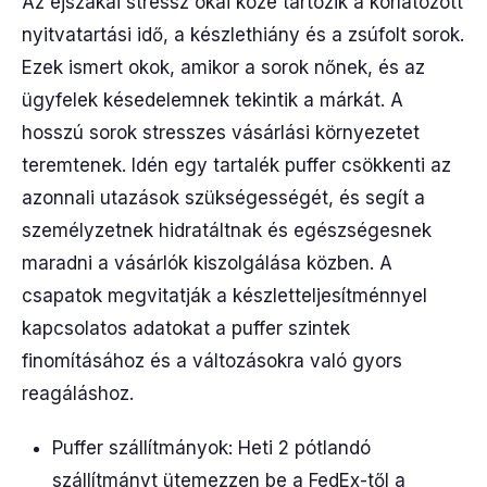
Az éjszakai stressz okai közé tartozik a korlátozott
nyitvatartási idő, a készlethiány és a zsúfolt sorok.
Ezek ismert okok, amikor a sorok nőnek, és az
ügyfelek késedelemnek tekintik a márkát. A
hosszú sorok stresszes vásárlási környezetet
teremtenek. Idén egy tartalék puffer csökkenti az
azonnali utazások szükségességét, és segít a
személyzetnek hidratáltnak és egészségesnek
maradni a vásárlók kiszolgálása közben. A
csapatok megvitatják a készletteljesítménnyel
kapcsolatos adatokat a puffer szintek
finomításához és a változásokra való gyors
reagáláshoz.
Puffer szállítmányok: Heti 2 pótlandó
szállítmányt ütemezzen be a FedEx-től a