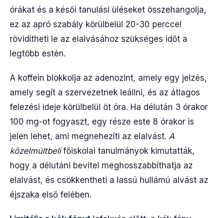
órákat és a késői tanulási üléseket összehangolja,
ez az apró szabály körülbelül 20-30 perccel
rövidítheti le az elalvásához szükséges időt a
legtöbb estén.
A koffein blokkolja az adenozint, amely egy jelzés,
amely segít a szervezetnek leállni, és az átlagos
felezési ideje körülbelül öt óra. Ha délután 3 órakor
100 mg-ot fogyaszt, egy része este 8 órakor is
jelen lehet, ami megnehezíti az elalvást.
A
közelmúltbeli
főiskolai tanulmányok kimutatták,
hogy a délutáni bevitel meghosszabbíthatja az
elalvást, és csökkentheti a lassú hullámú alvást az
éjszaka első felében.