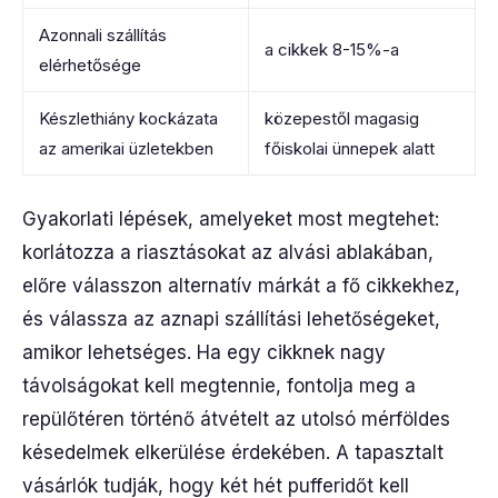
Azonnali szállítás
a cikkek 8-15%-a
elérhetősége
Készlethiány kockázata
közepestől magasig
az amerikai üzletekben
főiskolai ünnepek alatt
Gyakorlati lépések, amelyeket most megtehet:
korlátozza a riasztásokat az alvási ablakában,
előre válasszon alternatív márkát a fő cikkekhez,
és válassza az aznapi szállítási lehetőségeket,
amikor lehetséges. Ha egy cikknek nagy
távolságokat kell megtennie, fontolja meg a
repülőtéren történő átvételt az utolsó mérföldes
késedelmek elkerülése érdekében. A tapasztalt
vásárlók tudják, hogy két hét pufferidőt kell