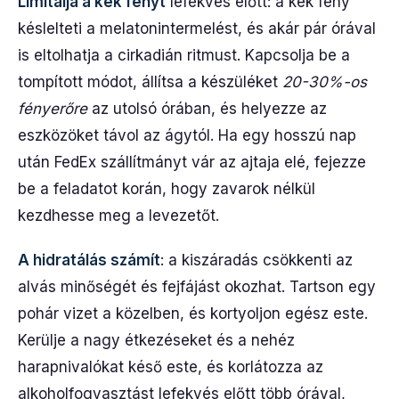
Limitálja a kék fényt
lefekvés előtt: a kék fény
késlelteti a melatonintermelést, és akár pár órával
is eltolhatja a cirkadián ritmust. Kapcsolja be a
tompított módot, állítsa a készüléket
20-30%-os
fényerőre
az utolsó órában, és helyezze az
eszközöket távol az ágytól. Ha egy hosszú nap
után FedEx szállítmányt vár az ajtaja elé, fejezze
be a feladatot korán, hogy zavarok nélkül
kezdhesse meg a levezetőt.
A hidratálás számít
: a kiszáradás csökkenti az
alvás minőségét és fejfájást okozhat. Tartson egy
pohár vizet a közelben, és kortyoljon egész este.
Kerülje a nagy étkezéseket és a nehéz
harapnivalókat késő este, és korlátozza az
alkoholfogyasztást lefekvés előtt több órával,