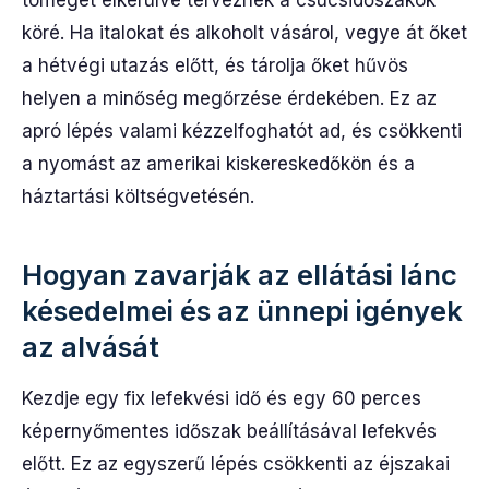
tömeget elkerülve terveznek a csúcsidőszakok
köré. Ha italokat és alkoholt vásárol, vegye át őket
a hétvégi utazás előtt, és tárolja őket hűvös
helyen a minőség megőrzése érdekében. Ez az
apró lépés valami kézzelfoghatót ad, és csökkenti
a nyomást az amerikai kiskereskedőkön és a
háztartási költségvetésén.
Hogyan zavarják az ellátási lánc
késedelmei és az ünnepi igények
az alvását
Kezdje egy fix lefekvési idő és egy 60 perces
képernyőmentes időszak beállításával lefekvés
előtt. Ez az egyszerű lépés csökkenti az éjszakai