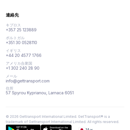
連絡先
キプロス
+357 25 123889
ポルトガル
+351 30 0528110
イギリス
+44 20 4577 1766
アメリカ合衆国
+1 302 240 28 90
メール
info@gettransport.com
住所
57 Spyrou Kyprianou, Larnaca 6051
©
2026
Gettransport International Limited. GetTransport® is a
trademark of Gettransport International Limited.
All rights reserved.
JA