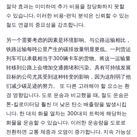
절약 효과는 미미하며 추가 비용을 정당화하지 못할
수 있습니다. 이러한 비용-편익 분석은 신뢰할 수 있는
철도 연결의 중요성을 강조합니다.
另一个需要考虑的因素是环境影响。与公路运输相比，
铁路运输每吨公里产生的碳排放量明显更低。一列货运
列车可以承载相当于300辆卡车的货物。将这一运输量
转移到公路上会增加交通拥堵和污染。具有可持续发展
目标的公司尤其受到这种转变的影响，因为这削弱了他
们减少碳足迹的努力。 또 다른 고려해야 할 요소는 환
경 영향입니다. 도로 운송과 비교했을 때, 철도 운송은
톤-킬로미터당 훨씬 더 낮은 탄소 배출량을 발생시킵
니다. 한 대의 화물 열차는 300대의 트럭에 해당하는
화물을 운송할 수 있습니다. 이러한 운송량을 도로로
전환하면 교통 체증과 오염이 증가합니다. 지속 가능성