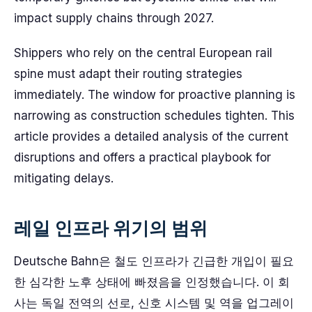
impact supply chains through 2027.
Shippers who rely on the central European rail
spine must adapt their routing strategies
immediately. The window for proactive planning is
narrowing as construction schedules tighten. This
article provides a detailed analysis of the current
disruptions and offers a practical playbook for
mitigating delays.
레일 인프라 위기의 범위
Deutsche Bahn은 철도 인프라가 긴급한 개입이 필요
한 심각한 노후 상태에 빠졌음을 인정했습니다. 이 회
사는 독일 전역의 선로, 신호 시스템 및 역을 업그레이