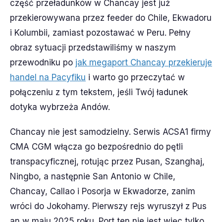
część przeładunków w Chancay jest już
przekierowywana przez feeder do Chile, Ekwadoru
i Kolumbii, zamiast pozostawać w Peru. Pełny
obraz sytuacji przedstawiliśmy w naszym
przewodniku po
jak megaport Chancay przekieruje
handel na Pacyfiku
i warto go przeczytać w
połączeniu z tym tekstem, jeśli Twój ładunek
dotyka wybrzeża Andów.
Chancay nie jest samodzielny. Serwis ACSA1 firmy
CMA CGM włącza go bezpośrednio do pętli
transpacyficznej, rotując przez Pusan, Szanghaj,
Ningbo, a następnie San Antonio w Chile,
Chancay, Callao i Posorja w Ekwadorze, zanim
wróci do Jokohamy. Pierwszy rejs wyruszył z Pus
an w maju 2025 roku. Port ten nie jest więc tylko