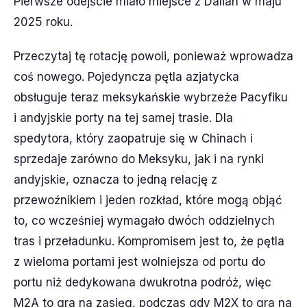
Pierwsze odejście miało miejsce z Dalian w maju
2025 roku.
Przeczytaj tę rotację powoli, ponieważ wprowadza
coś nowego. Pojedyncza pętla azjatycka
obsługuje teraz meksykańskie wybrzeże Pacyfiku
i andyjskie porty na tej samej trasie. Dla
spedytora, który zaopatruje się w Chinach i
sprzedaje zarówno do Meksyku, jak i na rynki
andyjskie, oznacza to jedną relację z
przewoźnikiem i jeden rozkład, które mogą objąć
to, co wcześniej wymagało dwóch oddzielnych
tras i przeładunku. Kompromisem jest to, że pętla
z wieloma portami jest wolniejsza od portu do
portu niż dedykowana dwukrotna podróż, więc
M2A to gra na zasięg, podczas gdy M2X to gra na