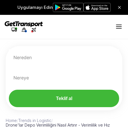
Uygulamayı Edin
Nereden
Nereye
Teklif al
Home
/
Trends in Logistic
/
Drone'lar Depo Verimliliğini Nasıl Artırır - Verimlilik ve Hız