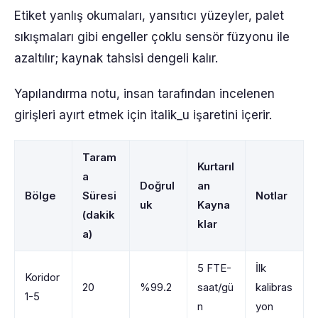
Etiket yanlış okumaları, yansıtıcı yüzeyler, palet
sıkışmaları gibi engeller çoklu sensör füzyonu ile
azaltılır; kaynak tahsisi dengeli kalır.
Yapılandırma notu, insan tarafından incelenen
girişleri ayırt etmek için italik_u işaretini içerir.
Taram
Kurtarıl
a
Doğrul
an
Bölge
Süresi
Notlar
uk
Kayna
(dakik
klar
a)
5 FTE-
İlk
Koridor
20
%99.2
saat/gü
kalibras
1-5
n
yon