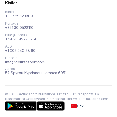
Kişiler
Kıbrıs
+357 25 123889
Portekiz
+351 30 0528110
Birleşik Krallık
+44 20 4577 1766
ABD
+1 302 240 28 90
E-posta
info@gettransport.com
Adres
57 Spyrou Kyprianou, Larnaca 6051
©
2026
Gettransport International Limited. GetTransport® is a
trademark of Gettransport International Limited.
Tüm hakları saklıdır.
TR