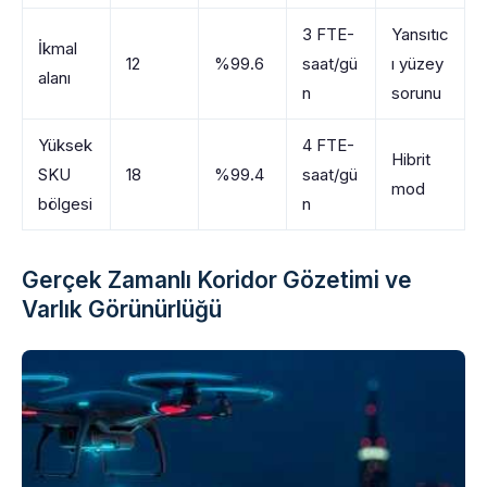
3 FTE-
Yansıtıc
İkmal
12
%99.6
saat/gü
ı yüzey
alanı
n
sorunu
Yüksek
4 FTE-
Hibrit
SKU
18
%99.4
saat/gü
mod
bölgesi
n
Gerçek Zamanlı Koridor Gözetimi ve
Varlık Görünürlüğü