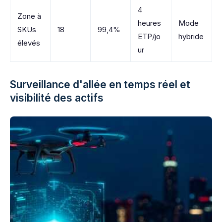
4
Zone à
heures
Mode
SKUs
18
99,4%
ETP/jo
hybride
élevés
ur
Surveillance d'allée en temps réel et
visibilité des actifs