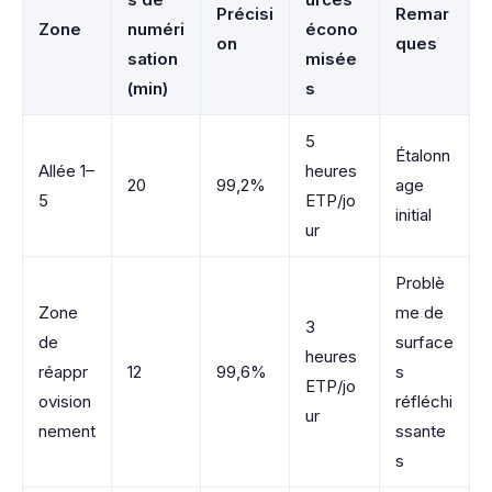
Précisi
Remar
Zone
numéri
écono
on
ques
sation
misée
(min)
s
5
Étalonn
Allée 1–
heures
20
99,2%
age
5
ETP/jo
initial
ur
Problè
Zone
me de
3
de
surface
heures
réappr
12
99,6%
s
ETP/jo
ovision
réfléchi
ur
nement
ssante
s