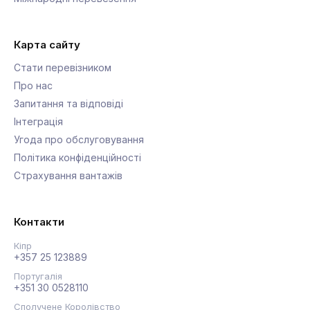
Переїзд офісу
Переїзд додому
Автоперевезення вантажів
Контейнерні перевезення
Перевізники
Пакування
Оренда авто
Довгий шлях
Міжнародні перевезення
Карта сайту
Стати перевізником
Про нас
Запитання та відповіді
Інтеграція
Угода про обслуговування