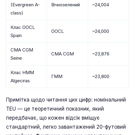
(Evergreen A-
Вічнозелений
~24,004
class)
Клас OOCL
OOCL
~24,000
Spain
CMA CGM
CMA CGM
~23,876
Seine
Клас HMM
ГММ
~23,800
Algeciras
Примітка щодо читання цих цифр: номінальний
TEU — це теоретичний показник, який
передбачає, що кожен відсік вміщує
стандартний, легко завантажений 20-футовий