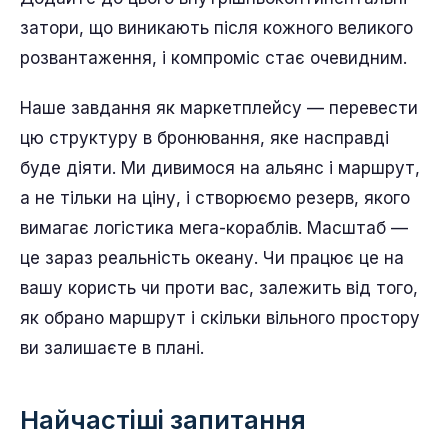
перевізник із щільно налагодженим сервісом у
хабі. Минулого десятиліття більші судна
знизили вартість перевезення одного
контейнера на основних лініях, і ця економія
реальна, але вона супроводжується меншою
кількістю прямих заходів у порти та
підвищеною вразливістю до скасованих рейсів.
Додайте до цього внутрішньоконтинентальні
затори, що виникають після кожного великого
розвантаження, і компроміс стає очевидним.
Наше завдання як маркетплейсу — перевести
цю структуру в бронювання, яке насправді
буде діяти. Ми дивимося на альянс і маршрут,
а не тільки на ціну, і створюємо резерв, якого