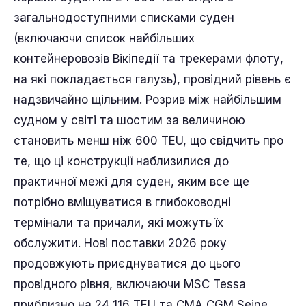
загальнодоступними списками суден
(включаючи список найбільших
контейнеровозів Вікіпедії та трекерами флоту,
на які покладається галузь), провідний рівень є
надзвичайно щільним. Розрив між найбільшим
судном у світі та шостим за величиною
становить менш ніж 600 TEU, що свідчить про
те, що ці конструкції наблизилися до
практичної межі для суден, яким все ще
потрібно вміщуватися в глибоководні
термінали та причали, які можуть їх
обслужити. Нові поставки 2026 року
продовжують приєднуватися до цього
провідного рівня, включаючи MSC Tessa
приблизно на 24 116 TEU та CMA CGM Seine