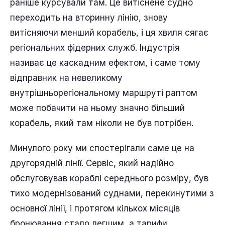
раніше курсували там. Це витіснене судно
переходить на вторинну лінію, знову
витісняючи менший корабель, і ця хвиля сягає
регіональних фідерних служб. Індустрія
називає це каскадним ефектом, і саме тому
відправник на невеликому
внутрішньорегіональному маршруті раптом
може побачити на ньому значно більший
корабель, який там ніколи не був потрібен.
Минулого року ми спостерігали саме це на
другорядній лінії. Сервіс, який надійно
обслуговував кораблі середнього розміру, був
тихо модернізований суднами, перекинутими з
основної лінії, і протягом кількох місяців
бронювання стало легшим, а тарифи