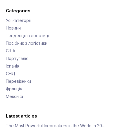
challenges, and technological
advancements shaping modern commerce.
He advocates for sustainable practices
and transparency in supply chain
operations.
Categories
Усі категорії
Новини
Тенденції в логістиці
Посібник з логістики
США
Португалія