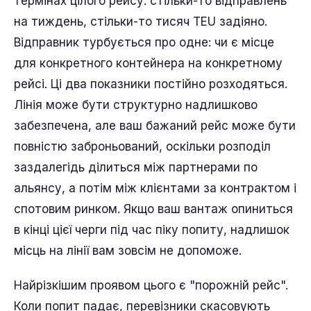
термінах цілого рейсу: стільки-то відправлень
на тиждень, стільки-то тисяч TEU задіяно.
Відправник турбується про одне: чи є місце
для конкретного контейнера на конкретному
рейсі. Ці два показники постійно розходяться.
Лінія може бути структурно надлишково
забезпечена, але ваш бажаний рейс може бути
повністю заброньований, оскільки розподіл
заздалегідь ділиться між партнерами по
альянсу, а потім між клієнтами за контрактом і
спотовим ринком. Якщо ваш вантаж опиниться
в кінці цієї черги під час піку попиту, надлишок
місць на лінії вам зовсім не допоможе.
Найрізкішим проявом цього є "порожній рейс".
Коли попит падає, перевізники скасовують