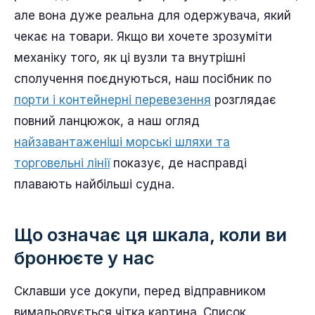
Внутрішній ефект ми бачимо найчіткіше під час
вивезення. Після великого розвантаження
слоти призначення водіїв у терміналі стають
дефіцитними, і контейнер, який зазвичай
вивозиться за два дні, може залишатися
чотири або п’ять днів, поки двір перетравлює
хвилю. Ця затримка невидима в океанічному
розкладі, який показує прибуття судна вчасно,
але вона дуже реальна для одержувача, який
чекає на товари. Якщо ви хочете зрозуміти
механіку того, як ці вузли та внутрішні
сполучення поєднуються, наш посібник по
порти і контейнерні перевезення
розглядає
повний ланцюжок, а наш огляд
найзавантаженіші морські шляхи та