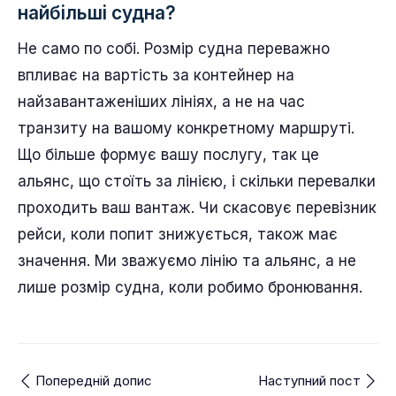
на 2,6 мільйона TEU випередивши Maersk на
другому місці. CMA CGM, COSCO та Hapag-
Lloyd посідають провідні позиції, за ними йдуть
ONE, Evergreen, а потім HMM, Yang Ming та ZIM.
Чи швидше дістанеться мій вантаж,
якщо я забронюю перевезення у
перевізника, який експлуатує
найбільші судна?
Не само по собі. Розмір судна переважно
впливає на вартість за контейнер на
найзавантаженіших лініях, а не на час
транзиту на вашому конкретному маршруті.
Що більше формує вашу послугу, так це
альянс, що стоїть за лінією, і скільки перевалки