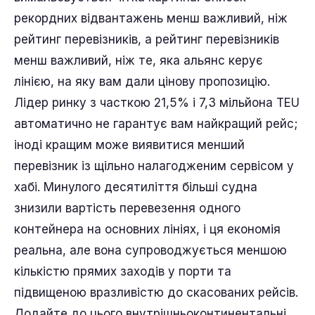
торговельні лінії
показує, де насправді
плавають найбільші судна.
Що означає ця шкала, коли ви
бронюєте у нас
Склавши усе докупи, перед відправником
вимальовується чітка картина. Список
рекордних відвантажень менш важливий, ніж
рейтинг перевізників, а рейтинг перевізників
менш важливий, ніж те, яка альянс керує
лінією, на яку вам дали цінову пропозицію.
Лідер ринку з часткою 21,5% і 7,3 мільйона TEU
автоматично не гарантує вам найкращий рейс;
іноді кращим може виявитися менший