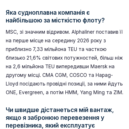
TEU, включаючи Ever Alot приблизно 24 004
TEU та OOCL Spain близько 24 000 TEU, а нові
поставки 2026 року, такі як MSC Tessa,
приєднаються до найвищого ешелону.
Номінальна TEU — це теоретична кількість
слотів, тому жоден рейс фактично не
перевозить так багато завантажених
контейнерів.
Яка судноплавна компанія є
найбільшою за місткістю флоту?
MSC, зі значним відривом. Alphaliner поставив її
на перше місце на середину 2026 року з
приблизно 7,33 мільйона TEU та часткою
близько 21,6% світових потужностей, більш ніж