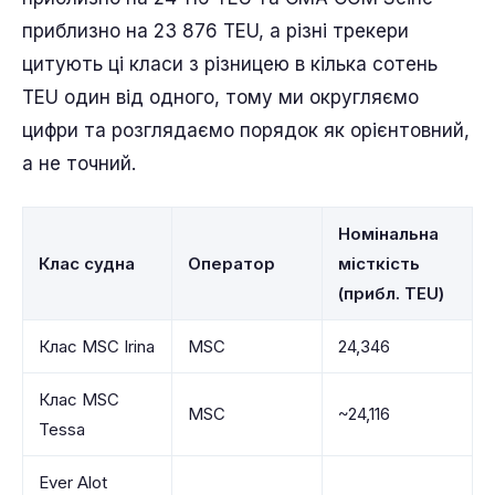
приблизно на 23 876 TEU, а різні трекери
цитують ці класи з різницею в кілька сотень
TEU один від одного, тому ми округляємо
цифри та розглядаємо порядок як орієнтовний,
а не точний.
Номінальна
Клас судна
Оператор
місткість
(прибл. TEU)
Клас MSC Irina
MSC
24,346
Клас MSC
MSC
~24,116
Tessa
Ever Alot