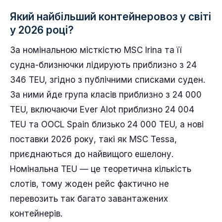
вимагає логістика мега-кораблів. Масштаб —
це зараз реальність океану. Чи працює це на
вашу користь чи проти вас, залежить від того,
як обрано маршрут і скільки вільного простору
ви залишаєте в плані.
Найчастіші запитання
Який найбільший контейнеровоз у світі
у 2026 році?
За номінальною місткістю MSC Irina та її
судна-близнючки лідирують приблизно з 24
346 TEU, згідно з публічними списками суден.
За ними йде група класів приблизно з 24 000