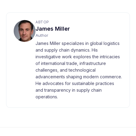
проходить ваш вантаж. Чи скасовує перевізник
рейси, коли попит знижується, також має
значення. Ми зважуємо лінію та альянс, а не
лише розмір судна, коли робимо бронювання.
Попередній допис
Наступний пост
АВТОР
James Miller
Author
James Miller specializes in global logistics
and supply chain dynamics. His
investigative work explores the intricacies
of international trade, infrastructure