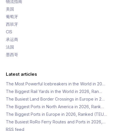
物流指南
美国
葡萄牙
西班牙
CIS
承运商
法国
墨西哥
Latest articles
The Most Powerful Icebreakers in the World in 20…
The Biggest Rail Yards in the World in 2026, Ran…
The Busiest Land Border Crossings in Europe in 2…
The Biggest Ports in North America in 2026, Rank…
The Biggest Ports in Europe in 2026, Ranked (TEU…
The Busiest RoRo Ferry Routes and Ports in 2026,…
RSS feed