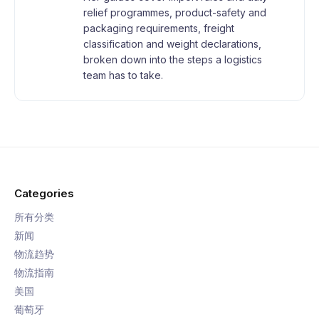
relief programmes, product-safety and
packaging requirements, freight
classification and weight declarations,
broken down into the steps a logistics
team has to take.
Categories
所有分类
新闻
物流趋势
物流指南
美国
葡萄牙