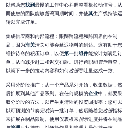
以帮助您
找到
最慢的工作中心并调整看板拉动信号，从
而使您的团队能够
提高
周期时间，并使
其
生产线持续运
转以完成订单。
集成供应商和内部流程：跟踪跨流程和跨国界的在制
品，因为
海关
清关可能会延迟物料的到达。这有助于您
维护待命的积压订单，以便
第一
批
组件
能按计划满足订
单，从而减少赶工和迟交罚款。进行跨职能
管理
审查，
以就下一步的拉动内容和如何
改进
吞吐量达成一致。
采用分阶段推广：从一个产品系列开始，收集数据，然
后扩展到其他产品系列。在任何规模的
企业
中，都要采
取分阶段的方法，以产生更清晰的投资回报率：您可以
以可预测的节奏
完成
第一批订单，然后随着您
改进
指标
来扩展在制品限制。使用仪表板来
指示
进度并将在制品
与
管理
目标挂钩，以便操作员和管理人员保持一致。