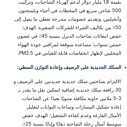
بقيمة 1.8 مليار دولار لدعم كهرباء الشاحنات، وتركيب
500 شاحن سريع في المحطات في أحياء ويلمنجتون
وأنخيلس، وتقديم خصومات متدرجة تغطي ما يصل إلى
50٪ من تكاليف الشراء للشركات الصغيرة. الهدف:
خفض انبعاثات شاحنات الديزل بنسبة 45٪ في غضون
خمس سنوات؛ مساعدة متوقعة لمراقبي جودة الهواء
المحليين لإظهار انخفاضات قابلة للقياس في PM2.5.
السكك الحديدية على الرصيف وإعادة التوازن النمطي:
الالتزام بساحتين سكك حديدية جديدتين على الرصيف و
30 رافعة سكك حديدية إضافية لتمكين نقل ما يقدر بـ
3-5 ملايين حاوية مكافئة سنويًا بعيدًا عن الشاحنات.
إعادة تشكيل المسارات وساعات البوابات لتقليل
الأميال الفارغة وعدم كفاءة التشغيل؛ الهدف خفض
متوسط ​​أميال رحلة الشاحنة ذهابًا وإيابًا بنسبة 25٪.