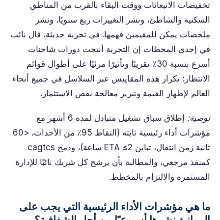
تخفيضات الانبعاثات ووقت البقاء بالقرب من المناطق
السكنية والشاطئ، ونشر التغييرات ربع سنويًا، ونشر
ملخصات يمكن للمقيمين فهمها. في تجربة حديثة، قال نائب
في إحدى المحطات إن التجربة أنتجت دورات شاحنات
أسرع بنسبة 30٪ تقريبًا وتأثيرًا مرئيًا على أطوال قوائم
الانتظار؛ تكرار هذه المقاييس عبر السلاسل في جميع أنحاء
العالم لإظهار القيمة وتبرير معالجة نقص الاستثمار.
توصية:
إطلاق سباق تشغيل متبادل لمدة 6 أشهر مع
مؤشرات أداء رئيسية ثابتة (التقاط 95٪ من الأحداث، <60
ثانية زمن انتقال، تباين ETA ≤2 ساعة)، ودمج cagtcs
كمنفذ مرجعي، والمطالبة بأن يرشح كل شريك نائبًا للإدارة
المستمرة والالتزام بالمخطط.
ما هي مؤشرات الأداء الرئيسية التي يجب على
الموانئ نشرها أسبوعيًا من أجل الشفافية؟