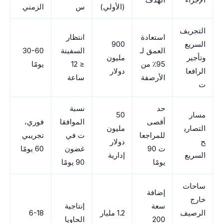
(الأولي)
س
الزمني
التجريف
استعادة
انتظار
السريع
900
العمق لـ
السفينة
30-60
وتأجير
مليون
95٪ من
≤ 12
يومًا
الرافعا
دولار
الأرصفة
ساعة
ت
حد
نسبة
مسار
50
أقصى
الموافقا
فوري،
التصاري
مليون
للمراجعا
ت في
تجريبي
ح
دولار
ت 90
غضون
60 يومًا
السريع
إدارية
يومًا
90 يومًا
ساحات
إضافة
خارج
سعة
إنتاجية
الرصيف
1.2 مليار
6-18
200
الحاويا