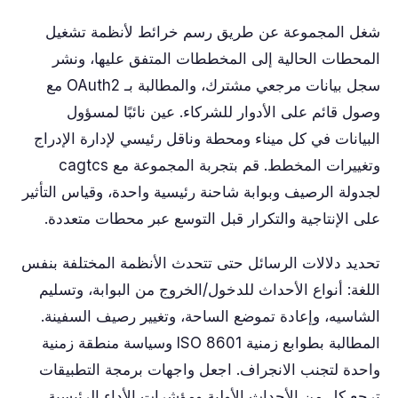
شغل المجموعة عن طريق رسم خرائط لأنظمة تشغيل
المحطات الحالية إلى المخططات المتفق عليها، ونشر
سجل بيانات مرجعي مشترك، والمطالبة بـ OAuth2 مع
وصول قائم على الأدوار للشركاء. عين نائبًا لمسؤول
البيانات في كل ميناء ومحطة وناقل رئيسي لإدارة الإدراج
وتغييرات المخطط. قم بتجربة المجموعة مع cagtcs
لجدولة الرصيف وبوابة شاحنة رئيسية واحدة، وقياس التأثير
على الإنتاجية والتكرار قبل التوسع عبر محطات متعددة.
تحديد دلالات الرسائل حتى تتحدث الأنظمة المختلفة بنفس
اللغة: أنواع الأحداث للدخول/الخروج من البوابة، وتسليم
الشاسيه، وإعادة تموضع الساحة، وتغيير رصيف السفينة.
المطالبة بطوابع زمنية ISO 8601 وسياسة منطقة زمنية
واحدة لتجنب الانجراف. اجعل واجهات برمجة التطبيقات
ترجع كل من الأحداث الأولية ومؤشرات الأداء الرئيسية