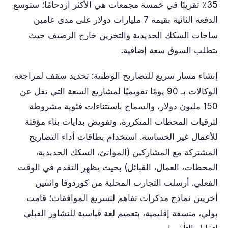
35٪ تقريبًا في خمسة مجمعات هي الأكثر ازدحامًا؛ ستوسع
الدفعة الثانية بقيمة 7 مليارات دولار على مدى عامين
ساحات السكك الحديدية والتخزين خارج الرصيف حيث
يتطلب السوق سعة إضافية.
إنشاء مسار سريع للتصاريح الوطنية: تحديد سقف لمراجعة
الوكالات بـ 90 يومًا تقويميًا لمشاريع السعة التي تقل عن
150 مليون دولار، والسماح باستثناءات فئوية مشروطة
لترقيات المحطات المتكررة، وتفويض بدايات بناء مؤقتة
للأعمال غير الحساسة. استخدام بطاقات أداء التصاريح
المشتركة مع المشاركين (الموانئ، السكك الحديدية،
المحطات، العمال، القبائل) بحيث يظهر التقدم في الوقت
الفعلي. أرسلت التجارب المحلية من كوردوفا واثنتين
أخريين نماذج مذكرات تفاهم لتسريع الموافقات؛ قامت
بولي، منسقة إقليمية، بتعميم لغة قياسية للتشاور القبلي