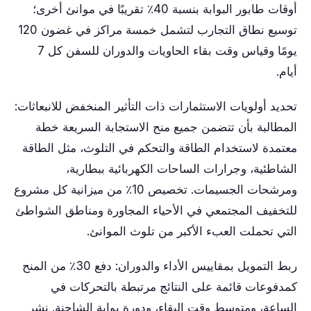
أوقات طابور البوابة بنسبة 40٪ تقريبًا في موانئ أخرى؛
توسيع نطاق التجارب لتشمل خمسة مراكز في غضون 120
يومًا وقياس وقت بقاء الحاويات والدوران للسفن كل 7
أيام.
تحديد أولويات الاستثمارات ذات التأثير المنخفض للانبعاثات:
المطالبة بأن تتضمن جميع منح الاستجابة السريعة خطة
معتمدة لاستخدام الطاقة والتحكم في التلوث، مثل الطاقة
الشاطئية، وجرارات الساحات الكهربائية ببطارية،
ومرشحات الجسيمات. تخصيص 10٪ من ميزانية كل مشروع
للتخفيف المجتمعي في الأحياء المجاورة ومناطق الشواطئ
التي تحملت العبء الأكبر من تلوث الموانئ.
ربط التمويل بمقاييس الأداء والدوران: دفع 30٪ من المنح
كمدفوعات قائمة على النتائج مرتبطة بالتحركات في
الساعة، ومتوسط ​​وقت البقاء، ودورة بوابة الشاحنة. نشر