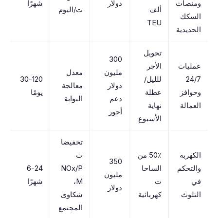
ومنصات
دولار
شهرًا
ألف
ت/اليوم
السكك
TEU
الحديدية
تحويل
300
عمليات
الأجر
مليون
معدل
24/7
للليل/
30-120
دولار
معالجة
وحوافز
عطلة
يومًا
دعم
البوابة
العمالة
نهاية
أجور
الأسبوع
تخفيضا
الكهربة
50٪ من
ت
350
والتحكم
الساحا
NOx/P
6-24
مليون
في
ت
M،
شهرًا
دولار
التلوث
كهربائية
شكاوى
المجتمع