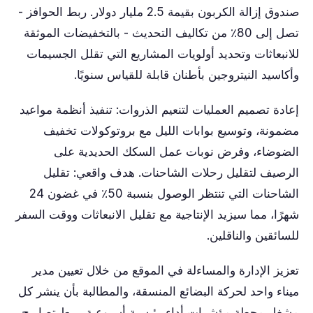
صندوق إزالة الكربون بقيمة 2.5 مليار دولار. ربط الحوافز -
تصل إلى 80٪ من تكاليف التحديث - بالتخفيضات الموثقة
للانبعاثات وتحديد أولويات المشاريع التي تقلل الجسيمات
وأكاسيد النيتروجين بأطنان قابلة للقياس سنويًا.
إعادة تصميم العمليات لتنعيم الذروات: تنفيذ أنظمة مواعيد
مضمونة، وتوسيع بوابات الليل مع بروتوكولات تخفيف
الضوضاء، وفرض نوبات عمل السكك الحديدية على
الرصيف لتقليل رحلات الشاحنات. هدف واقعي: تقليل
الشاحنات التي تنتظر الوصول بنسبة 50٪ في غضون 24
شهرًا، مما سيزيد الإنتاجية مع تقليل الانبعاثات ووقت السفر
للسائقين والناقلين.
تعزيز الإدارة والمساءلة في الموقع من خلال تعيين مدير
ميناء واحد لحركة البضائع المنسقة، والمطالبة بأن ينشر كل
مشغل محطة مؤشرات أداء رئيسية أسبوعية. ربط تصاريح