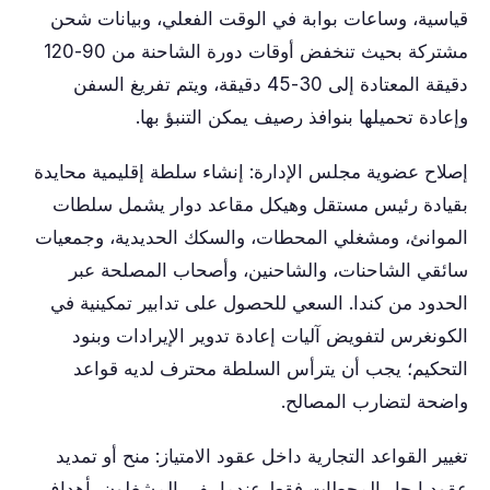
قياسية، وساعات بوابة في الوقت الفعلي، وبيانات شحن
مشتركة بحيث تنخفض أوقات دورة الشاحنة من 90-120
دقيقة المعتادة إلى 30-45 دقيقة، ويتم تفريغ السفن
وإعادة تحميلها بنوافذ رصيف يمكن التنبؤ بها.
إصلاح عضوية مجلس الإدارة: إنشاء سلطة إقليمية محايدة
بقيادة رئيس مستقل وهيكل مقاعد دوار يشمل سلطات
الموانئ، ومشغلي المحطات، والسكك الحديدية، وجمعيات
سائقي الشاحنات، والشاحنين، وأصحاب المصلحة عبر
الحدود من كندا. السعي للحصول على تدابير تمكينية في
الكونغرس لتفويض آليات إعادة تدوير الإيرادات وبنود
التحكيم؛ يجب أن يترأس السلطة محترف لديه قواعد
واضحة لتضارب المصالح.
تغيير القواعد التجارية داخل عقود الامتياز: منح أو تمديد
عقود إيجار المحطات فقط عندما يفي المشغلون بأهداف