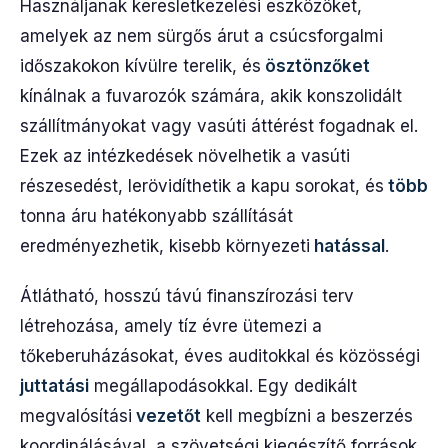
Használjanak keresletkezelési eszközöket,
amelyek az nem sürgős árut a csúcsforgalmi
időszakokon kívülre terelik, és
ösztönzőket
kínálnak a fuvarozók számára, akik konszolidált
szállítmányokat vagy vasúti áttérést fogadnak el.
Ezek az intézkedések növelhetik a vasúti
részesedést, lerövidíthetik a kapu sorokat, és
több
tonna áru hatékonyabb szállítását
eredményezhetik, kisebb környezeti
hatással
.
Átlátható, hosszú távú finanszírozási terv
létrehozása, amely tíz évre ütemezi a
tőkeberuházásokat, éves auditokkal és közösségi
juttatási
megállapodásokkal. Egy dedikált
megvalósítási
vezetőt
kell megbízni a beszerzés
koordinálásával, a szövetségi kiegészítő források