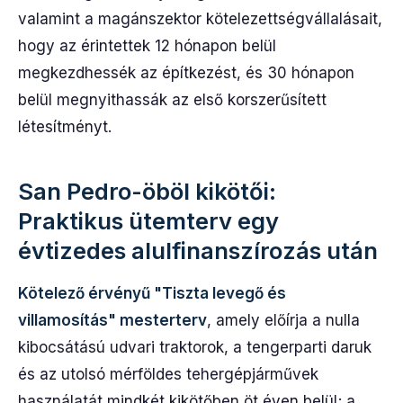
valamint a magánszektor kötelezettségvállalásait,
hogy az érintettek 12 hónapon belül
megkezdhessék az építkezést, és 30 hónapon
belül megnyithassák az első korszerűsített
létesítményt.
San Pedro-öböl kikötői:
Praktikus ütemterv egy
évtizedes alulfinanszírozás után
Kötelező érvényű "Tiszta levegő és
villamosítás" mesterterv
, amely előírja a nulla
kibocsátású udvari traktorok, a tengerparti daruk
és az utolsó mérföldes tehergépjárművek
használatát mindkét kikötőben öt éven belül; a