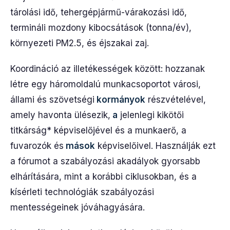
tárolási idő, tehergépjármű-várakozási idő,
termináli mozdony kibocsátások (tonna/év),
környezeti PM2.5, és éjszakai zaj.
Koordináció az illetékességek között: hozzanak
létre egy háromoldalú munkacsoportot városi,
állami és szövetségi
kormányok
részvételével,
amely havonta ülésezik,
a
jelenlegi kikötői
titkárság* képviselőjével és a munkaerő, a
fuvarozók és
mások
képviselőivel. Használják ezt
a fórumot a szabályozási akadályok gyorsabb
elhárítására, mint a korábbi ciklusokban, és a
kísérleti technológiák szabályozási
mentességeinek jóváhagyására.