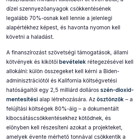
dízel szennyezőanyagok csökkentésének
legalább 70%-osnak kell lennie a jelenlegi
alapértékhez képest, és havonta nyomon kell
követni a haladást.
A finanszírozást szövetségi támogatások, állami
kötvények és kikötői
bevételek
rétegezésével kell
allokálni: külön összegeket kell kérni a Biden-
adminisztrációtól és Kalifornia költségvetési
hatóságaitól egy 2,5 milliárd dolláros
szén-dioxid-
mentesítési
alap létrehozására. Az
ösztönzők
– a
felújítási költségek 80%-áig – a dokumentált
kibocsátáscsökkentésekhez kötődnek, és
előnyben kell részesíteni azokat a projekteket,
amelyek évente mérhető tonnával csökkentik a