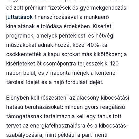
célzott prémium fizetések és gyermekgondozási
juttatások
finanszírozásával a munkaerő
kínálatának eltolódása érdekében. Kísérleti
programok, amelyek péntek esti és hétvégi
műszakokat adnak hozzá, közel 40%-kal
csökkentették a kapu sorokat más kikötőkben; a
kísérleteket öt csomópontra terjesszék ki 120
napon belül, és 7 naponta mérjék a konténer
tárolási idejét és a hajó fordulási idejét.
Előnyben kell részesíteni az alacsony kibocsátási
hatású beruházásokat: minden gyors reagálású
támogatásnak tartalmaznia kell egy tanúsított
tervet az energiafelhasználásra és a kibocsátás-
szabályozásra, mint például a part menti