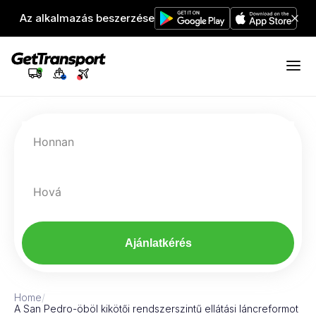
Az alkalmazás beszerzése
Honnan
Hová
Ajánlatkérés
Home
/
A San Pedro-öböl kikötői rendszerszintű ellátási láncreformot