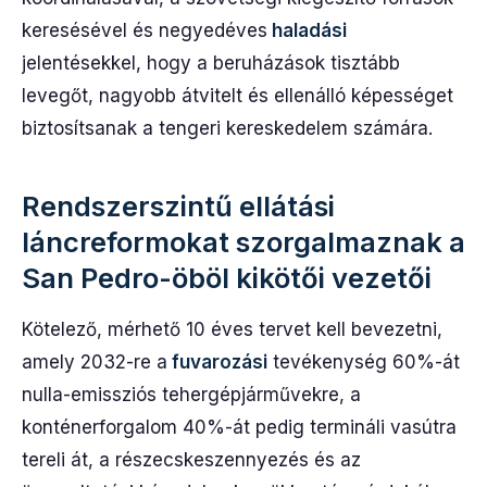
keresésével és negyedéves
haladási
jelentésekkel, hogy a beruházások tisztább
levegőt, nagyobb átvitelt és ellenálló képességet
biztosítsanak a tengeri kereskedelem számára.
Rendszerszintű ellátási
láncreformokat szorgalmaznak a
San Pedro-öböl kikötői vezetői
Kötelező, mérhető 10 éves tervet kell bevezetni,
amely 2032-re a
fuvarozási
tevékenység 60%-át
nulla-emissziós tehergépjárművekre, a
konténerforgalom 40%-át pedig termináli vasútra
tereli át, a részecskeszennyezés és az