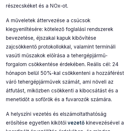
részecskéket és a NOx-ot.
A műveletek áttervezése a csúcsok
kiegyenlítésére: kötelező foglalási rendszerek
bevezetése, éjszakai kapuk kibővítése
zajcsökkentő protokollokkal, valamint termináli
vasúti műszakok előírása a tehergépjármű-
forgalom csökkentése érdekében. Reális cél: 24
hónapon belül 50%-kal csökkenteni a hozzáférést
váró tehergépjárművek számát, ami növeli az
átfutást, miközben csökkenti a kibocsátást és a
menetidőt a sofőrök és a fuvarozók számára.
A helyszíni vezetés és elszámoltathatóság
erősítése egyetlen kikötői
vezető
kinevezésével a