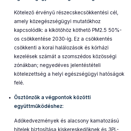
Kötelező érvényű részecskecsökkentési cél,
amely közegészségügyi mutatókhoz
kapcsolódik: a kikötőhöz köthető PM2.5 50%-
os csökkentése 2030-ig. Ez a csökkentés
csökkenti a korai halálozások és kórházi
kezelések számát a szomszédos közösségi
zónákban; negyedéves jelentéstételi
kötelezettség a helyi egészségügyi hatóságok
felé.
Ösztönzők a végpontok közötti
együttműködéshez:
Adókedvezmények és alacsony kamatozású
hitelek biztosítása kiskereskedőknek és 3PL-