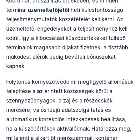
koordinált áruszállítás érdekében, és minden
terminál
üzemeltetőjétől
heti kulcsfontosságú
teljesítménymutatók közzétételét kell kérni. Az
üzemeltetői engedélyeket a teljesítményhez kell
kötni, így a kibocsátási küszöbértékeket túllépő
terminálok magasabb díjakat fizetnek, a tisztább
működést elérők pedig bevételi bónuszokat
kapnak.
Folytonos környezetvédelmi megfigyelő állomások
telepítése a
az
érintett közösségek körül a
szennyezőanyagok, a zaj és a részecskék
mérésére; valós idejű adatszolgáltatás és
automatikus korrekciós intézkedések beállítása,
ha a küszöbértékek aktiválódnak. Határozza meg,
mi
jelenti a sikert öt mérőszámmal: konténer