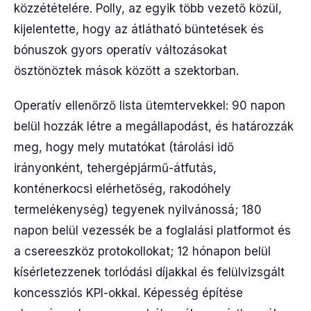
közzétételére. Polly, az egyik több vezető közül,
kijelentette, hogy az átlátható büntetések és
bónuszok gyors operatív változásokat
ösztönöztek mások között a szektorban.
Operatív ellenőrző lista ütemtervekkel: 90 napon
belül hozzák létre a megállapodást, és határozzák
meg, hogy mely mutatókat (tárolási idő
irányonként, tehergépjármű-átfutás,
konténerkocsi elérhetőség, rakodóhely
termelékenység) tegyenek nyilvánossá; 180
napon belül vezessék be a foglalási platformot és
a csereeszköz protokollokat; 12 hónapon belül
kísérletezzenek torlódási díjakkal és felülvizsgált
koncessziós KPI-okkal. Képesség építése