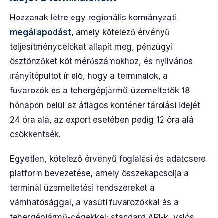
Hozzanak létre egy regionális kormányzati
megállapodást
, amely kötelező érvényű
teljesítménycélokat állapít meg, pénzügyi
ösztönzőket köt mérőszámokhoz, és nyilvános
irányítópultot ír elő, hogy a terminálok, a
fuvarozók és a tehergépjármű-üzemeltetők 18
hónapon belül az átlagos konténer tárolási idejét
24 óra alá, az export esetében pedig 12 óra alá
csökkentsék.
Egyetlen, kötelező érvényű foglalási és adatcsere
platform bevezetése, amely összekapcsolja a
terminál üzemeltetési rendszereket a
vámhatósággal, a vasúti fuvarozókkal és a
tehergépjármű-cégekkel; standard API-k, valós