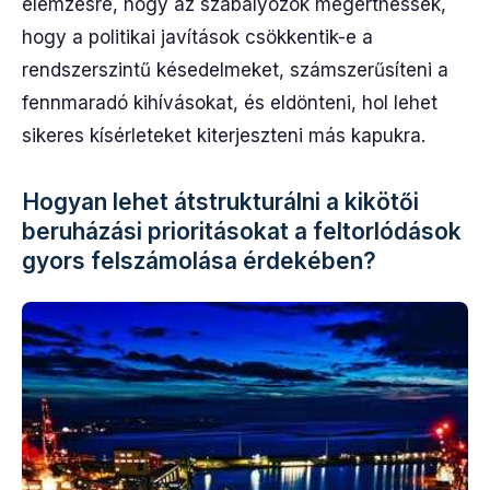
elemzésre, hogy az szabályozók megérthessék,
hogy a politikai javítások csökkentik-e a
rendszerszintű késedelmeket, számszerűsíteni a
fennmaradó kihívásokat, és eldönteni, hol lehet
sikeres kísérleteket kiterjeszteni más kapukra.
Hogyan lehet átstrukturálni a kikötői
beruházási prioritásokat a feltorlódások
gyors felszámolása érdekében?