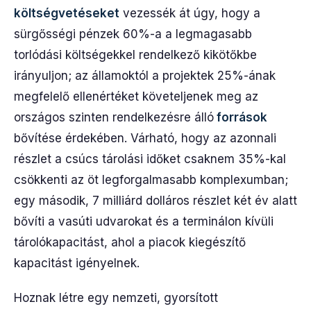
költségvetéseket
vezessék át úgy, hogy a
sürgősségi pénzek 60%-a a legmagasabb
torlódási költségekkel rendelkező kikötőkbe
irányuljon; az államoktól a projektek 25%-ának
megfelelő ellenértéket követeljenek meg az
országos szinten rendelkezésre álló
források
bővítése érdekében. Várható, hogy az azonnali
részlet a csúcs tárolási időket csaknem 35%-kal
csökkenti az öt legforgalmasabb komplexumban;
egy második, 7 milliárd dolláros részlet két év alatt
bővíti a vasúti udvarokat és a terminálon kívüli
tárolókapacitást, ahol a piacok kiegészítő
kapacitást igényelnek.
Hoznak létre egy nemzeti, gyorsított