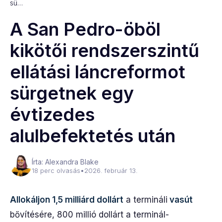
sü…
A San Pedro-öböl
kikötői rendszerszintű
ellátási láncreformot
sürgetnek egy
évtizedes
alulbefektetés után
Írta: Alexandra Blake
18 perc olvasás
•
2026. február 13.
Allokáljon 1,5 milliárd dollárt
a termináli
vasút
bővítésére, 800 millió dollárt a terminál-