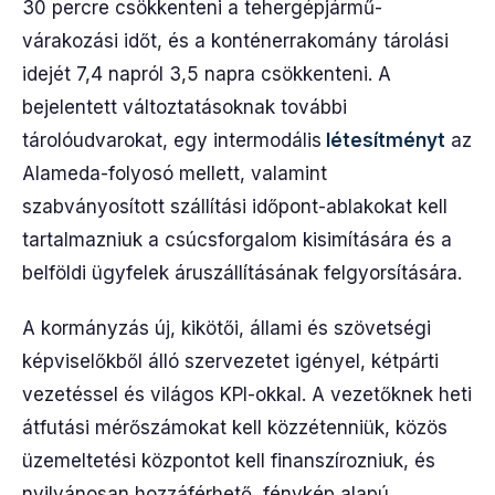
30 percre csökkenteni a tehergépjármű-
várakozási időt, és a konténerrakomány tárolási
idejét 7,4 napról 3,5 napra csökkenteni. A
bejelentett változtatásoknak további
tárolóudvarokat, egy intermodális
létesítményt
az
Alameda-folyosó mellett, valamint
szabványosított szállítási időpont-ablakokat kell
tartalmazniuk a csúcsforgalom kisimítására és a
belföldi ügyfelek áruszállításának felgyorsítására.
A kormányzás új, kikötői, állami és szövetségi
képviselőkből álló szervezetet igényel, kétpárti
vezetéssel és világos KPI-okkal. A vezetőknek heti
átfutási mérőszámokat kell közzétenniük, közös
üzemeltetési központot kell finanszírozniuk, és
nyilvánosan hozzáférhető, fénykép alapú