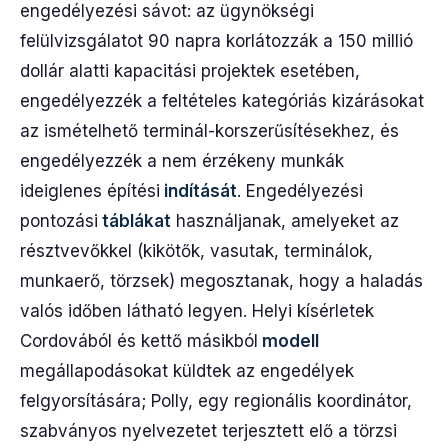
engedélyezési sávot: az ügynökségi
felülvizsgálatot 90 napra korlátozzák a 150 millió
dollár alatti kapacitási projektek esetében,
engedélyezzék a feltételes kategóriás kizárásokat
az ismételhető terminál-korszerűsítésekhez, és
engedélyezzék a nem érzékeny munkák
ideiglenes építési
indítását
. Engedélyezési
pontozási
táblákat
használjanak, amelyeket az
résztvevőkkel (kikötők, vasutak, terminálok,
munkaerő, törzsek) megosztanak, hogy a haladás
valós időben látható legyen. Helyi kísérletek
Cordovából és kettő másikból
modell
megállapodásokat küldtek az engedélyek
felgyorsítására; Polly, egy regionális koordinátor,
szabványos nyelvezetet terjesztett elő a törzsi