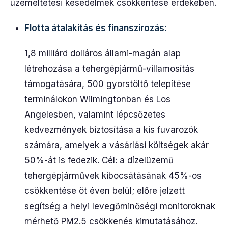
üzemeltetési késedelmek csökkentése érdekében.
Flotta átalakítás és finanszírozás:
1,8 milliárd dolláros állami-magán alap
létrehozása a tehergépjármű-villamosítás
támogatására, 500 gyorstöltő telepítése
terminálokon Wilmingtonban és Los
Angelesben, valamint lépcsőzetes
kedvezmények biztosítása a kis fuvarozók
számára, amelyek a vásárlási költségek akár
50%-át is fedezik. Cél: a dízelüzemű
tehergépjárművek kibocsátásának 45%-os
csökkentése öt éven belül; előre jelzett
segítség a helyi levegőminőségi monitoroknak
mérhető PM2.5 csökkenés kimutatásához.