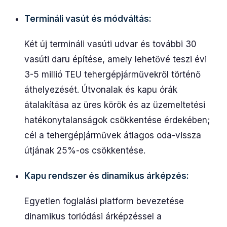
Termináli vasút és módváltás:
Két új termináli vasúti udvar és további 30
vasúti daru építése, amely lehetővé teszi évi
3-5 millió TEU tehergépjárművekről történő
áthelyezését. Útvonalak és kapu órák
átalakítása az üres körök és az üzemeltetési
hatékonytalanságok csökkentése érdekében;
cél a tehergépjárművek átlagos oda-vissza
útjának 25%-os csökkentése.
Kapu rendszer és dinamikus árképzés:
Egyetlen foglalási platform bevezetése
dinamikus torlódási árképzéssel a