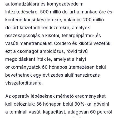
automatizálásra és környezetvédelmi
intézkedésekre, 500 millió dollárt a munkaerőre és
konténerkocsi-készletekre, valamint 200 millió
dollárt kifizetődő rendszerekre, amelyek
összekapcsolják a kikötői, tehergépjármű- és
vasúti menetrendeket. Cordero és kikötői vezetők
ezt a csomagot ambiciózus, rövid távú
megoldásként írták le, amelyet a helyi
önkormányzatok 60 hónapos ütemezésen belül
bevethetnek egy évtizedes alulfinanszírozás
visszafordítására.
Az operatív lépéseknek mérhető eredményeket
kell célozniuk: 36 hónapon belül 30%-kal növelni
a termináli vasúti kapacitást, átlagosan 60 percről