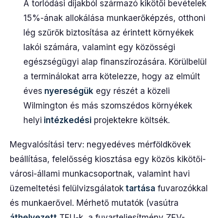
A torlódási díjakból származó kikötői bevételek
15%-ának allokálása munkaerőképzés, otthoni
lég szűrők biztosítása az érintett környékek
lakói számára, valamint egy közösségi
egészségügyi alap finanszírozására. Körülbelül
a terminálokat arra kötelezze, hogy az elmúlt
éves
nyereségük
egy részét a közeli
Wilmington és más szomszédos környékek
helyi
intézkedési
projektekre költsék.
Megvalósítási terv: negyedéves mérföldkövek
beállítása, felelősség kiosztása egy közös kikötői-
városi-állami munkacsoportnak, valamint havi
üzemeltetési felülvizsgálatok
tartása
fuvarozókkal
és munkaerővel. Mérhető mutatók (vasútra
áthelyezett
TEU-k, a fuvarteljesítmény ZEV-