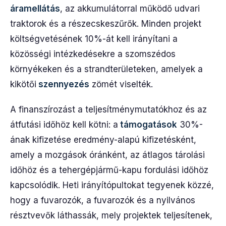
áramellátás
, az akkumulátorral működő udvari
traktorok és a részecskeszűrők. Minden projekt
költségvetésének 10%-át kell irányítani a
közösségi intézkedésekre a szomszédos
környékeken és a strandterületeken, amelyek a
kikötői
szennyezés
zömét viselték.
A finanszírozást a teljesítménymutatókhoz és az
átfutási időhöz kell kötni: a
támogatások
30%-
ának kifizetése eredmény-alapú kifizetésként,
amely a mozgások óránként, az átlagos tárolási
időhöz és a tehergépjármű-kapu fordulási időhöz
kapcsolódik. Heti irányítópultokat tegyenek közzé,
hogy a fuvarozók, a fuvarozók és a nyilvános
résztvevők láthassák, mely projektek teljesítenek,