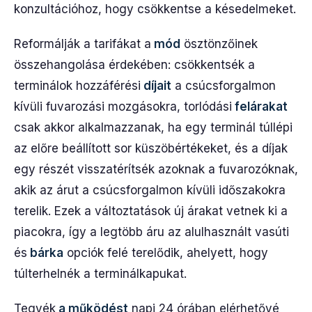
konzultációhoz, hogy csökkentse a késedelmeket.
Reformálják a tarifákat a
mód
ösztönzőinek
összehangolása érdekében: csökkentsék a
terminálok hozzáférési
díjait
a csúcsforgalmon
kívüli fuvarozási mozgásokra, torlódási
felárakat
csak akkor alkalmazzanak, ha egy terminál túllépi
az előre beállított sor küszöbértékeket, és a díjak
egy részét visszatérítsék azoknak a fuvarozóknak,
akik az árut a csúcsforgalmon kívüli időszakokra
terelik. Ezek a változtatások új árakat vetnek ki a
piacokra, így a legtöbb áru az alulhasznált vasúti
és
bárka
opciók felé terelődik, ahelyett, hogy
túlterhelnék a terminálkapukat.
Tegyék
a működést
napi 24 órában elérhetővé