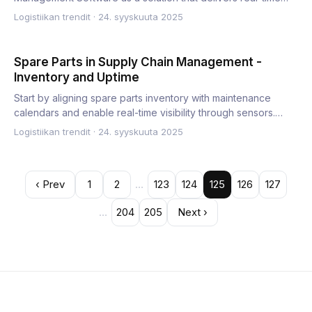
visibilit…
Logistiikan trendit
·
24. syyskuuta 2025
Spare Parts in Supply Chain Management -
Inventory and Uptime
Start by aligning spare parts inventory with maintenance
calendars and enable real-time visibility through sensors.
This…
Logistiikan trendit
·
24. syyskuuta 2025
‹ Prev
1
2
…
123
124
125
126
127
…
204
205
Next ›