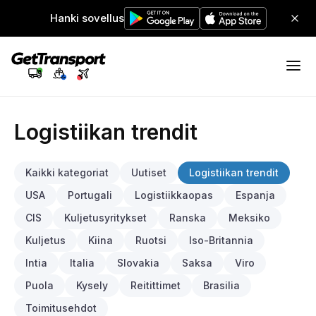
Hanki sovellus
Logistiikan trendit
Kaikki kategoriat
Uutiset
Logistiikan trendit
USA
Portugali
Logistiikkaopas
Espanja
CIS
Kuljetusyritykset
Ranska
Meksiko
Kuljetus
Kiina
Ruotsi
Iso-Britannia
Intia
Italia
Slovakia
Saksa
Viro
Puola
Kysely
Reitittimet
Brasilia
Toimitusehdot