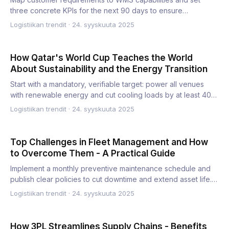
three concrete KPIs for the next 90 days to ensure
measurable impa…
Logistiikan trendit
·
24. syyskuuta 2025
How Qatar's World Cup Teaches the World
About Sustainability and the Energy Transition
Start with a mandatory, verifiable target: power all venues
with renewable energy and cut cooling loads by at least 40%
…
Logistiikan trendit
·
24. syyskuuta 2025
Top Challenges in Fleet Management and How
to Overcome Them - A Practical Guide
Implement a monthly preventive maintenance schedule and
publish clear policies to cut downtime and extend asset life.
Th…
Logistiikan trendit
·
24. syyskuuta 2025
How 3PL Streamlines Supply Chains - Benefits,