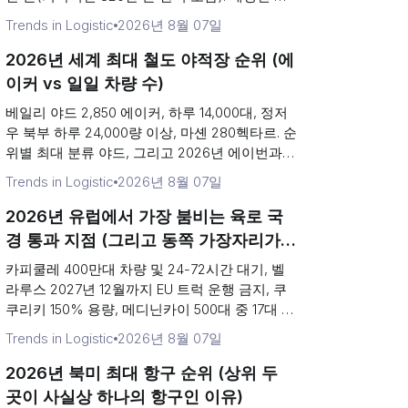
위 및 2026년 8월 15일 출항하는 북극 컨테이...
Trends in Logistic
2026년 8월 07일
2026년 세계 최대 철도 야적장 순위 (에
이커 vs 일일 차량 수)
베일리 야드 2,850 에이커, 하루 14,000대, 정저
우 북부 하루 24,000량 이상, 마셴 280헥타르. 순
위별 최대 분류 야드, 그리고 2026년 에이번과
게일즈버그의 험프 투자.
Trends in Logistic
2026년 8월 07일
2026년 유럽에서 가장 붐비는 육로 국
경 통과 지점 (그리고 동쪽 가장자리가
왜 하나의 관문으로 축소되었는가)
카피쿨레 400만대 차량 및 24-72시간 대기, 벨
라루스 2027년 12월까지 EU 트럭 운행 금지, 쿠
쿠리키 150% 용량, 메디닌카이 500대 중 17대 처
리. 유럽에서 가장 붐비는 육상 국경 화물 운송 순
Trends in Logistic
2026년 8월 07일
위.
2026년 북미 최대 항구 순위 (상위 두
곳이 사실상 하나의 항구인 이유)