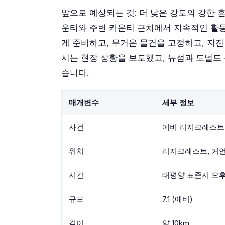
앞으로 예상되는 것: 더 낮은 강도의 강한 
운티와 주변 카운티 근처에서 지속적인 활동
게 준비하고, 무거운 물건을 고정하고, 지
시는 현장 상황을 보도했고, 뉴섬과 도널
습니다.
매개변수
세부 정보
사건
예비 리지크레스트
위치
리지크레스트, 커언
시간
태평양 표준시 오후 1
규모
7.1 (예비)
깊이
약 10km