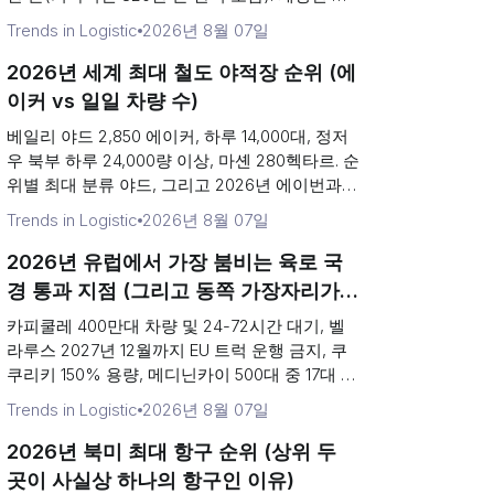
위 및 2026년 8월 15일 출항하는 북극 컨테이...
Trends in Logistic
2026년 8월 07일
2026년 세계 최대 철도 야적장 순위 (에
이커 vs 일일 차량 수)
베일리 야드 2,850 에이커, 하루 14,000대, 정저
우 북부 하루 24,000량 이상, 마셴 280헥타르. 순
위별 최대 분류 야드, 그리고 2026년 에이번과
게일즈버그의 험프 투자.
Trends in Logistic
2026년 8월 07일
2026년 유럽에서 가장 붐비는 육로 국
경 통과 지점 (그리고 동쪽 가장자리가
왜 하나의 관문으로 축소되었는가)
카피쿨레 400만대 차량 및 24-72시간 대기, 벨
라루스 2027년 12월까지 EU 트럭 운행 금지, 쿠
쿠리키 150% 용량, 메디닌카이 500대 중 17대 처
리. 유럽에서 가장 붐비는 육상 국경 화물 운송 순
Trends in Logistic
2026년 8월 07일
위.
2026년 북미 최대 항구 순위 (상위 두
곳이 사실상 하나의 항구인 이유)