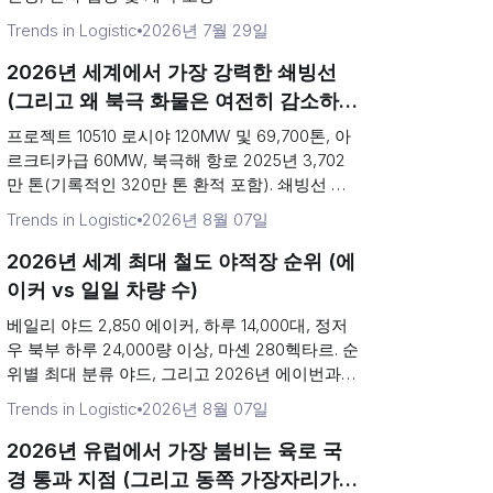
Trends in Logistic
2026년 7월 29일
2026년 세계에서 가장 강력한 쇄빙선
(그리고 왜 북극 화물은 여전히 ​​감소하는
가)
프로젝트 10510 로시야 120MW 및 69,700톤, 아
르크티카급 60MW, 북극해 항로 2025년 3,702
만 톤(기록적인 320만 톤 환적 포함). 쇄빙선 순
위 및 2026년 8월 15일 출항하는 북극 컨테이...
Trends in Logistic
2026년 8월 07일
2026년 세계 최대 철도 야적장 순위 (에
이커 vs 일일 차량 수)
베일리 야드 2,850 에이커, 하루 14,000대, 정저
우 북부 하루 24,000량 이상, 마셴 280헥타르. 순
위별 최대 분류 야드, 그리고 2026년 에이번과
게일즈버그의 험프 투자.
Trends in Logistic
2026년 8월 07일
2026년 유럽에서 가장 붐비는 육로 국
경 통과 지점 (그리고 동쪽 가장자리가