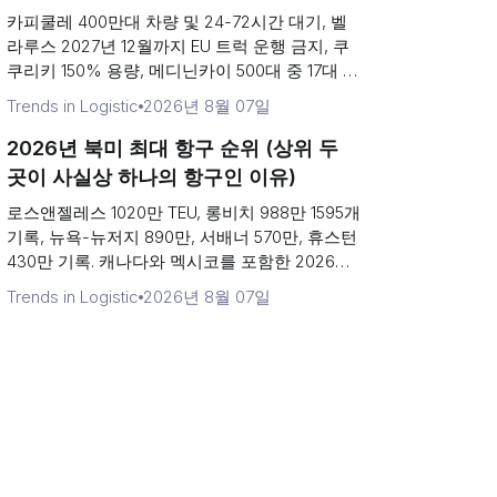
왜 하나의 관문으로 축소되었는가)
카피쿨레 400만대 차량 및 24-72시간 대기, 벨
라루스 2027년 12월까지 EU 트럭 운행 금지, 쿠
쿠리키 150% 용량, 메디닌카이 500대 중 17대 처
리. 유럽에서 가장 붐비는 육상 국경 화물 운송 순
Trends in Logistic
2026년 8월 07일
위.
2026년 북미 최대 항구 순위 (상위 두
곳이 사실상 하나의 항구인 이유)
로스앤젤레스 1020만 TEU, 롱비치 988만 1595개
기록, 뉴욕-뉴저지 890만, 서배너 570만, 휴스턴
430만 기록. 캐나다와 멕시코를 포함한 2026년
북미 최대 항구 순위.
Trends in Logistic
2026년 8월 07일