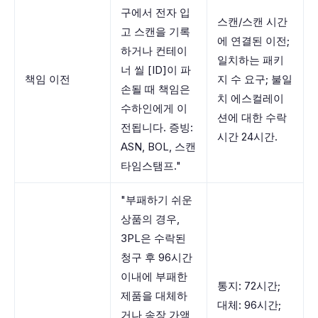
구에서 전자 입
스캔/스캔 시간
고 스캔을 기록
에 연결된 이전;
하거나 컨테이
일치하는 패키
너 씰 [ID]이 파
책임 이전
지 수 요구; 불일
손될 때 책임은
치 에스컬레이
수하인에게 이
션에 대한 수락
전됩니다. 증빙:
시간 24시간.
ASN, BOL, 스캔
타임스탬프."
"부패하기 쉬운
상품의 경우,
3PL은 수락된
청구 후 96시간
이내에 부패한
통지: 72시간;
제품을 대체하
대체: 96시간;
거나 송장 가액