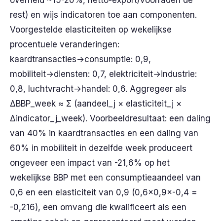
overheid ~15-20%, netto-export/voorraden de
rest) en wijs indicatoren toe aan componenten.
Voorgestelde elasticiteiten op wekelijkse
procentuele veranderingen:
kaardtransacties→consumptie: 0,9,
mobiliteit→diensten: 0,7, elektriciteit→industrie:
0,8, luchtvracht→handel: 0,6. Aggregeer als
ΔBBP_week ≈ Σ (aandeel_j × elasticiteit_j ×
Δindicator_j_week). Voorbeeldresultaat: een daling
van 40% in kaardtransacties en een daling van
60% in mobiliteit in dezelfde week produceert
ongeveer een impact van -21,6% op het
wekelijkse BBP met een consumptieaandeel van
0,6 en een elasticiteit van 0,9 (0,6×0,9×-0,4 =
-0,216), een omvang die kwalificeert als een