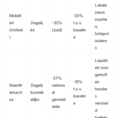
Lokale
steun
Mobilit
-20%
inzette
eit
Dagelij
-32%
t.o.v.
n;
(mobiel
ks
(zuid)
baselin
hotspot
)
e
isolere
n
Liquidit
eit voor
getroff
-27%
-15%
en
Kaardtr
Dagelij
nationa
t.o.v.
houder
ansacti
ks/wek
al
baselin
s
es
elijks
gemidd
e
versnel
elde
d
toeken