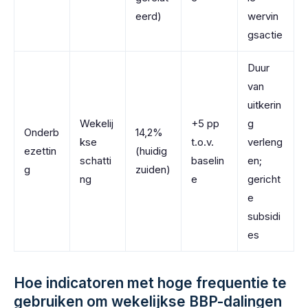
eerd)
wervin
gsactie
Duur
van
uitkerin
Wekelij
+5 pp
g
Onderb
14,2%
kse
t.o.v.
verleng
ezettin
(huidig
schatti
baselin
en;
g
zuiden)
ng
e
gericht
e
subsidi
es
Hoe indicatoren met hoge frequentie te
gebruiken om wekelijkse BBP-dalingen