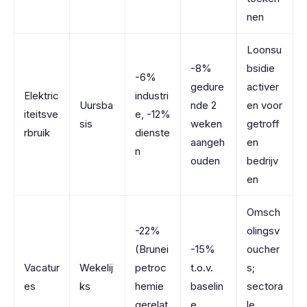
nen
Loonsu
-8%
bsidie
-6%
gedure
activer
Elektric
industri
Uursba
nde 2
en voor
iteitsve
e, -12%
sis
weken
getroff
rbruik
dienste
aangeh
en
n
ouden
bedrijv
en
Omsch
-22%
olingsv
(Brunei
-15%
oucher
Vacatur
Wekelij
petroc
t.o.v.
s;
es
ks
hemie
baselin
sectora
gerelat
e
le