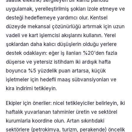
saatlik elektrik) sergileyen bir kamu panosu
uygulamak, yerelleştirilmiş şokları izole etmeye ve
desteği hedeflemeye yardımcı olur. Kentsel
düzeyde mekansal çözünürlüğü artırmak için uzun
vadeli ve kart işlemcisi akışlarını kullanın. Yerel
şoklardan daha kalıcı düşüşlerin olduğu yerlere
destek odaklayın: eğer iş ilanları %20'den fazla
düşerse ve yetersiz istihdam iki ardışık hafta
boyunca %5 yüzdelik puan artarsa, küçük
işletmeler için hedefli maaş sübvansiyonları ve
kira indirimi tetikleyin.
Ekipler için öneriler: nicel tetikleyiciler belirleyin, iki
haftalık yuvarlanan tahminler üretin ve sektörel
kurumlarla koordine olun. Artan sıkıntıdaki
sektörlere (petrokimya, turizm, perakende) öncelik