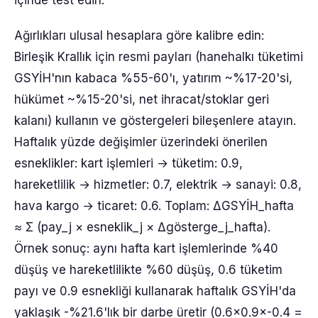
içinde test edin.
Ağırlıkları ulusal hesaplara göre kalibre edin:
Birleşik Krallık için resmi payları (hanehalkı tüketimi
GSYİH'nın kabaca %55-60'ı, yatırım ~%17-20'si,
hükümet ~%15-20'si, net ihracat/stoklar geri
kalanı) kullanın ve göstergeleri bileşenlere atayın.
Haftalık yüzde değişimler üzerindeki önerilen
esneklikler: kart işlemleri → tüketim: 0.9,
hareketlilik → hizmetler: 0.7, elektrik → sanayi: 0.8,
hava kargo → ticaret: 0.6. Toplam: ΔGSYİH_hafta
≈ Σ (pay_j × esneklik_j × Δgösterge_j_hafta).
Örnek sonuç: aynı hafta kart işlemlerinde %40
düşüş ve hareketlilikte %60 düşüş, 0.6 tüketim
payı ve 0.9 esnekliği kullanarak haftalık GSYİH'da
yaklaşık -%21.6'lık bir darbe üretir (0.6×0.9×-0.4 =