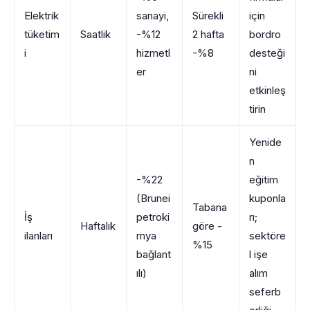
Elektrik
sanayi,
Sürekli
için
tüketim
Saatlik
-%12
2 hafta
bordro
i
hizmetl
-%8
desteği
er
ni
etkinleş
tirin
Yenide
n
-%22
eğitim
(Brunei
kuponla
Tabana
İş
petroki
rı;
Haftalık
göre -
ilanları
mya
sektöre
%15
bağlant
l işe
ılı)
alım
seferb