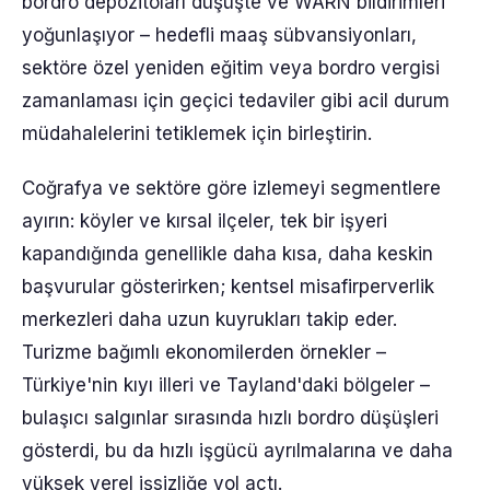
bordro depozitoları düşüşte ve WARN bildirimleri
yoğunlaşıyor – hedefli maaş sübvansiyonları,
sektöre özel yeniden eğitim veya bordro vergisi
zamanlaması için geçici tedaviler gibi acil durum
müdahalelerini tetiklemek için birleştirin.
Coğrafya ve sektöre göre izlemeyi segmentlere
ayırın: köyler ve kırsal ilçeler, tek bir işyeri
kapandığında genellikle daha kısa, daha keskin
başvurular gösterirken; kentsel misafirperverlik
merkezleri daha uzun kuyrukları takip eder.
Turizme bağımlı ekonomilerden örnekler –
Türkiye'nin kıyı illeri ve Tayland'daki bölgeler –
bulaşıcı salgınlar sırasında hızlı bordro düşüşleri
gösterdi, bu da hızlı işgücü ayrılmalarına ve daha
yüksek yerel işsizliğe yol açtı.