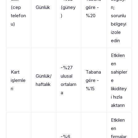
(cep
Günlük
(güney
göre -
n;
telefon
)
%20
sorunlu
u)
bölgeyi
izole
edin
Etkilen
en
-%27
Kart
Tabana
sahipler
Günlük/
ulusal
işlemle
göre -
e
haftalık
ortalam
ri
%15
likiditey
a
i hızla
aktarın
Etkilen
en
-%6
firmalar