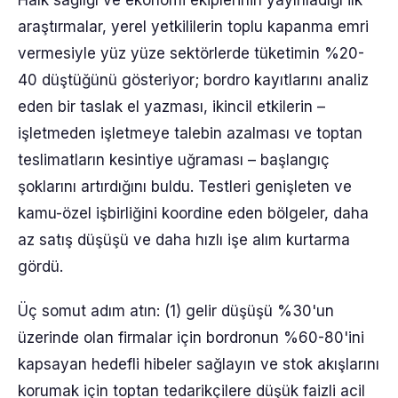
Halk sağlığı ve ekonomi ekiplerinin yayınladığı ilk
araştırmalar, yerel yetkililerin toplu kapanma emri
vermesiyle yüz yüze sektörlerde tüketimin %20-
40 düştüğünü gösteriyor; bordro kayıtlarını analiz
eden bir taslak el yazması, ikincil etkilerin –
işletmeden işletmeye talebin azalması ve toptan
teslimatların kesintiye uğraması – başlangıç
şoklarını artırdığını buldu. Testleri genişleten ve
kamu-özel işbirliğini koordine eden bölgeler, daha
az satış düşüşü ve daha hızlı işe alım kurtarma
gördü.
Üç somut adım atın: (1) gelir düşüşü %30'un
üzerinde olan firmalar için bordronun %60-80'ini
kapsayan hedefli hibeler sağlayın ve stok akışlarını
korumak için toptan tedarikçilere düşük faizli acil