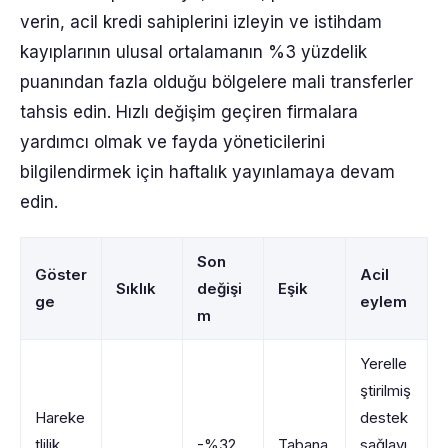
verin, acil kredi sahiplerini izleyin ve istihdam
kayıplarının ulusal ortalamanın %3 yüzdelik
puanından fazla olduğu bölgelere mali transferler
tahsis edin. Hızlı değişim geçiren firmalara
yardımcı olmak ve fayda yöneticilerini
bilgilendirmek için haftalık yayınlamaya devam
edin.
Son
Göster
Acil
Sıklık
değişi
Eşik
ge
eylem
m
Yerelle
ştirilmiş
Hareke
destek
tlilik
-%32
Tabana
sağlayı