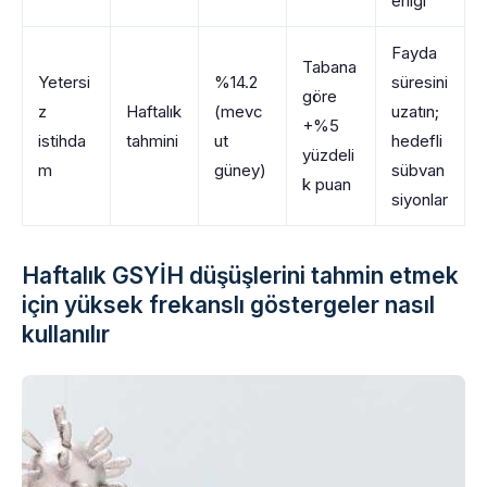
erliği
Fayda
Tabana
Yetersi
%14.2
süresini
göre
z
Haftalık
(mevc
uzatın;
+%5
istihda
tahmini
ut
hedefli
yüzdeli
m
güney)
sübvan
k puan
siyonlar
Haftalık GSYİH düşüşlerini tahmin etmek
için yüksek frekanslı göstergeler nasıl
kullanılır