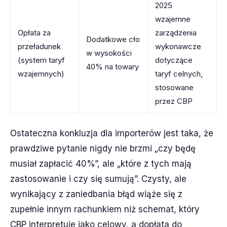
2025
wzajemne
Opłata za
zarządzenia
Dodatkowe cło
przeładunek
wykonawcze
w wysokości
(system taryf
dotyczące
40% na towary
wzajemnych)
taryf celnych,
stosowane
przez CBP
Ostateczna konkluzja dla importerów jest taka, że
prawdziwe pytanie nigdy nie brzmi „czy będę
musiał zapłacić 40%”, ale „które z tych mają
zastosowanie i czy się sumują”. Czysty, ale
wynikający z zaniedbania błąd wiąże się z
zupełnie innym rachunkiem niż schemat, który
CBP interpretuje jako celowy, a dopłata do