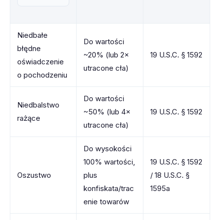
Niedbałe
Do wartości
błędne
~20% (lub 2×
19 U.S.C. § 1592
oświadczenie
utracone cła)
o pochodzeniu
Do wartości
Niedbalstwo
~50% (lub 4×
19 U.S.C. § 1592
rażące
utracone cła)
Do wysokości
100% wartości,
19 U.S.C. § 1592
Oszustwo
plus
/ 18 U.S.C. §
konfiskata/trac
1595a
enie towarów